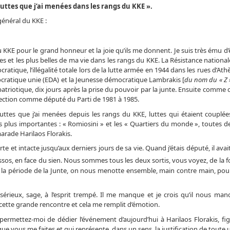
uttes que j’ai menées dans les rangs du KKE ».
général du KKE :
du KKE pour le grand honneur et la joie qu’ils me donnent. Je suis très ému d
es et les plus belles de ma vie dans les rangs du KKE. La Résistance national
ocratique, l’illégalité totale lors de la lutte armée en 1944 dans les rues d’At
ocratique unie (EDA) et la Jeunesse démocratique Lambrakis [
du nom du « Z 
nt patriotique, dix jours après la prise du pouvoir par la junte. Ensuite comme
lection comme député du Parti de 1981 à 1985.
ttes que j’ai menées depuis les rangs du KKE, luttes qui étaient couplé
s plus importantes : « Romiosini » et les « Quartiers du monde », toutes d
rade Harilaos Florakis.
e et intacte jusqu’aux derniers jours de sa vie. Quand j’étais député, il ava
sos, en face du sien. Nous sommes tous les deux sortis, vous voyez, de la f
ns la période de la Junte, on nous menotte ensemble, main contre main, pou
sérieux, sage, à l’esprit trempé. Il me manque et je crois qu’il nous man
 cette grande rencontre et cela me remplit d’émotion.
rmettez-moi de dédier l’événement d’aujourd’hui à Harilaos Florakis, fig
vous me faites et qui représente, dans un sens, la justification de toute u