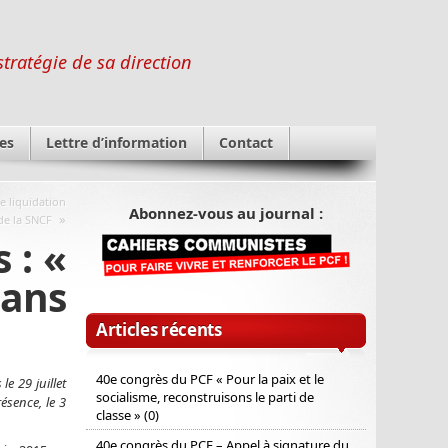
stratégie de sa direction
es
Lettre d’information
Contact
e liquidation
Abonnez-vous au journal :
»
 de la SNCF
 : «
dans
Articles récents
40e congrès du PCF « Pour la paix et le
e 29 juillet
socialisme, reconstruisons le parti de
sence, le 3
classe » (0)
40e congrès du PCF – Appel à signature du