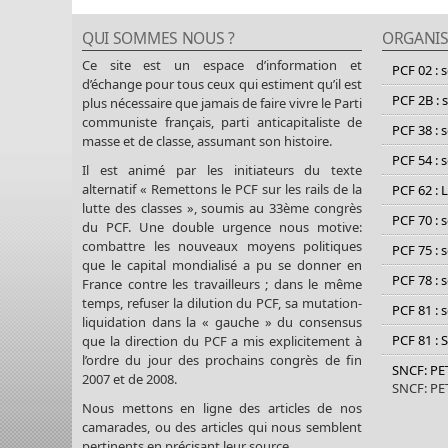
QUI SOMMES NOUS ?
ORGANIS
Ce site est un espace d’information et
PCF 02 : 
d’échange pour tous ceux qui estiment qu’il est
PCF 2B : 
plus nécessaire que jamais de faire vivre le Parti
communiste français, parti anticapitaliste de
PCF 38 : 
masse et de classe, assumant son histoire.
PCF 54 : 
Il est animé par les initiateurs du texte
alternatif « Remettons le PCF sur les rails de la
PCF 62 : 
lutte des classes », soumis au 33ème congrès
PCF 70 : 
du PCF. Une double urgence nous motive:
combattre les nouveaux moyens politiques
PCF 75 : 
que le capital mondialisé a pu se donner en
PCF 78 : 
France contre les travailleurs ; dans le même
temps, refuser la dilution du PCF, sa mutation-
PCF 81 : 
liquidation dans la « gauche » du consensus
PCF 81 : 
que la direction du PCF a mis explicitement à
l’ordre du jour des prochains congrès de fin
SNCF: P
2007 et de 2008.
SNCF: P
Nous mettons en ligne des articles de nos
camarades, ou des articles qui nous semblent
pertinents en précisant leur source.