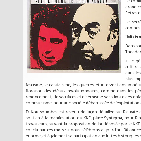
Le comi
grand co
Petras d
Le secr
composit
“Mikis 
Dans son
Theodora
« Le gé
culturel
dans les
plus imp
fascisme, le capitalisme, les guerres et interventions impéri
floraison des idéaux révolutionnaires, comme dans les pér
renoncement, de sacrifices et d’héroïsme sans limite des enfa
communisme, pour une société débarrassée de l’exploitation
D. Koutsoumbas est revenu de façon détaillée sur l’activité
soutien à la manifestation du KKE, place Syntigma, pour l’a
travailleurs, suivant la proposition de loi déposée par le 
conclu par ces mots : « nous célébrons aujourd’hui 90 année
énorme, et également sa participation aux luttes historiques 