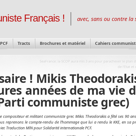
niste Français !
avec, sans ou contre la 
 PCF
Tracts
Brochures et matériel
Cahiers communist
SeaFrance: la SCOP aura mis 3 ans pour parachever le plan d
de l’Etat et
ire ! Mikis Theodorakis
leures années de ma vie 
(Parti communiste grec)
re compositeur et militant communiste grec Mikis Theodorakis a fêté ses 90 ans l
us reprenons le compte-rendu de l’hommage que lui a rendu le KKE, en sa pré
ier. Traduction MlN pour Solidarité internationale PCF.