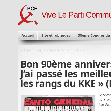
Vive Le Parti Commu
Accueil
Site et rubriques
38ème Congrès du
«
Apprentissage/travaux dangereux: tract de rentrée
Bon 90ème anniversa
J’ai passé les meil
les rangs du KKE » 
Le célèb
2015. No
juin dern