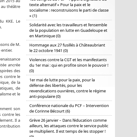
uin 2015 au
texte alternatif « Pour la paix et le
 au théâtre
socialisme : reconstruisons le parti de classe
» (1)
du KKE. Le
Solidarité avec les travailleurs et l’ensemble
.
de la population en lutte en Guadeloupe et
en Martinique (0)
nsons de M.
Hommage aux 27 fusillés à Châteaubriant
entier.
le 22 octobre 1941 (0)
renaissance
Violences contre la CGT et les manifestants
estée ancrée
du 1er mai : qui en profite sinon le pouvoir !
spirées des
(0)
es contre le
1er mai de lutte pour la paix, pour la
oïque, de la
défense des libertés, pour les
atiques, de
revendications ouvrières, contre le régime
alisme et le
anti-populaire (0)
Conférence nationale du PCF – Intervention
cemment son
de Corinne Bécourt (6)
 contre les
ement. Il a
Grève 26 janvier – Dans l’éducation comme
ailleurs, les attaques contre le service public
ontribution
se multiplient. Il est temps de les stopper !
(0)