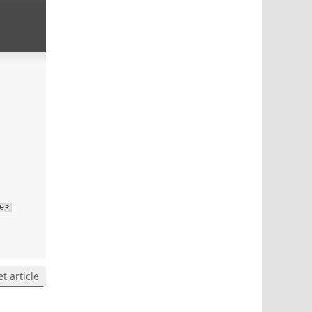
e>
t article