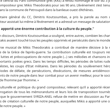
té central du Parti communiste grec (KKE) a rendu hommage le soir du 3 j
mpositeur grec Mikis Theodorakis pour ses 90 ans. L’événement s’est tenu
ans la commune de Petroupoli dans la banlieue ouest d’Athènes.
étaire général du CC, Dimitris Koutsoumbas, a pris la parole au nom 
eur assistait lui-même à l’événement et a adressé un message de salutation
a apporté une énorme contribution à la culture du peuple.”
 discours, Dimitris Koutsoumbas a souligné, entre autres, combien les cha
kis avaient touché tous les peuples opprimés et persécutés dans le monde 
nie musical de Mikis Theodorakis a contribué de manière décisive à la 
le de la Grèce de l’après-guerre. Sa contribution culturelle est toujours r
 luttes et préoccupations de notre peuple (…) ses mélodies et chansons in
ortants poètes grecs. Dans les temps difficiles, les périodes de luttes rud
alistes, les coups d’Etat militaires. Dans les périodes du soulèvement hér
iodes de défaite, de persécutions, d’exécutions, de mesures antidémocr
nts de notre peuple dans leur combat pour un avenir meilleur, pour le soci
 de l’homme par l’homme. »
 culturelle et politique du grand compositeur, relevant qu’il a apporté ré
brogation de tous les mémorandums et leurs lois de transposition tournés
KKE que le gouvernement SYRIZA-ANEL refuse de mettre en discussion au Parl
s de création culturelle de notre peuple, auxquelles Mikis a apporté une c
de notre peuple. »