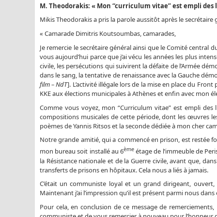
M. Theodorakis: « Mon “curriculum vitae” est empli des l
Mikis Theodorakis a pris la parole aussitôt après le secrétaire 
« Camarade Dimitris Koutsoumbas, camarades,
Je remercie le secrétaire général ainsi que le Comité central 
vous aujourd’hui parce que j’ai vécu les années les plus intens
civile, les persécutions qui suivirent la défaite de l’Armée dém
dans le sang, la tentative de renaissance avec la Gauche dém
film – NdT
]. L’activité illégale lors de la mise en place du Fro
KKE aux élections municipales à Athènes et enfin avec mon é
Comme vous voyez, mon “Curriculum vitae” est empli des lu
compositions musicales de cette période, dont les œuvres le
poèmes de Yannis Ritsos et la seconde dédiée à mon cher cama
Notre grande amitié, qui a commencé en prison, est restée fort
ème
mon bureau soit installé au 6
étage de l’immeuble de Peris
la Résistance nationale et de la Guerre civile, avant que, da
transferts de prisons en hôpitaux. Cela nous a liés à jamais.
C’était un communiste loyal et un grand dirigeant, ouvert, 
Maintenant j’ai l’impression qu’il est présent parmi nous dans
Pour cela, en conclusion de ce message de remerciements, pe
communiste et de vous remercier à nouveau pour l’honneur que 