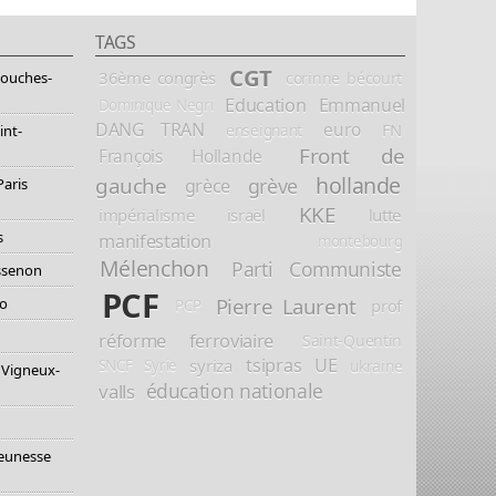
TAGS
CGT
36ème congrès
corinne bécourt
Bouches-
Education
Emmanuel
Dominique Negri
DANG TRAN
euro
FN
enseignant
int-
Front de
François Hollande
hollande
gauche
grève
grèce
Paris
KKE
impérialisme
israël
lutte
s
manifestation
montebourg
Mélenchon
Parti Communiste
essenon
PCF
Pierre Laurent
io
prof
PCP
réforme ferroviaire
Saint-Quentin
tsipras
UE
syriza
ukraine
SNCF
Syrie
 Vigneux-
éducation nationale
valls
jeunesse