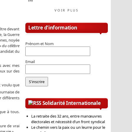
VOIR PLUS
Lettre d’information
’être devant
e, la Guerre
hènes, noyée
Prénom et Nom
» du célèbre
 candidat du
Email
es avec mes
eux sur des
it voulu que
ournaise de
r différents
Solidarité Internationale
que à tous.
La retraite des 32 ans, entre manœuvres
électorales et nécessité d’un front syndical
ure de vrai
Le chemin vers la paix ou un leurre pour le
ne vie ».