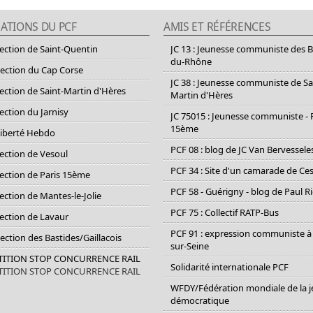
ATIONS DU PCF
AMIS ET RÉFÉRENCES
section de Saint-Quentin
JC 13 : Jeunesse communiste des 
du-Rhône
section du Cap Corse
JC 38 : Jeunesse communiste de Sa
section de Saint-Martin d'Hères
Martin d'Hères
section du Jarnisy
JC 75015 : Jeunesse communiste - 
15ème
Liberté Hebdo
PCF 08 : blog de JC Van Bervessele
section de Vesoul
PCF 34 : Site d'un camarade de C
section de Paris 15ème
PCF 58 - Guérigny - blog de Paul R
section de Mantes-le-Jolie
PCF 75 : Collectif RATP-Bus
section de Lavaur
PCF 91 : expression communiste à
Section des Bastides/Gaillacois
sur-Seine
ETITION STOP CONCURRENCE RAIL
Solidarité internationale PCF
ETITION STOP CONCURRENCE RAIL
WFDY/Fédération mondiale de la 
démocratique