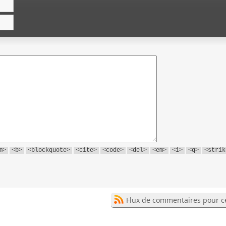
m>
<b>
<blockquote>
<cite>
<code>
<del>
<em>
<i>
<q>
<strik
Flux de commentaires pour ce