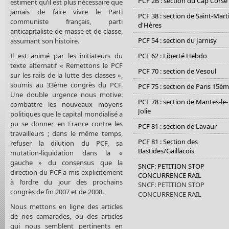
PCF 2B : section du Cap Corse
estiment qu’il est plus nécessaire que
jamais de faire vivre le Parti
PCF 38 : section de Saint-Mart
communiste français, parti
d'Hères
anticapitaliste de masse et de classe,
PCF 54 : section du Jarnisy
assumant son histoire.
Il est animé par les initiateurs du
PCF 62 : Liberté Hebdo
texte alternatif « Remettons le PCF
PCF 70 : section de Vesoul
sur les rails de la lutte des classes »,
soumis au 33ème congrès du PCF.
PCF 75 : section de Paris 15è
Une double urgence nous motive:
PCF 78 : section de Mantes-le-
combattre les nouveaux moyens
Jolie
politiques que le capital mondialisé a
pu se donner en France contre les
PCF 81 : section de Lavaur
travailleurs ; dans le même temps,
PCF 81 : Section des
refuser la dilution du PCF, sa
Bastides/Gaillacois
mutation-liquidation dans la «
gauche » du consensus que la
SNCF: PETITION STOP
direction du PCF a mis explicitement
CONCURRENCE RAIL
à l’ordre du jour des prochains
SNCF: PETITION STOP
congrès de fin 2007 et de 2008.
CONCURRENCE RAIL
Nous mettons en ligne des articles
de nos camarades, ou des articles
qui nous semblent pertinents en