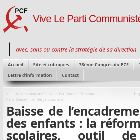
Vive Le Parti Communiste
avec, sans ou contre la stratégie de sa direction
Accueil
Site et rubriques
38ème Congrès du PCF
Lettre d’information
Contact
«
Lecture recommandée : « Les Parisiens en Résistance,
Dis
Paris 13ème », par Serge Boucheny
Baisse de l’encadremen
des enfants : la réfor
scolaires, outil d