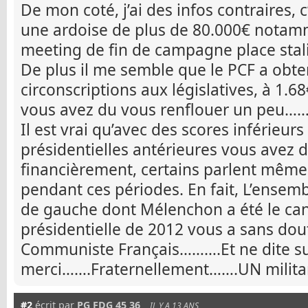
De mon coté, j’ai des infos contraires, c
une ardoise de plus de 80.000€ notam
meeting de fin de campagne place stal
De plus il me semble que le PCF a obt
circonscriptions aux législatives, à 1.6
vous avez du vous renflouer un peu……
Il est vrai qu’avec des scores inférieurs
présidentielles antérieures vous avez d
financièrement, certains parlent même 
pendant ces périodes. En fait, L’ensemb
de gauche dont Mélenchon a été le can
présidentielle de 2012 vous a sans dout
Communiste Français……….Et ne dite su
merci…….Fraternellement…….UN milita
#2
écrit par
PG FDG 45 36
IL Y A 13 ANS