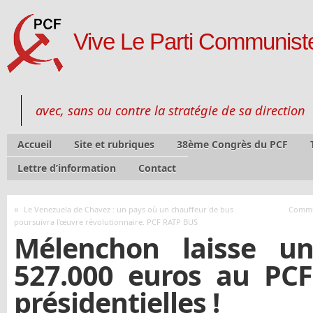
Vive Le Parti Communiste
avec, sans ou contre la stratégie de sa direction
Accueil
Site et rubriques
38ème Congrès du PCF
Lettre d’information
Contact
«
Le Venezuela de Chavez : un pays où un chauffeur de bus
Commun
poursuivra l’œuvre révolutionnaire. PCF RATP BUS
Mélenchon laisse u
527.000 euros au PCF
présidentielles !