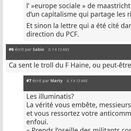
l’ »europe sociale » de maastricht
d’un capitalisme qui partage les 
Et sinon la lettre qui a été cité da
direction du PCF.
#6
écrit par
Sabio
IL Y A 13 ANS
Ca sent le troll du F Haine, ou peut-êtr
#7
écrit par
Marty
IL Y A 13 ANS
Les illuminatis?
La vérité vous embête, messieurs 
et vous ressortez votre antico
enfoui.
« Prends l’oseille des militants c