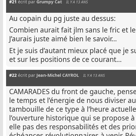
#21
écrit par
Grumpy Cat
IL Y A 13 ANS
Au copain du pg juste au dessus:
Combien aurait fait jlm sans le fric et le
J’aurais juste aimé bien le savoir…
Et je suis d’autant mieux placé que je su
et sur les positions de ce courant…
#22
écrit par
Jean-Michel CAYROL
IL Y A 13 ANS
CAMARADES du front de gauche, pense
le temps et l’énergie de nous diviser a
tambouille de ce type à l’heure actuelle.
l’ouverture historique qui se propose 
elle pas des responsabilités et des prior
échéances révolutionnaires à venir. Rév