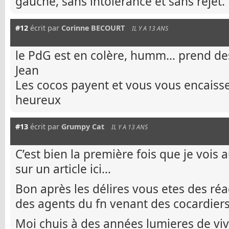
gauche, sans intolérance et sans rejet.
#12
écrit par
Corinne BECOURT
IL Y A 13 ANS
le PdG est en colère, humm… prend de
Jean
Les cocos payent et vous vous encaisse
heureux
#13
écrit par
Grumpy Cat
IL Y A 13 ANS
C’est bien la première fois que je vois
sur un article ici…
Bon après les délires vous etes des réac
des agents du fn venant des cocardiers
Moi chuis à des années lumieres de viv