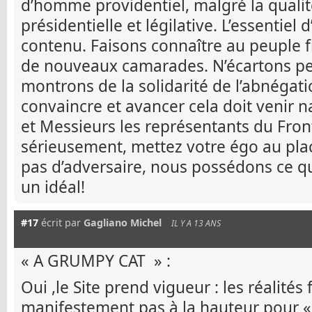
d’homme providentiel, malgré la qual
présidentielle et légilative. L’essentiel
contenu. Faisons connaître au peuple f
de nouveaux camarades. N’écartons p
montrons de la solidarité de l’abnégati
convaincre et avancer cela doit venir
et Messieurs les représentants du Fro
sérieusement, mettez votre égo au pla
pas d’adversaire, nous possédons ce qu
un idéal!
#17
écrit par
Gagliano Michel
IL Y A 13 ANS
« A GRUMPY CAT » :
Oui ,le Site prend vigueur : les réalités
manifestement pas à la hauteur pour « v