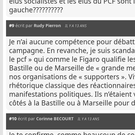
élus socialistes et les élus du PCF sont 
gauche??????????
#9
écrit par
Rudy Pierron
IL Y A 13 ANS
Je n’ai aucune compétence pour débat
campagne. En revanche, je suis scandal
le pcf » qui comme le Figaro qualifie 
Bastille ou de Marseille de « grande me
nos organisations de « supporters ». Vi
rhétorique classique des réactionnaires
manifestations politiques. Ils n’étaient
côtés à la Bastille ou à Marseille pour d
#10
écrit par
Corinne BECOURT
IL Y A 13 ANS
Je te confirme, comme beaucoup de c