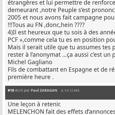
étrangères et lui permettre de renforc
demeurant ,notre Peuple s’est prononcé
2005 et nous avons fait campagne pour q
!!!Tous au FN ,donc,hein ????
4)Il est heureux que tu sois à des anné
PCF »,comme cela tu es en position pou
Mais il serait utile que tu assumes tes 
rester à l’anonymat …ça aussi c’est un
Michel Gagliano
Fils de combattant en Espagne et de rés
première heure .
#18
écrit par
Paul ZARAGAN
IL Y A 13 ANS
Une leçon à retenir.
MELENCHON fait des effets d’annonces,