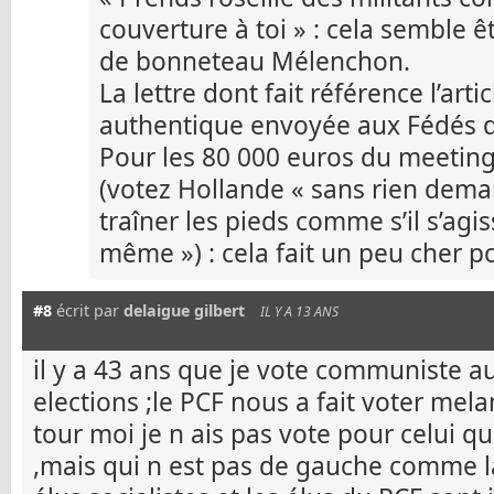
couverture à toi » : cela semble ê
de bonneteau Mélenchon.
La lettre dont fait référence l’arti
authentique envoyée aux Fédés d
Pour les 80 000 euros du meeting
(votez Hollande « sans rien dem
traîner les pieds comme s’il s’agi
même ») : cela fait un peu cher po
#8
écrit par
delaigue gilbert
IL Y A 13 ANS
il y a 43 ans que je vote communiste au
elections ;le PCF nous a fait voter me
tour moi je n ais pas vote pour celui qu
,mais qui n est pas de gauche comme l