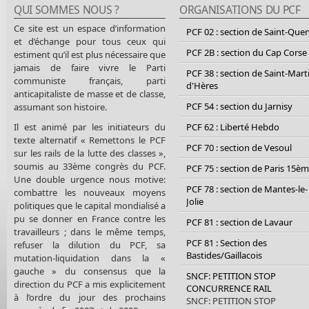
QUI SOMMES NOUS ?
ORGANISATIONS DU PCF
Ce site est un espace d’information
PCF 02 : section de Saint-Que
et d’échange pour tous ceux qui
PCF 2B : section du Cap Corse
estiment qu’il est plus nécessaire que
jamais de faire vivre le Parti
PCF 38 : section de Saint-Mart
communiste français, parti
d'Hères
anticapitaliste de masse et de classe,
PCF 54 : section du Jarnisy
assumant son histoire.
Il est animé par les initiateurs du
PCF 62 : Liberté Hebdo
texte alternatif « Remettons le PCF
PCF 70 : section de Vesoul
sur les rails de la lutte des classes »,
soumis au 33ème congrès du PCF.
PCF 75 : section de Paris 15è
Une double urgence nous motive:
PCF 78 : section de Mantes-le-
combattre les nouveaux moyens
Jolie
politiques que le capital mondialisé a
pu se donner en France contre les
PCF 81 : section de Lavaur
travailleurs ; dans le même temps,
PCF 81 : Section des
refuser la dilution du PCF, sa
Bastides/Gaillacois
mutation-liquidation dans la «
gauche » du consensus que la
SNCF: PETITION STOP
direction du PCF a mis explicitement
CONCURRENCE RAIL
à l’ordre du jour des prochains
SNCF: PETITION STOP