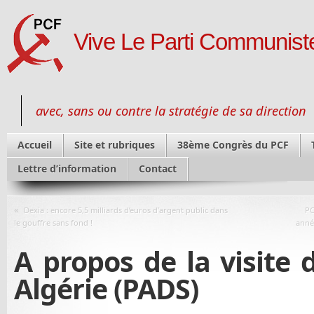
Vive Le Parti Communiste
avec, sans ou contre la stratégie de sa direction
Accueil
Site et rubriques
38ème Congrès du PCF
Lettre d’information
Contact
«
Dexia : encore 5,5 milliards d’euros d’argent public dans
PC
le gouffre sans fond !
année
A propos de la visite 
Algérie (PADS)