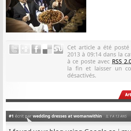
Cet article a été post
2013 à 09:14 dans la ca
à ce poste avec
RSS 2.
la fin et laisser un 
désactivés.
Ar
#1
écrit par
wedding dresses at womanwithin
IL Y A 13 ANS