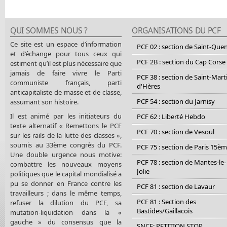
QUI SOMMES NOUS ?
ORGANISATIONS DU PCF
Ce site est un espace d’information
PCF 02 : section de Saint-Que
et d’échange pour tous ceux qui
PCF 2B : section du Cap Corse
estiment qu’il est plus nécessaire que
jamais de faire vivre le Parti
PCF 38 : section de Saint-Mart
communiste français, parti
d'Hères
anticapitaliste de masse et de classe,
PCF 54 : section du Jarnisy
assumant son histoire.
Il est animé par les initiateurs du
PCF 62 : Liberté Hebdo
texte alternatif « Remettons le PCF
PCF 70 : section de Vesoul
sur les rails de la lutte des classes »,
soumis au 33ème congrès du PCF.
PCF 75 : section de Paris 15è
Une double urgence nous motive:
PCF 78 : section de Mantes-le-
combattre les nouveaux moyens
Jolie
politiques que le capital mondialisé a
pu se donner en France contre les
PCF 81 : section de Lavaur
travailleurs ; dans le même temps,
PCF 81 : Section des
refuser la dilution du PCF, sa
Bastides/Gaillacois
mutation-liquidation dans la «
gauche » du consensus que la
SNCF: PETITION STOP