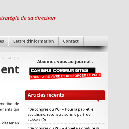
stratégie de sa direction
es
Lettre d’information
Contact
»
érie (PADS)
Abonnez-vous au journal :
gent
Articles récents
ue moribonde
40e congrès du PCF « Pour la paix et le
vernants qui
socialisme, reconstruisons le parti de
classe » (0)
a classer en
40e congrès du PCF – Appel à signature du