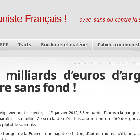
niste Français !
avec, sans ou contre la 
 PCF
Tracts
Brochures et matériel
Cahiers communist
A propos de la visite de Hollande en Alg
 milliards d’euros d’ar
re sans fond !
er
elge viennent d’injecter, le 1
janvier 2013, 5,5 milliards d’euros à la banq
araît-il – sa faillite. Ce sera la dernière fois assure-t-on du côté des gou
u plutôt le scandale.
 le budget de la France : une bagatelle ? Non, d’autant moins qu’il faudra l
ofits.