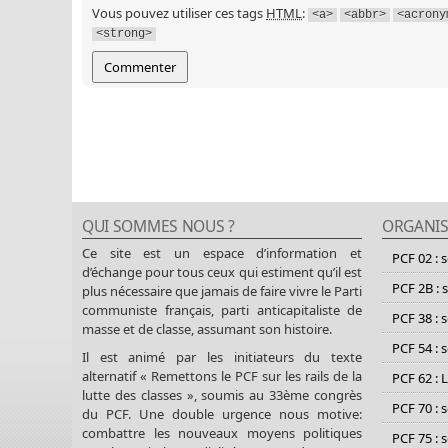
Vous pouvez utiliser ces tags
HTML
:
<a>
<abbr>
<acrony
<strong>
QUI SOMMES NOUS ?
ORGANIS
Ce site est un espace d’information et
PCF 02 : 
d’échange pour tous ceux qui estiment qu’il est
PCF 2B : 
plus nécessaire que jamais de faire vivre le Parti
communiste français, parti anticapitaliste de
PCF 38 : 
masse et de classe, assumant son histoire.
PCF 54 : 
Il est animé par les initiateurs du texte
alternatif « Remettons le PCF sur les rails de la
PCF 62 : 
lutte des classes », soumis au 33ème congrès
PCF 70 : 
du PCF. Une double urgence nous motive:
combattre les nouveaux moyens politiques
PCF 75 : 