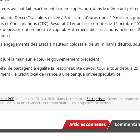
cteurs avaient fait exactement la même opération, dans le même but préten
tal de Dexia s’était alors élevée à 6 milliards d’euros dont 2,9 milliards pou
ôts et Consignations (CDC). Résultat ? Livrant ses comptes le 12 octobre 20
 déprécier entièrement ce capital. Autrement dit, les actions achetées 2,
rien !
s engagements des Etats à hauteur, colossale, de 80 milliards d’euros, so
ait juré la main sur le cœur le gouvernement précédent.
e, se partagent à égalité la responsabilité d’avoir, tour à tour depuis 25 a
ement), le Crédit local de France, à une banque privée spéculatrice.
ve le PCF
le 2 janvier 2013 à 20:04 dans la catégorie
Entreprises
. Suivez les réponses
r jusqu'a la fin et laisser un commentaire. Les pings sont désactivés.
Articles connexes
Commentaire