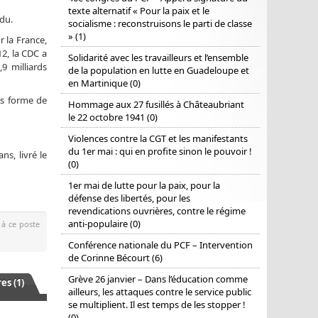
texte alternatif « Pour la paix et le
du.
socialisme : reconstruisons le parti de classe
» (1)
r la France,
12, la CDC a
Solidarité avec les travailleurs et l’ensemble
9 milliards
de la population en lutte en Guadeloupe et
en Martinique (0)
us forme de
Hommage aux 27 fusillés à Châteaubriant
le 22 octobre 1941 (0)
Violences contre la CGT et les manifestants
du 1er mai : qui en profite sinon le pouvoir !
ns, livré le
(0)
1er mai de lutte pour la paix, pour la
défense des libertés, pour les
revendications ouvrières, contre le régime
anti-populaire (0)
 à ce poste
Conférence nationale du PCF – Intervention
de Corinne Bécourt (6)
Grève 26 janvier – Dans l’éducation comme
s (1)
ailleurs, les attaques contre le service public
se multiplient. Il est temps de les stopper !
(0)