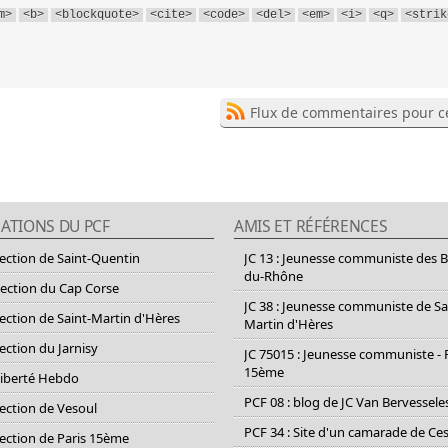
m>
<b>
<blockquote>
<cite>
<code>
<del>
<em>
<i>
<q>
<strik
Flux de commentaires pour ce
ATIONS DU PCF
AMIS ET RÉFÉRENCES
section de Saint-Quentin
JC 13 : Jeunesse communiste des 
du-Rhône
section du Cap Corse
JC 38 : Jeunesse communiste de Sa
section de Saint-Martin d'Hères
Martin d'Hères
section du Jarnisy
JC 75015 : Jeunesse communiste - 
15ème
Liberté Hebdo
PCF 08 : blog de JC Van Bervessele
section de Vesoul
PCF 34 : Site d'un camarade de C
section de Paris 15ème