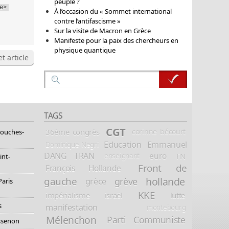
peuple ?
e>
À l’occasion du « Sommet international
contre l’antifascisme »
Sur la visite de Macron en Grèce
Manifeste pour la paix des chercheurs en
physique quantique
t article
TAGS
CGT
36ème congrès
corinne bécourt
Bouches-
Education
Emmanuel
Dominique Negri
DANG TRAN
euro
FN
enseignant
int-
Front de
François Hollande
hollande
gauche
grève
grèce
Paris
KKE
impérialisme
israël
lutte
s
manifestation
montebourg
Mélenchon
Parti Communiste
essenon