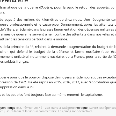
PERIALISTE!
matique de la guerre d’Algérie, pour la paix, le retour des appelés, con
urs.
ne de pays à des milliers de kilomètres de chez nous. Une répugnante 
erre professionnelle et le casse-pipe. Dernièrement, après les attentats de
 de Villiers, a réclamé dans la presse l’augmentation des dépenses militaires
s armes de guerre ne servent à rien contre des attentats dans nos villes et c
 attisent les tensions partout dans le monde.
s de la primaire du PS, relaient la demande d’augmentation du budget de la
enchon qui défend le budget de la défense et l’arme nucléaire (quel éco
ement unilatéral, notamment nucléaire, de la France, pour la sortie de l’
es soldats français.
d’Algérie pour que le pouvoir dispose de moyens antidémocratiques exceptio
 répression de 1962. Il a été repris en 2015, 2016, 2017, avec l’approbation q
ppression dans la loi.
s et les peuples font toujours face au même ennemi : le capitalisme.
ayon Rouge
le 27 février 2017 à 17:38 dans la catégorie
Politique
. Suivez les réponses
r jusqu'a la fin et laisser un commentaire. Les pings sont désactivés.