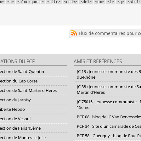
m>
<b>
<blockquote>
<cite>
<code>
<del>
<em>
<i>
<q>
<strik
Flux de commentaires pour ce
ATIONS DU PCF
AMIS ET RÉFÉRENCES
section de Saint-Quentin
JC 13 : Jeunesse communiste des 
du-Rhône
section du Cap Corse
JC 38 : Jeunesse communiste de Sa
section de Saint-Martin d'Hères
Martin d'Hères
section du Jarnisy
JC 75015 : Jeunesse communiste - 
15ème
Liberté Hebdo
PCF 08 : blog de JC Van Bervessele
section de Vesoul
PCF 34 : Site d'un camarade de C
section de Paris 15ème
PCF 58 - Guérigny - blog de Paul R
section de Mantes-le-Jolie