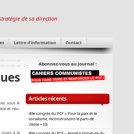
stratégie de sa direction
es
Lettre d’information
Contact
sée contre la
Abonnez-vous au journal :
»
ité sociale
ques
Articles récents
er, sous le
iste et néo-
40e congrès du PCF « Pour la paix et le
socialisme, reconstruisons le parti de
classe » (0)
 cours à la
40e congrès du PCF – Appel à signature du