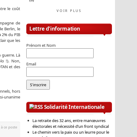
tre le coût
VOIR PLUS
campagne de
Lettre d’information
 Berlin, le
 à 2% du PIB
lair que les
Prénom et Nom
 guerre. Là
lo !). Non,
Email
OTAN et des
nnels, hors
uasi-unanime
Solidarité Internationale
La retraite des 32 ans, entre manœuvres
électorales et nécessité d’un front syndical
 à ce poste
Le chemin vers la paix ou un leurre pour le