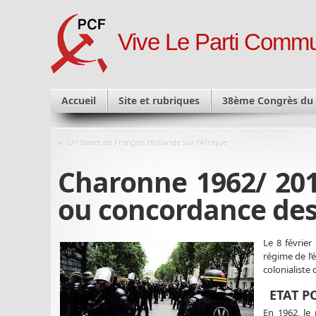
Vive Le Parti Commu
Accueil
Site et rubriques
38ème Congrès du
«
Un tweet de François Hollande sur l’Afrique
Charonne 1962/ 201
ou concordance de
Le 8 février
régime de l’é
colonialiste 
ETAT PO
En 1962, le 