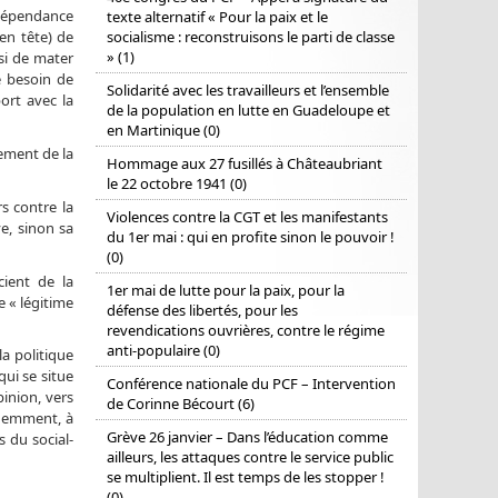
indépendance
texte alternatif « Pour la paix et le
socialisme : reconstruisons le parti de classe
 en tête) de
» (1)
ssi de mater
le besoin de
Solidarité avec les travailleurs et l’ensemble
ort avec la
de la population en lutte en Guadeloupe et
en Martinique (0)
sement de la
Hommage aux 27 fusillés à Châteaubriant
le 22 octobre 1941 (0)
rs contre la
Violences contre la CGT et les manifestants
e, sinon sa
du 1er mai : qui en profite sinon le pouvoir !
(0)
cient de la
1er mai de lutte pour la paix, pour la
e « légitime
défense des libertés, pour les
revendications ouvrières, contre le régime
anti-populaire (0)
a politique
qui se situe
Conférence nationale du PCF – Intervention
inion, vers
de Corinne Bécourt (6)
idemment, à
Grève 26 janvier – Dans l’éducation comme
s du social-
ailleurs, les attaques contre le service public
se multiplient. Il est temps de les stopper !
(0)