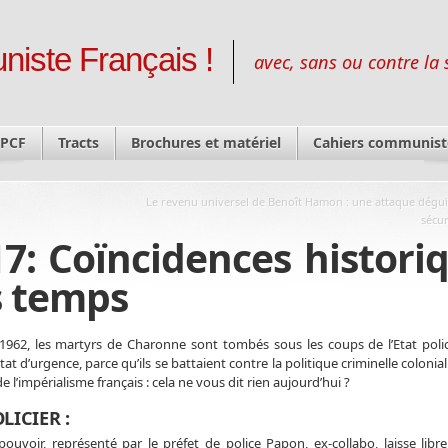
niste Français !
avec, sans ou contre la 
 PCF
Tracts
Brochures et matériel
Cahiers communist
Le revenu universel de Benoît Hamon : une attaque dégui
sécur
7: Coïncidences histori
s temps
 1962, les martyrs de Charonne sont tombés sous les coups de l’Etat polici
tat d’urgence, parce qu’ils se battaient contre la politique criminelle colonial
de l’impérialisme français : cela ne vous dit rien aujourd’hui ?
LICIER :
pouvoir, représenté par le préfet de police Papon, ex-collabo, laisse libre