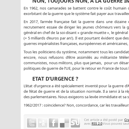
NON, TOUJOURS NON, A LA GUERRE IM
En 1962, nos camarades se battent contre le coût humain dra
exorbitant de la guerre que le système fait payer aux travaille
En 2017, l’armée française fait la guerre dans une dizai
recrutement essaie de diriger les jeunes chômeurs vers la gu
général en chef de la soi-disant « grande muette », le général
(+ 5 milliards d’euros par an!). Il est pourtant évident que de
guerres impérialistes françaises, européennes et américaines,
Tous les politiciens du système, notamment tous les candidat
encore, nous refusons d’être assimilés au militariste Mél
communistes, nous militons, plus que jamais, pour un désarm
politiques de guerre de l’UE, pour le retour en France de tous l
ETAT D’URGENCE ?
L’état d’urgence a été spécialement inventé pour la guerre 
de l’état de guerre et de la situation normale. Il a servi à la
des parlementaires. Nous exigeons sa levée immédiate et sa su
1962/2017 : coïncidence? Non, concordance, car les travailleur
Cet article a été posté par
Cr
avec
RSS 2.0
.Vous pouvez saute