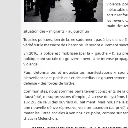
violence pol
inéluctable 
sortir renfo
les revendic
main d’œuvr
situation des « migrants » aujourd’hui?
Tous les policiers, loin de là, ne s’adonnent pas à la violence
vérité sur le massacre de Charonne. Ils seront durement sanc
En 2016, la police est mobilisée (par la « gauche » !), au pr
politique antisociale du gouvernement. Une intense propagan
violence.
Puis, d’étonnantes et inquiétantes manifestations « spont
bienveillance des politiciens et des médias. Le gouvernement c
défense » des forces de l’ordre.
Communistes, nous sommes parfaitement conscients de la dégra
d’austérité, de suppressions d’emploi, à la crise du système. 
aux 2/3 de celui des ouvriers du bâtiment. Mais nous ne lai
une nouvelle dérive répressive, vers un abandon (au privé) e
mater les luttes sociales à venir. Sur ce point, comme sur tan
chauvin Mélenchon.