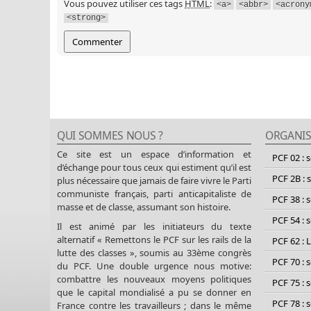
Vous pouvez utiliser ces tags
HTML
:
<a>
<abbr>
<acrony
<strong>
QUI SOMMES NOUS ?
ORGANIS
Ce site est un espace d’information et
PCF 02 : 
d’échange pour tous ceux qui estiment qu’il est
PCF 2B : 
plus nécessaire que jamais de faire vivre le Parti
communiste français, parti anticapitaliste de
PCF 38 : 
masse et de classe, assumant son histoire.
PCF 54 : 
Il est animé par les initiateurs du texte
alternatif « Remettons le PCF sur les rails de la
PCF 62 : 
lutte des classes », soumis au 33ème congrès
PCF 70 : 
du PCF. Une double urgence nous motive:
combattre les nouveaux moyens politiques
PCF 75 : 
que le capital mondialisé a pu se donner en
PCF 78 : 
France contre les travailleurs ; dans le même