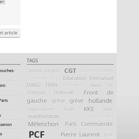
e>
t article
TAGS
CGT
36ème congrès
corinne bécourt
Bouches-
Education
Emmanuel
Dominique Negri
DANG TRAN
euro
FN
enseignant
int-
Front de
François Hollande
hollande
gauche
grève
grèce
Paris
KKE
impérialisme
israël
lutte
s
manifestation
montebourg
Mélenchon
Parti Communiste
essenon
PCF
Pierre Laurent
io
prof
PCP