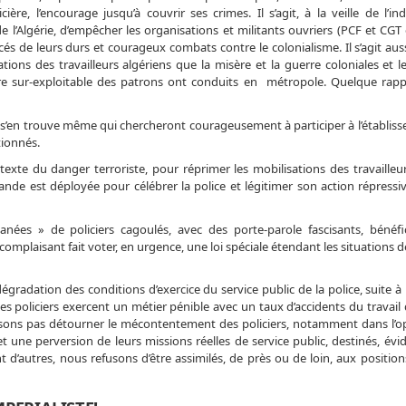
icière, l’encourage jusqu’à couvrir ses crimes. Il s’agit, à la veille de l’
de l’Algérie, d’empêcher les organisations et militants ouvriers (PCF et CGT
rcés de leurs durs et courageux combats contre le colonialisme. Il s’agit au
ations des travailleurs algériens que la misère et la guerre coloniales et 
e sur-exploitable des patrons ont conduits en métropole. Quelque rapp
. Il s’en trouve même qui chercheront courageusement à participer à l’établis
tionnés.
étexte du danger terroriste, pour réprimer les mobilisations des travailleu
de est déployée pour célébrer la police et légitimer son action répressiv
anées » de policiers cagoulés, avec des porte-parole fascisants, bénéfi
omplaisant fait voter, en urgence, une loi spéciale étendant les situations d
dation des conditions d’exercice du service public de la police, suite à l
Les policiers exercent un métier pénible avec un taux d’accidents du travail 
ssons pas détourner le mécontentement des policiers, notamment dans l’op
t une perversion de leurs missions réelles de service public, destinés, év
t d’autres, nous refusons d’être assimilés, de près ou de loin, aux position