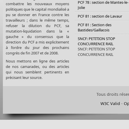
PCF 78 : section de Mantes-le-
combattre les nouveaux moyens
Jolie
politiques que le capital mondialisé a
pu se donner en France contre les
PCF 81 : section de Lavaur
travailleurs ; dans le même temps,
PCF 81 : Section des
refuser la dilution du PCF, sa
Bastides/Gaillacois
mutation-liquidation dans la «
gauche » du consensus que la
SNCF: PETITION STOP
direction du PCF a mis explicitement
CONCURRENCE RAIL
à l’ordre du jour des prochains
SNCF: PETITION STOP
congrès de fin 2007 et de 2008.
CONCURRENCE RAIL
Nous mettons en ligne des articles
de nos camarades, ou des articles
qui nous semblent pertinents en
précisant leur source.
Tous droits rése
W3C Valid
-
Op