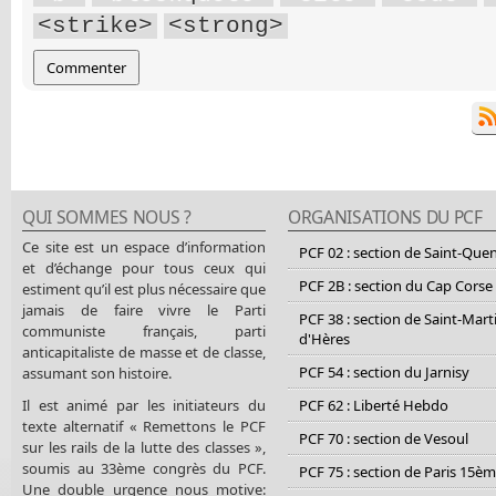
<strike>
<strong>
QUI SOMMES NOUS ?
ORGANISATIONS DU PCF
Ce site est un espace d’information
PCF 02 : section de Saint-Que
et d’échange pour tous ceux qui
PCF 2B : section du Cap Corse
estiment qu’il est plus nécessaire que
jamais de faire vivre le Parti
PCF 38 : section de Saint-Mart
communiste français, parti
d'Hères
anticapitaliste de masse et de classe,
PCF 54 : section du Jarnisy
assumant son histoire.
Il est animé par les initiateurs du
PCF 62 : Liberté Hebdo
texte alternatif « Remettons le PCF
PCF 70 : section de Vesoul
sur les rails de la lutte des classes »,
soumis au 33ème congrès du PCF.
PCF 75 : section de Paris 15è
Une double urgence nous motive: