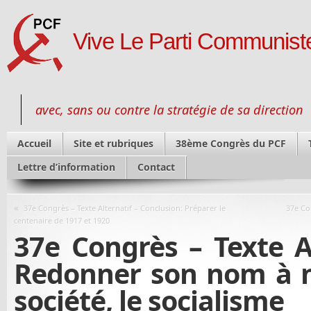
Vive Le Parti Communiste
avec, sans ou contre la stratégie de sa direction
Accueil
Site et rubriques
38ème Congrès du PCF
Lettre d’information
Contact
«
37e Congrès – Texte Alternatif – Conclusion: Préparer le
37e Con
centenaire de 1917 et 1920
37e Congrès – Texte Al
Redonner son nom à n
société, le socialisme