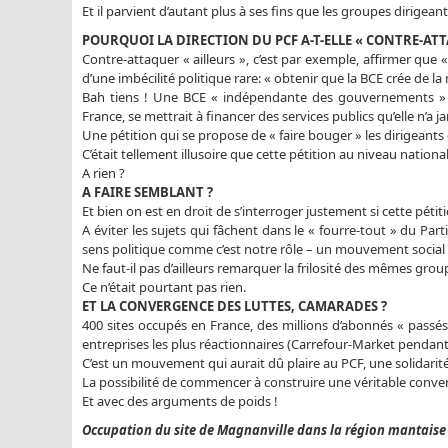
Et il parvient d’autant plus à ses fins que les groupes dirigeant
POURQUOI LA DIRECTION DU PCF A-T-ELLE « CONTRE-ATT
Contre-attaquer « ailleurs », c’est par exemple, affirmer que «
d’une imbécilité politique rare: « obtenir que la BCE crée de la
Bah tiens ! Une BCE « indépendante des gouvernements » (e
France, se mettrait à financer des services publics qu’elle n’a j
Une pétition qui se propose de « faire bouger » les dirigeants 
C’était tellement illusoire que cette pétition au niveau national
A rien ?
A FAIRE SEMBLANT ?
Et bien on est en droit de s’interroger justement si cette pétiti
A éviter les sujets qui fâchent dans le « fourre-tout » du Pa
sens politique comme c’est notre rôle – un mouvement social 
Ne faut-il pas d’ailleurs remarquer la frilosité des mêmes gro
Ce n’était pourtant pas rien.
ET LA CONVERGENCE DES LUTTES, CAMARADES ?
400 sites occupés en France, des millions d’abonnés « passés e
entreprises les plus réactionnaires (Carrefour-Market pendant 
C’est un mouvement qui aurait dû plaire au PCF, une solidarit
La possibilité de commencer à construire une véritable conver
Et avec des arguments de poids !
Occupation du site de Magnanville dans la région mantaise