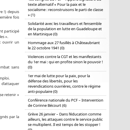
texte alternatif « Pour la paix et le
socialisme : reconstruisons le parti de classe
e !) depuis
» (1)
remière fois
Solidarité avec les travailleurs et l’ensemble
de la population en lutte en Guadeloupe et
nt participé
en Martinique (0)
es ».
: ouvrir un
Hommage aux 27 fusillés à Châteaubriant
le 22 octobre 1941 (0)
Violences contre la CGT et les manifestants
du 1er mai : qui en profite sinon le pouvoir !
combat sans
(0)
1er mai de lutte pour la paix, pour la
mploi.
défense des libertés, pour les
d’attaquer
revendications ouvrières, contre le régime
anti-populaire (0)
e retenir »
Conférence nationale du PCF – Intervention
de Corinne Bécourt (6)
Grève 26 janvier – Dans l’éducation comme
ignés par la
ailleurs, les attaques contre le service public
se multiplient. Il est temps de les stopper !
(0)