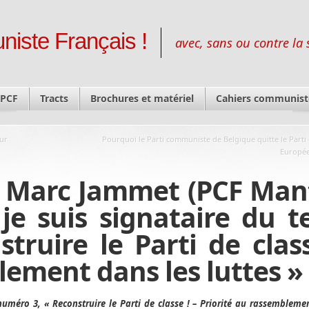
niste Français !
avec, sans ou contre la 
 PCF
Tracts
Brochures et matériel
Cahiers communist
sur
Pourquoi le Parti communiste de Belgique quitte le Parti
Europée
. Marc Jammet (PCF Man
i je suis signataire du t
ruire le Parti de class
lement dans les luttes »
numéro 3, « Reconstruire le Parti de classe ! – Priorité au rassembleme