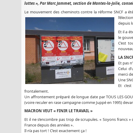
luttes », Par Marc Jammet, section de Mantes-la-Jolie, conseil
Le mouvement des cheminots contre la réforme SNCF a été,
l’élect
depuis l
Et il a é
le gouve
C’est t
nouveau 
LA SNC
Et pas n
Celui d
merci de
Une SNCF
Et c’es
frontalement.
Un affrontement préparé de longue date par TOUS LES GOUV
(voire reculer en rase campagne comme Juppé en 1995) devant
MACRON VEUT « FINIR LE TRAVAIL »
Et il ne s’encombre pas trop de scrupules. « Soyons francs » d
France depuis des années ».
Il n’a pas tort ! C’est exactement ça !