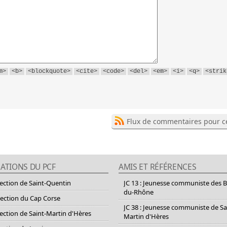
m>
<b>
<blockquote>
<cite>
<code>
<del>
<em>
<i>
<q>
<strik
Flux de commentaires pour ce
ATIONS DU PCF
AMIS ET RÉFÉRENCES
section de Saint-Quentin
JC 13 : Jeunesse communiste des 
du-Rhône
section du Cap Corse
JC 38 : Jeunesse communiste de Sa
section de Saint-Martin d'Hères
Martin d'Hères