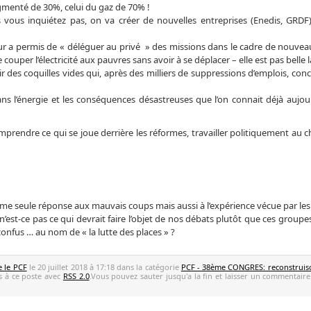
augmenté de 30%, celui du gaz de 70% !
vous inquiétez pas, on va créer de nouvelles entreprises (Enedis, GRDF)
eur a permis de « déléguer au privé » des missions dans le cadre de nouvea
per l’électricité aux pauvres sans avoir à se déplacer – elle est pas belle la
 des coquilles vides qui, après des milliers de suppressions d’emplois, co
ans l’énergie et les conséquences désastreuses que l’on connait déjà aujou
 comprendre ce qui se joue derrière les réformes, travailler politiquement a
me seule réponse aux mauvais coups mais aussi à l’expérience vécue par les 
t-ce pas ce qui devrait faire l’objet de nos débats plutôt que ces groupes
 confus … au nom de « la lutte des places » ?
e le PCF
le 20 juillet 2018 à 17:18 dans la catégorie
PCF - 38ème CONGRES: reconstruiso
es à ce poste avec
RSS 2.0
.Vous pouvez sauter jusqu'a la fin et laisser un commentaire