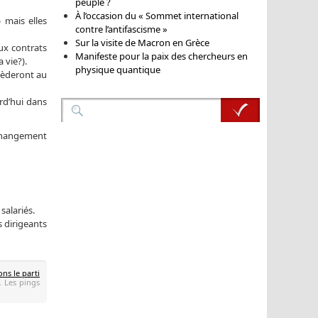
peuple ?
À l’occasion du « Sommet international
 mais elles
contre l’antifascisme »
Sur la visite de Macron en Grèce
ux contrats
Manifeste pour la paix des chercheurs en
 vie?).
physique quantique
ncèderont au
rd’hui dans
u changement
salariés.
 dirigeants
ns le parti
. Les pings