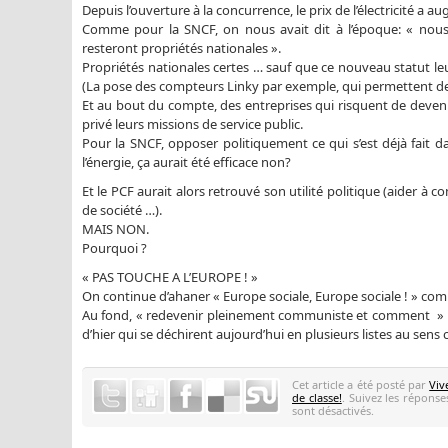
Depuis l’ouverture à la concurrence, le prix de l’électricité a 
Comme pour la SNCF, on nous avait dit à l’époque: « nous 
resteront propriétés nationales ».
Propriétés nationales certes … sauf que ce nouveau statut l
(La pose des compteurs Linky par exemple, qui permettent de cou
Et au bout du compte, des entreprises qui risquent de devenir
privé leurs missions de service public.
Pour la SNCF, opposer politiquement ce qui s’est déjà fait d
l’énergie, ça aurait été efficace non?
Et le PCF aurait alors retrouvé son utilité politique (aider à
de société …).
MAIS NON.
Pourquoi ?
« PAS TOUCHE A L’EUROPE ! »
On continue d’ahaner « Europe sociale, Europe sociale ! » com
Au fond, « redevenir pleinement communiste et comment » n’es
d’hier qui se déchirent aujourd’hui en plusieurs listes au sens
Cet article a été posté par
Viv
de classe!
. Suivez les répons
sont désactivés.