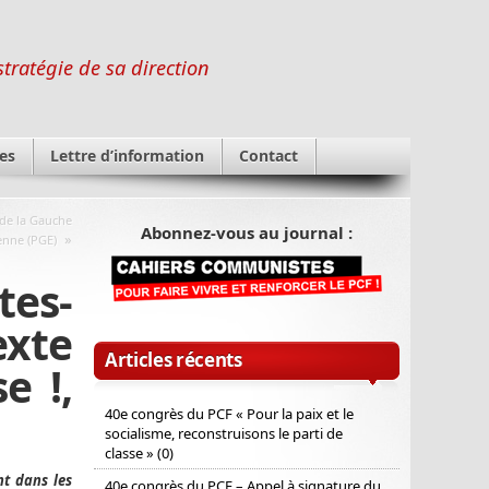
stratégie de sa direction
es
Lettre d’information
Contact
 de la Gauche
Abonnez-vous au journal :
»
nne (PGE)
tes-
exte
Articles récents
e !,
40e congrès du PCF « Pour la paix et le
socialisme, reconstruisons le parti de
classe » (0)
nt dans les
40e congrès du PCF – Appel à signature du