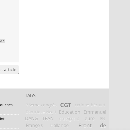
e>
t article
TAGS
CGT
36ème congrès
corinne bécourt
Bouches-
Education
Emmanuel
Dominique Negri
DANG TRAN
euro
FN
enseignant
int-
Front de
François Hollande