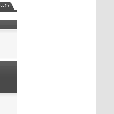
s (1)