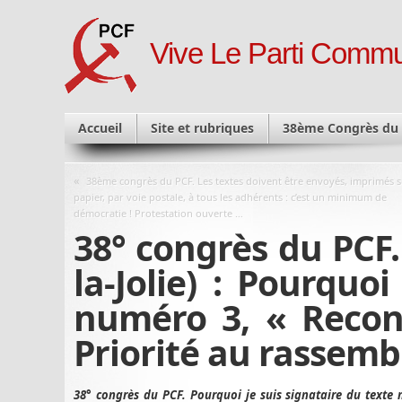
Vive Le Parti Commu
Accueil
Site et rubriques
38ème Congrès du
«
38ème congrès du PCF. Les textes doivent être envoyés, imprimés 
papier, par voie postale, à tous les adhérents : c’est un minimum de
démocratie ! Protestation ouverte …
38° congrès du PCF
la-Jolie) : Pourquo
numéro 3, « Reconst
Priorité au rassemb
38° congrès du PCF. Pourquoi je suis signataire du texte 