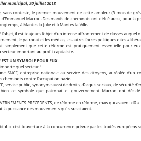
ler municipal, 20 juillet 2018
 sans conteste, le premier mouvement de cette ampleur (3 mois de grèv
ion d’Emmanuel Macron. Des
manifs de cheminots ont défilé aussi, pour la p
ongtemps, à Mantes-la-Jolie et à Mantes-la-Ville.
té l’objet, il est toujours l’objet d’un intense affrontement de classes auquel o
rnement, le patronat et les médias, les autres forces politiques dites « libéral
out simplement que cette réforme est pratiquement essentielle pour eux
secteur important au profit capitaliste.
F EST UN SYMBOLE POUR EUX.
’importe quel secteur !
’une SNCF, entreprise nationale au service des citoyens, auréolée d’un 
s cheminots contre l’occupation nazie.
, service public, synonyme aussi de droits, d’acquis sociaux, de sécurité d’e
t bien ce symbole que patronat et gouvernement Macron ont décidé 
ERNEMENTS PRECEDENTS, de réforme en réforme, mais qui avaient dû « s
 la puissance des mouvements qu’ils suscitaient.
it-il » c’est l’ouverture à la concurrence prévue par les traités européens s