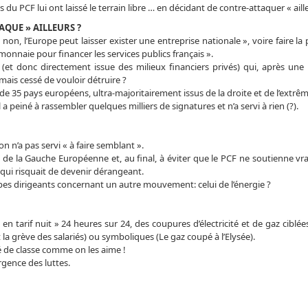
s du PCF lui ont laissé le terrain libre … en décidant de contre-attaquer « aill
AQUE » AILLEURS ?
 non, l’Europe peut laisser exister une entreprise nationale », voire faire la
 monnaie pour financer les services publics français ».
t donc directement issue des milieux financiers privés) qui, après une 
amais cessé de vouloir détruire ?
de 35 pays européens, ultra-majoritairement issus de la droite et de l’extrêm
 a peiné à rassembler quelques milliers de signatures et n’a servi à rien (?).
on n’a pas servi « à faire semblant ».
rti de la Gauche Européenne et, au final, à éviter que le PCF ne soutienne v
qui risquait de devenir dérangeant.
upes dirigeants concernant un autre mouvement: celui de l’énergie ?
n tarif nuit » 24 heures sur 24, des coupures d’électricité et de gaz ciblée
la grève des salariés) ou symboliques (Le gaz coupé à l’Elysée).
é de classe comme on les aime !
gence des luttes.