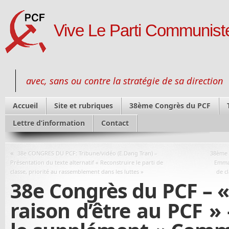
Vive Le Parti Communiste
avec, sans ou contre la stratégie de sa direction
Accueil
Site et rubriques
38ème Congrès du PCF
Lettre d’information
Contact
«
38e CONGRES DU PCF: Tribune/vidéo (E.Dang Tran) –
38ème 
Présentation du texte alternatif « Reconstruire le parti de
Emman
classe, priorité au rassemblement dans les luttes »
de c
38e Congrès du PCF – 
raison d’être au PCF »