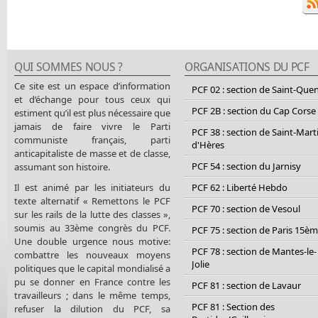
QUI SOMMES NOUS ?
ORGANISATIONS DU PCF
Ce site est un espace d’information
PCF 02 : section de Saint-Que
et d’échange pour tous ceux qui
PCF 2B : section du Cap Corse
estiment qu’il est plus nécessaire que
jamais de faire vivre le Parti
PCF 38 : section de Saint-Mart
communiste français, parti
d'Hères
anticapitaliste de masse et de classe,
PCF 54 : section du Jarnisy
assumant son histoire.
Il est animé par les initiateurs du
PCF 62 : Liberté Hebdo
texte alternatif « Remettons le PCF
PCF 70 : section de Vesoul
sur les rails de la lutte des classes »,
soumis au 33ème congrès du PCF.
PCF 75 : section de Paris 15è
Une double urgence nous motive:
PCF 78 : section de Mantes-le-
combattre les nouveaux moyens
Jolie
politiques que le capital mondialisé a
pu se donner en France contre les
PCF 81 : section de Lavaur
travailleurs ; dans le même temps,
PCF 81 : Section des
refuser la dilution du PCF, sa