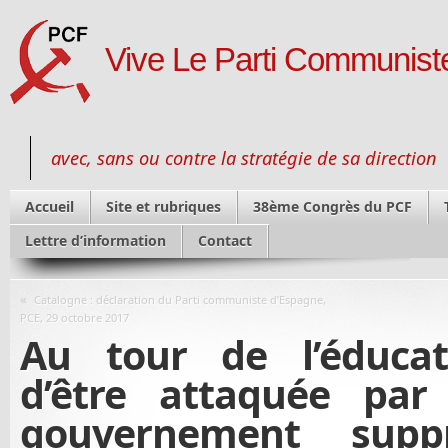
Vive Le Parti Communiste
avec, sans ou contre la stratégie de sa direction
Accueil
Site et rubriques
38ème Congrès du PCF
Lettre d’information
Contact
«
Catalogne : déclaration du Parti communiste d’Espagne,
PCE, 29 octobre 2017
Au tour de l’éducat
d’être attaquée pa
gouvernement sup