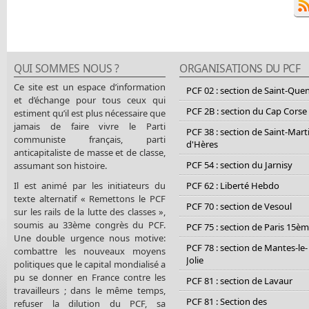
QUI SOMMES NOUS ?
ORGANISATIONS DU PCF
Ce site est un espace d’information
PCF 02 : section de Saint-Que
et d’échange pour tous ceux qui
PCF 2B : section du Cap Corse
estiment qu’il est plus nécessaire que
jamais de faire vivre le Parti
PCF 38 : section de Saint-Mart
communiste français, parti
d'Hères
anticapitaliste de masse et de classe,
PCF 54 : section du Jarnisy
assumant son histoire.
Il est animé par les initiateurs du
PCF 62 : Liberté Hebdo
texte alternatif « Remettons le PCF
PCF 70 : section de Vesoul
sur les rails de la lutte des classes »,
soumis au 33ème congrès du PCF.
PCF 75 : section de Paris 15è
Une double urgence nous motive:
PCF 78 : section de Mantes-le-
combattre les nouveaux moyens
Jolie
politiques que le capital mondialisé a
pu se donner en France contre les
PCF 81 : section de Lavaur
travailleurs ; dans le même temps,
PCF 81 : Section des
refuser la dilution du PCF, sa