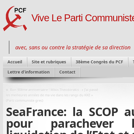
Vive Le Parti Communiste
avec, sans ou contre la stratégie de sa direction
Accueil
Site et rubriques
38ème Congrès du PCF
Lettre d’information
Contact
«
Bon 90ème anniversaire ! Mikis Theodorakis : « J’ai passé
les meilleures années de ma vie dans les rangs du KKE »
(Parti communiste grec)
SeaFrance: la SCOP a
pour parachever