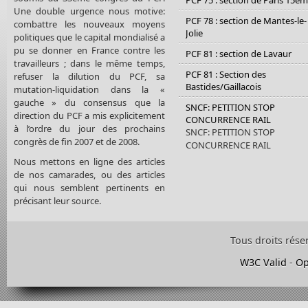
PCF 75 : section de Paris 15è
Une double urgence nous motive:
PCF 78 : section de Mantes-le-
combattre les nouveaux moyens
Jolie
politiques que le capital mondialisé a
pu se donner en France contre les
PCF 81 : section de Lavaur
travailleurs ; dans le même temps,
PCF 81 : Section des
refuser la dilution du PCF, sa
Bastides/Gaillacois
mutation-liquidation dans la «
gauche » du consensus que la
SNCF: PETITION STOP
direction du PCF a mis explicitement
CONCURRENCE RAIL
à l’ordre du jour des prochains
SNCF: PETITION STOP
congrès de fin 2007 et de 2008.
CONCURRENCE RAIL
Nous mettons en ligne des articles
de nos camarades, ou des articles
qui nous semblent pertinents en
précisant leur source.
Tous droits rése
W3C Valid
-
Op