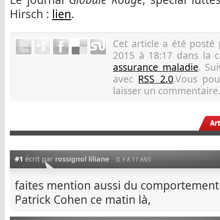
Hirsch :
lien
.
Cet article a été posté
2015 à 18:17 dans la 
assurance maladie
. Su
avec
RSS 2.0
.Vous pou
laisser un commentaire.
Ar
#1
écrit par
rossignol liliane
IL Y A 11 ANS
faites mention aussi du comportement
Patrick Cohen ce matin là,