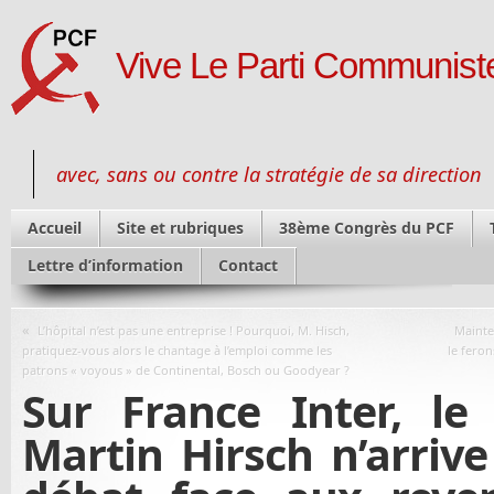
Vive Le Parti Communiste
avec, sans ou contre la stratégie de sa direction
Accueil
Site et rubriques
38ème Congrès du PCF
Lettre d’information
Contact
«
L’hôpital n’est pas une entreprise ! Pourquoi, M. Hisch,
Mainte
pratiquez-vous alors le chantage à l’emploi comme les
le fero
patrons « voyous » de Continental, Bosch ou Goodyear ?
Sur France Inter, le
Martin Hirsch n’arrive