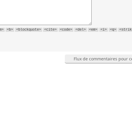
m>
<b>
<blockquote>
<cite>
<code>
<del>
<em>
<i>
<q>
<strik
Flux de commentaires pour ce