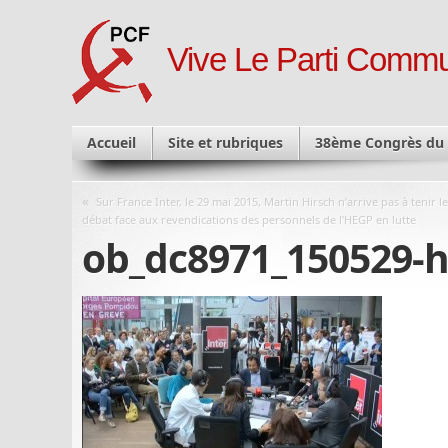
Vive Le Parti Commu
Accueil
Site et rubriques
38ème Congrès du
«
Sur France Inter, le 29 mai 2015, Martin Hirsch n’arrive pas à tenir le
débat face aux revendications des personnels de l’HEGP en lutte
ob_dc8971_150529-h