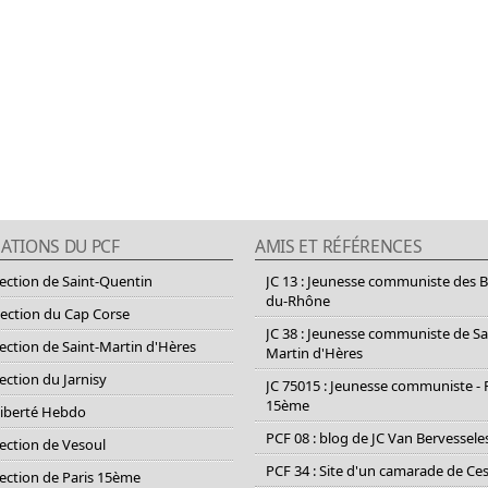
ATIONS DU PCF
AMIS ET RÉFÉRENCES
section de Saint-Quentin
JC 13 : Jeunesse communiste des 
du-Rhône
section du Cap Corse
JC 38 : Jeunesse communiste de Sa
section de Saint-Martin d'Hères
Martin d'Hères
section du Jarnisy
JC 75015 : Jeunesse communiste - 
15ème
Liberté Hebdo
PCF 08 : blog de JC Van Bervessele
section de Vesoul
PCF 34 : Site d'un camarade de C
section de Paris 15ème