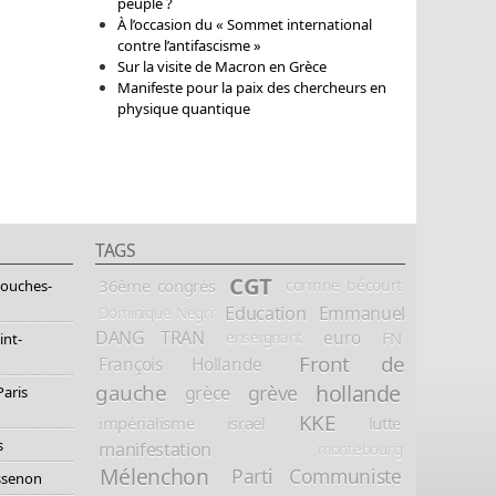
peuple ?
À l’occasion du « Sommet international
contre l’antifascisme »
Sur la visite de Macron en Grèce
Manifeste pour la paix des chercheurs en
physique quantique
TAGS
CGT
36ème congrès
corinne bécourt
Bouches-
Education
Emmanuel
Dominique Negri
DANG TRAN
euro
FN
enseignant
int-
Front de
François Hollande
hollande
gauche
grève
grèce
Paris
KKE
impérialisme
israël
lutte
s
manifestation
montebourg
Mélenchon
Parti Communiste
essenon