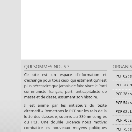
QUI SOMMES NOUS ?
ORGANIS
Ce site est un espace d’information et
PCF 02 : 
d’échange pour tous ceux qui estiment qu’il est
PCF 2B : 
plus nécessaire que jamais de faire vivre le Parti
communiste français, parti anticapitaliste de
PCF 38 : 
masse et de classe, assumant son histoire.
PCF 54 : 
Il est animé par les initiateurs du texte
alternatif « Remettons le PCF sur les rails de la
PCF 62 : 
lutte des classes », soumis au 33ème congrès
PCF 70 : 
du PCF. Une double urgence nous motive:
combattre les nouveaux moyens politiques
PCF 75 : 