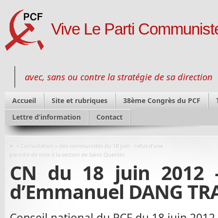
Vive Le Parti Communiste
avec, sans ou contre la stratégie de sa direction
Accueil
Site et rubriques
38ème Congrès du PCF
Lettre d’information
Contact
«
« Consultation » des communistes du 18 juin : refus d’une
parodie de vote à la section de Saint-Quentin
CN du 18 juin 2012 –
d’Emmanuel DANG TRA
Conseil national du PCF du 18 juin 2012