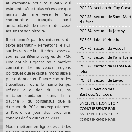
et d’échange pour tous ceux qui
PCF 2B : section du Cap Corse
estiment qu’il est plus nécessaire que
jamais de faire vivre le Parti
PCF 38 : section de Saint-Mart
communiste français, parti
d'Hères
anticapitaliste de masse et de classe,
PCF 54 : section du Jarnisy
assumant son histoire.
Il est animé par les initiateurs du
PCF 62 : Liberté Hebdo
texte alternatif « Remettons le PCF
PCF 70 : section de Vesoul
sur les rails de la lutte des classes »,
soumis au 33ème congrès du PCF.
PCF 75 : section de Paris 15è
Une double urgence nous motive:
PCF 78 : section de Mantes-le-
combattre les nouveaux moyens
Jolie
politiques que le capital mondialisé a
pu se donner en France contre les
PCF 81 : section de Lavaur
travailleurs ; dans le même temps,
PCF 81 : Section des
refuser la dilution du PCF, sa
Bastides/Gaillacois
mutation-liquidation dans la «
gauche » du consensus que la
SNCF: PETITION STOP
direction du PCF a mis explicitement
CONCURRENCE RAIL
à l’ordre du jour des prochains
SNCF: PETITION STOP
congrès de fin 2007 et de 2008.
CONCURRENCE RAIL
Nous mettons en ligne des articles
de nos camarades, ou des articles