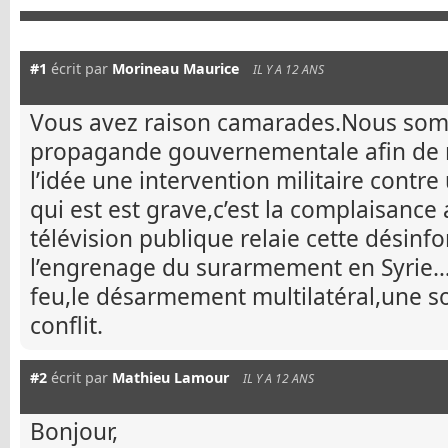
#1
écrit par
Morineau Maurice
IL Y A 12 ANS
Vous avez raison camarades.Nous som
propagande gouvernementale afin de 
l’idée une intervention militaire contr
qui est est grave,c’est la complaisance 
télévision publique relaie cette désinfo
l’engrenage du surarmement en Syrie…
feu,le désarmement multilatéral,une so
conflit.
#2
écrit par
Mathieu Lamour
IL Y A 12 ANS
Bonjour,