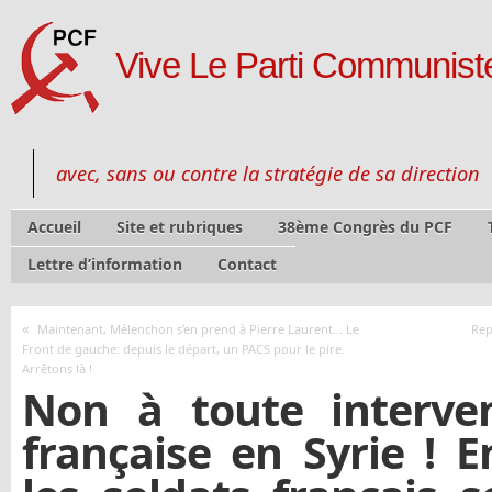
Vive Le Parti Communiste
avec, sans ou contre la stratégie de sa direction
Accueil
Site et rubriques
38ème Congrès du PCF
Lettre d’information
Contact
«
Maintenant, Mélenchon s’en prend à Pierre Laurent… Le
Rep
Front de gauche: depuis le départ, un PACS pour le pire.
Arrêtons là !
Non à toute interven
française en Syrie !