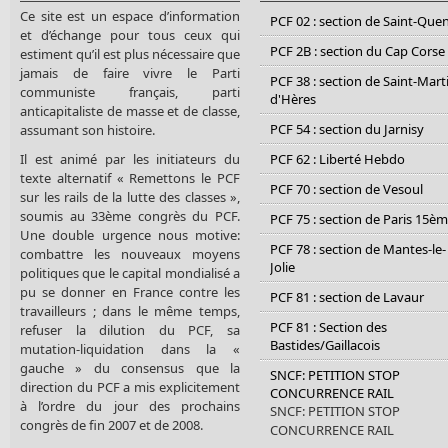
Ce site est un espace d’information
PCF 02 : section de Saint-Que
et d’échange pour tous ceux qui
PCF 2B : section du Cap Corse
estiment qu’il est plus nécessaire que
jamais de faire vivre le Parti
PCF 38 : section de Saint-Mart
communiste français, parti
d'Hères
anticapitaliste de masse et de classe,
PCF 54 : section du Jarnisy
assumant son histoire.
Il est animé par les initiateurs du
PCF 62 : Liberté Hebdo
texte alternatif « Remettons le PCF
PCF 70 : section de Vesoul
sur les rails de la lutte des classes »,
soumis au 33ème congrès du PCF.
PCF 75 : section de Paris 15è
Une double urgence nous motive:
PCF 78 : section de Mantes-le-
combattre les nouveaux moyens
Jolie
politiques que le capital mondialisé a
pu se donner en France contre les
PCF 81 : section de Lavaur
travailleurs ; dans le même temps,
PCF 81 : Section des
refuser la dilution du PCF, sa
Bastides/Gaillacois
mutation-liquidation dans la «
gauche » du consensus que la
SNCF: PETITION STOP
direction du PCF a mis explicitement
CONCURRENCE RAIL
à l’ordre du jour des prochains
SNCF: PETITION STOP
congrès de fin 2007 et de 2008.
CONCURRENCE RAIL