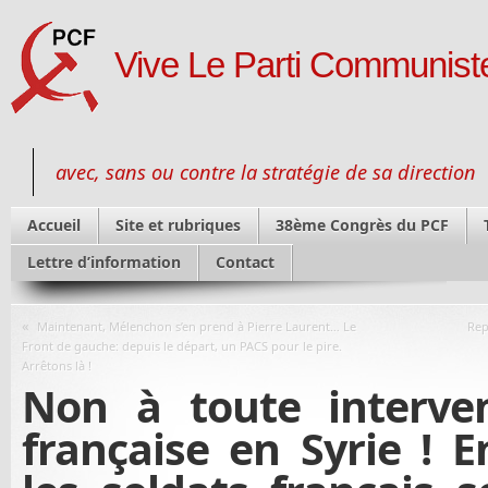
Vive Le Parti Communiste
avec, sans ou contre la stratégie de sa direction
Accueil
Site et rubriques
38ème Congrès du PCF
Lettre d’information
Contact
«
Maintenant, Mélenchon s’en prend à Pierre Laurent… Le
Rep
Front de gauche: depuis le départ, un PACS pour le pire.
Arrêtons là !
Non à toute interven
française en Syrie !