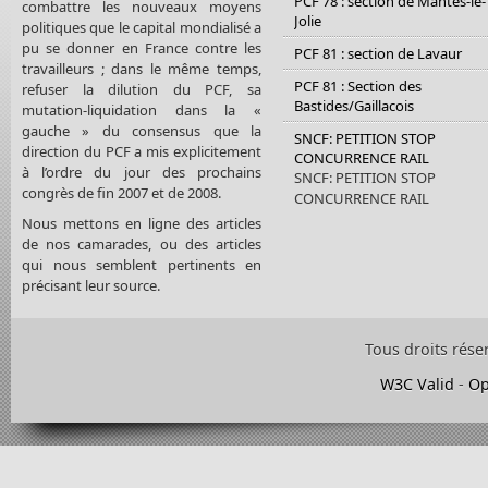
PCF 78 : section de Mantes-le-
combattre les nouveaux moyens
Jolie
politiques que le capital mondialisé a
pu se donner en France contre les
PCF 81 : section de Lavaur
travailleurs ; dans le même temps,
PCF 81 : Section des
refuser la dilution du PCF, sa
Bastides/Gaillacois
mutation-liquidation dans la «
gauche » du consensus que la
SNCF: PETITION STOP
direction du PCF a mis explicitement
CONCURRENCE RAIL
à l’ordre du jour des prochains
SNCF: PETITION STOP
congrès de fin 2007 et de 2008.
CONCURRENCE RAIL
Nous mettons en ligne des articles
de nos camarades, ou des articles
qui nous semblent pertinents en
précisant leur source.
Tous droits rése
W3C Valid
-
Op