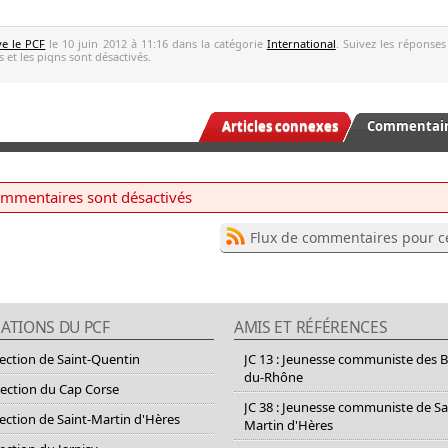
ve le PCF
le 10 juin 2012 à 11:16 dans la catégorie
International
. Suivez les réponses
 et les pigns sont désactivés.
Articles connexes
Commentaire
ommentaires sont désactivés
Flux de commentaires pour ce
ATIONS DU PCF
AMIS ET RÉFÉRENCES
section de Saint-Quentin
JC 13 : Jeunesse communiste des 
du-Rhône
section du Cap Corse
JC 38 : Jeunesse communiste de Sa
section de Saint-Martin d'Hères
Martin d'Hères