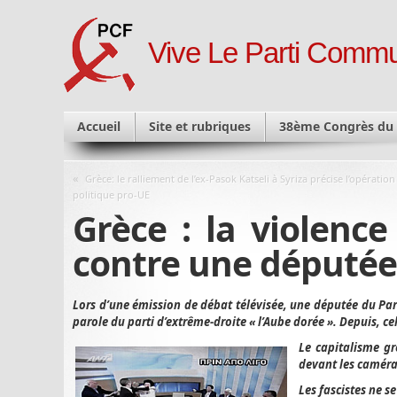
Vive Le Parti Commu
Accueil
Site et rubriques
38ème Congrès du
«
Grèce: le ralliement de l’ex-Pasok Katseli à Syriza précise l’opération
politique pro-UE
Grèce : la violence
contre une députée
Lors d’une émission de débat télévisée, une députée du Par
parole du parti d’extrême-droite « l’Aube dorée ». Depuis, cel
Le capitalisme gr
devant les caméras
Les fascistes ne s