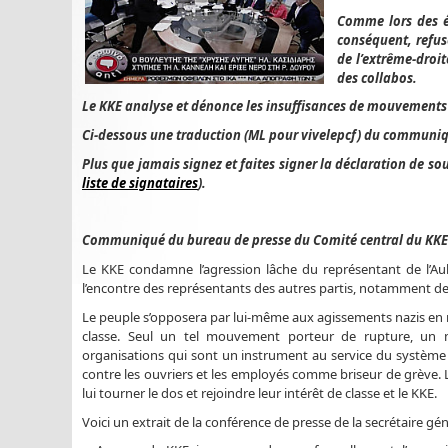
Comme lors des ém
conséquent, refus
de l’extrême-droit
des collabos.
Le KKE analyse et dénonce les insuffisances de mouvements de
Ci-dessous une traduction (ML pour vivelepcf) du communiq
Plus que jamais signez et faites signer la déclaration de 
liste de signataires
).
Communiqué du bureau de presse du Comité central du KKE ap
Le KKE condamne l’agression lâche du représentant de l’A
l’encontre des représentants des autres partis, notamment de 
Le peuple s’opposera par lui-même aux agissements nazis en 
classe. Seul un tel mouvement porteur de rupture, un m
organisations qui sont un instrument au service du système 
contre les ouvriers et les employés comme briseur de grève. Les
lui tourner le dos et rejoindre leur intérêt de classe et le KKE.
Voici un extrait de la conférence de presse de la secrétaire gé