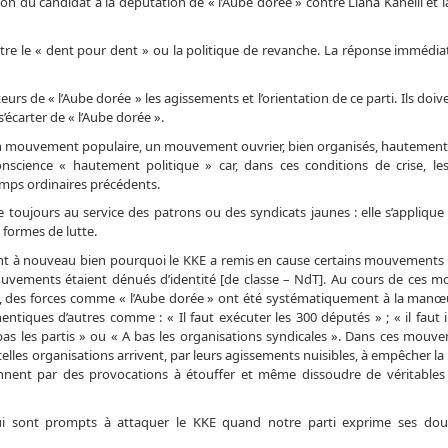
 du candidat à la députation de « l’Aube dorée » contre Liana Kanelli et l
être le « dent pour dent » ou la politique de revanche. La réponse immédia
urs de « l’Aube dorée » les agissements et l’orientation de ce parti. Ils doi
’écarter de « l’Aube dorée ».
 un mouvement populaire, un mouvement ouvrier, bien organisés, hautement
onscience « hautement politique » car, dans ces conditions de crise, le
mps ordinaires précédents.
toujours au service des patrons ou des syndicats jaunes : elle s’applique à
 formes de lutte.
ent à nouveau bien pourquoi le KKE a remis en cause certains mouvements
uvements étaient dénués d’identité [de classe – NdT]. Au cours de ces 
ts, des forces comme « l’Aube dorée » ont été systématiquement à la manœ
tiques d’autres comme : « Il faut exécuter les 300 députés » ; « il faut i
 bas les partis » ou « A bas les organisations syndicales ». Dans ces mouv
elles organisations arrivent, par leurs agissements nuisibles, à empêcher la 
iennent par des provocations à étouffer et même dissoudre de véritables
x qui sont prompts à attaquer le KKE quand notre parti exprime ses dou