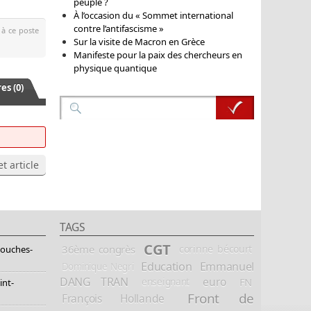
peuple ?
À l’occasion du « Sommet international
contre l’antifascisme »
 à ce poste
Sur la visite de Macron en Grèce
Manifeste pour la paix des chercheurs en
physique quantique
s (0)
t article
TAGS
CGT
36ème congrès
corinne bécourt
Bouches-
Education
Emmanuel
Dominique Negri
DANG TRAN
euro
FN
enseignant
int-
Front de
François Hollande