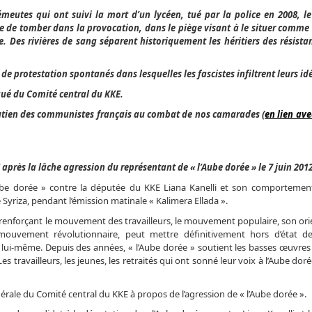
eutes qui ont suivi la mort d’un lycéen, tué par la police en 2008, le
e de tomber dans la provocation, dans le piège visant à le situer comme
e. Des rivières de sang séparent historiquement les héritiers des résista
 protestation spontanés dans lesquelles les fascistes infiltrent leurs id
ué du Comité central du KKE.
soutien des communistes français au combat de nos camarades (
en lien ave
rès la lâche agression du représentant de « l’Aube dorée » le 7 juin 2012
ube dorée » contre la députée du KKE Liana Kanelli et son comportemen
Syriza, pendant l’émission matinale « Kalimera Ellada ».
renforçant le mouvement des travailleurs, le mouvement populaire, son ori
ouvement révolutionnaire, peut mettre définitivement hors d’état de
lui-même. Depuis des années, « l’Aube dorée » soutient les basses œuvres
 travailleurs, les jeunes, les retraités qui ont sonné leur voix à l’Aube dor
nérale du Comité central du KKE à propos de l’agression de « l’Aube dorée ».