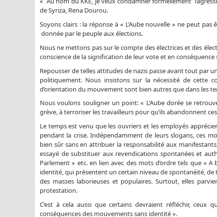
« Au nom du KKE, je veux condamner formellement l’agression
de Syriza, Rena Dourou.
Soyons clairs : la réponse à « L’Aube nouvelle » ne peut pas 
donnée par le peuple aux élections.
Nous ne mettons pas sur le compte des électrices et des électe
conscience de la signification de leur vote et en conséquence s
Repousser de telles attitudes de nazis passe avant tout par
politiquement. Nous insistons sur la nécessité de cette c
d’orientation du mouvement sont bien autres que dans les te
Nous voulons souligner un point: « L’Aube dorée se retrouve 
grève, à terroriser les travailleurs pour qu’ils abandonnent ces
Le temps est venu que les ouvriers et les employés appréci
pendant la crise. Indépendamment de leurs slogans, ces mo
bien sûr sans en attribuer la responsabilité aux manifestan
essayé de substituer aux revendications spontanées et authen
Parlement » etc. en lien avec des mots d’ordre tels que « A
identité, qui présentent un certain niveau de spontanéité, de t
des masses laborieuses et populaires. Surtout, elles parv
protestation.
C’est à cela aussi que certains devraient réfléchir, ceu
conséquences des mouvements sans identité ».