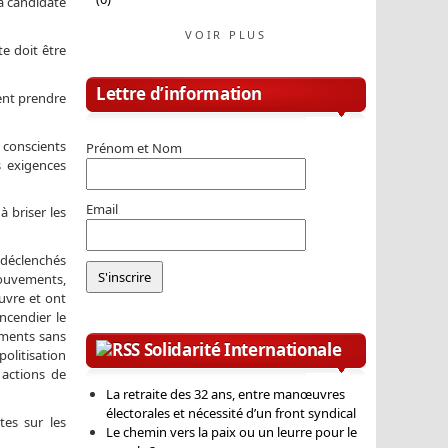
a candidate
VOIR PLUS
te doit être
Lettre d’information
vent prendre
 conscients
Prénom et Nom
s exigences
Email
 briser les
 déclenchés
mouvements,
uvre et ont
ncendier le
ements sans
Solidarité Internationale
politisation
 actions de
La retraite des 32 ans, entre manœuvres
électorales et nécessité d’un front syndical
tes sur les
Le chemin vers la paix ou un leurre pour le