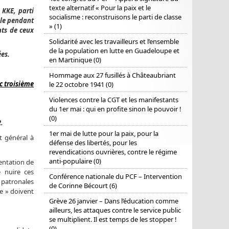
texte alternatif « Pour la paix et le
 KKE, parti
socialisme : reconstruisons le parti de classe
 le pendant
» (1)
nts de ceux
Solidarité avec les travailleurs et l’ensemble
de la population en lutte en Guadeloupe et
ées.
en Martinique (0)
Hommage aux 27 fusillés à Châteaubriant
c troisième
le 22 octobre 1941 (0)
Violences contre la CGT et les manifestants
du 1er mai : qui en profite sinon le pouvoir !
(0)
.
1er mai de lutte pour la paix, pour la
t général à
défense des libertés, pour les
revendications ouvrières, contre le régime
anti-populaire (0)
entation de
 nuire ces
Conférence nationale du PCF – Intervention
 patronales
de Corinne Bécourt (6)
ée » doivent
Grève 26 janvier – Dans l’éducation comme
ailleurs, les attaques contre le service public
se multiplient. Il est temps de les stopper !
(0)