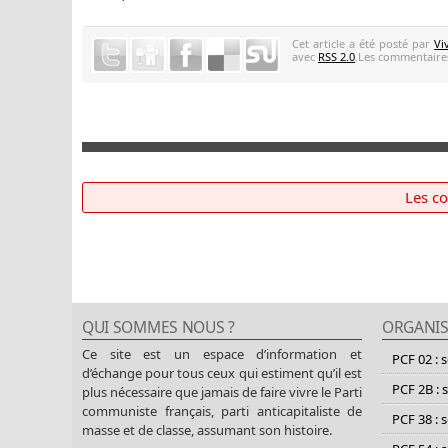
Cet article a été posté par
Vi
avec
RSS 2.0
.Les commentaires
Les c
QUI SOMMES NOUS ?
ORGANIS
Ce site est un espace d’information et
PCF 02 : 
d’échange pour tous ceux qui estiment qu’il est
PCF 2B : 
plus nécessaire que jamais de faire vivre le Parti
communiste français, parti anticapitaliste de
PCF 38 : 
masse et de classe, assumant son histoire.