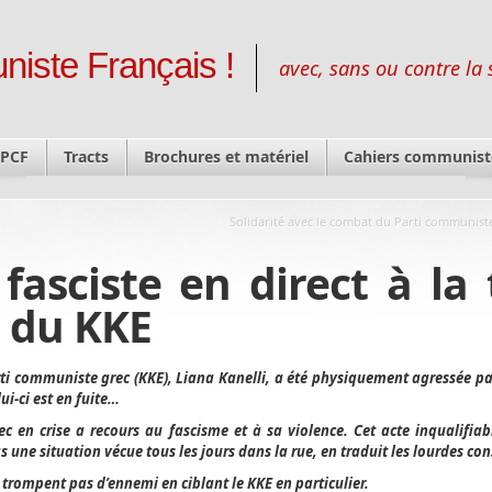
niste Français !
avec, sans ou contre la 
 PCF
Tracts
Brochures et matériel
Cahiers communist
Solidarité avec le combat du Parti communist
 fasciste en direct à la 
 du KKE
ti communiste grec (KKE), Liana Kanelli, a été physiquement agressée pa
ui-ci est en fuite…
ec en crise a recours au fascisme et à sa violence. Cet acte inqualifiab
 une situation vécue tous les jours dans la rue, en traduit les lourdes co
e trompent pas d’ennemi en ciblant le KKE en particulier.