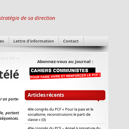
stratégie de sa direction
es
Lettre d’information
Contact
»
e grec KKE
Abonnez-vous au journal :
télé
Articles récents
r un porte-
40e congrès du PCF « Pour la paix et le
le, portant
socialisme, reconstruisons le parti de
nséquences.
classe » (0)
40e congrès du PCF – Appel à signature du