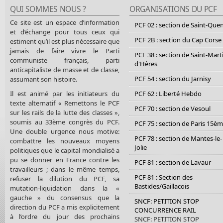
QUI SOMMES NOUS ?
ORGANISATIONS DU PCF
Ce site est un espace d’information
PCF 02 : section de Saint-Que
et d’échange pour tous ceux qui
PCF 2B : section du Cap Corse
estiment qu’il est plus nécessaire que
jamais de faire vivre le Parti
PCF 38 : section de Saint-Mart
communiste français, parti
d'Hères
anticapitaliste de masse et de classe,
PCF 54 : section du Jarnisy
assumant son histoire.
Il est animé par les initiateurs du
PCF 62 : Liberté Hebdo
texte alternatif « Remettons le PCF
PCF 70 : section de Vesoul
sur les rails de la lutte des classes »,
soumis au 33ème congrès du PCF.
PCF 75 : section de Paris 15è
Une double urgence nous motive:
PCF 78 : section de Mantes-le-
combattre les nouveaux moyens
Jolie
politiques que le capital mondialisé a
pu se donner en France contre les
PCF 81 : section de Lavaur
travailleurs ; dans le même temps,
PCF 81 : Section des
refuser la dilution du PCF, sa
Bastides/Gaillacois
mutation-liquidation dans la «
gauche » du consensus que la
SNCF: PETITION STOP
direction du PCF a mis explicitement
CONCURRENCE RAIL
à l’ordre du jour des prochains
SNCF: PETITION STOP