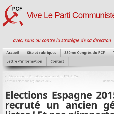
Vive Le Parti Communiste
avec, sans ou contre la stratégie de sa direction
Accueil
Site et rubriques
38ème Congrès du PCF
Lettre d’information
Contact
«
Déclaration du Conseil départemental du PCF du Tarn
après les élections régionales 2015
démocra
Elections Espagne 20
recruté un ancien gé