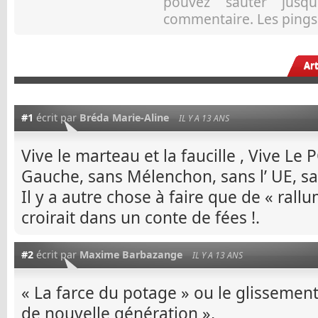
pouvez sauter jusqu
commentaire. Les pings 
Ar
#1
écrit par
Bréda Marie-Aline
IL Y A 13 ANS
Vive le marteau et la faucille , Vive Le 
Gauche, sans Mélenchon, sans l’ UE, san
Il y a autre chose à faire que de « rallu
croirait dans un conte de fées !.
#2
écrit par
Maxime Barbazange
IL Y A 13 ANS
« La farce du potage » ou le glisseme
de nouvelle génération »,