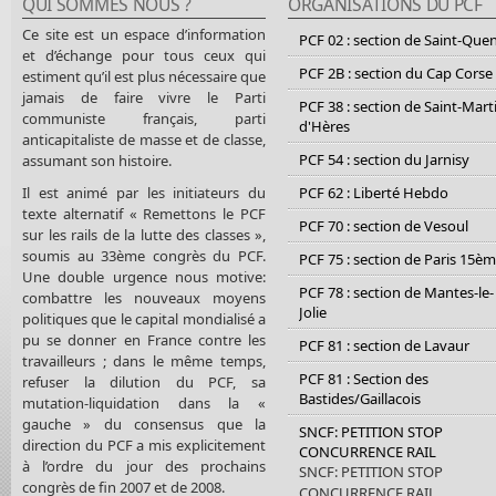
QUI SOMMES NOUS ?
ORGANISATIONS DU PCF
Ce site est un espace d’information
PCF 02 : section de Saint-Que
et d’échange pour tous ceux qui
PCF 2B : section du Cap Corse
estiment qu’il est plus nécessaire que
jamais de faire vivre le Parti
PCF 38 : section de Saint-Mart
communiste français, parti
d'Hères
anticapitaliste de masse et de classe,
PCF 54 : section du Jarnisy
assumant son histoire.
Il est animé par les initiateurs du
PCF 62 : Liberté Hebdo
texte alternatif « Remettons le PCF
PCF 70 : section de Vesoul
sur les rails de la lutte des classes »,
soumis au 33ème congrès du PCF.
PCF 75 : section de Paris 15è
Une double urgence nous motive:
PCF 78 : section de Mantes-le-
combattre les nouveaux moyens
Jolie
politiques que le capital mondialisé a
pu se donner en France contre les
PCF 81 : section de Lavaur
travailleurs ; dans le même temps,
PCF 81 : Section des
refuser la dilution du PCF, sa
Bastides/Gaillacois
mutation-liquidation dans la «
gauche » du consensus que la
SNCF: PETITION STOP
direction du PCF a mis explicitement
CONCURRENCE RAIL
à l’ordre du jour des prochains
SNCF: PETITION STOP
congrès de fin 2007 et de 2008.
CONCURRENCE RAIL