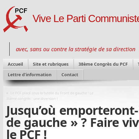
Vive Le Parti Communiste
avec, sans ou contre la stratégie de sa direction
Accueil
Site et rubriques
38ème Congrès du PCF
Lettre d’information
Contact
«
Le PCF placé sous la tutelle du Front de gauche ! Le
36ème congrès : une diversion !
Jusqu’où emporteront-i
de gauche » ? Faire viv
le PCF !