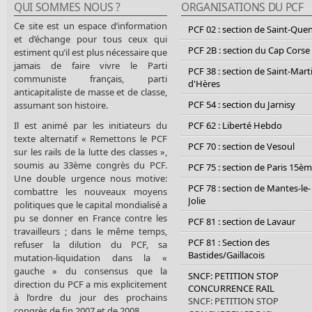
QUI SOMMES NOUS ?
ORGANISATIONS DU PCF
Ce site est un espace d’information
PCF 02 : section de Saint-Que
et d’échange pour tous ceux qui
PCF 2B : section du Cap Corse
estiment qu’il est plus nécessaire que
jamais de faire vivre le Parti
PCF 38 : section de Saint-Mart
communiste français, parti
d'Hères
anticapitaliste de masse et de classe,
PCF 54 : section du Jarnisy
assumant son histoire.
Il est animé par les initiateurs du
PCF 62 : Liberté Hebdo
texte alternatif « Remettons le PCF
PCF 70 : section de Vesoul
sur les rails de la lutte des classes »,
soumis au 33ème congrès du PCF.
PCF 75 : section de Paris 15è
Une double urgence nous motive:
PCF 78 : section de Mantes-le-
combattre les nouveaux moyens
Jolie
politiques que le capital mondialisé a
pu se donner en France contre les
PCF 81 : section de Lavaur
travailleurs ; dans le même temps,
PCF 81 : Section des
refuser la dilution du PCF, sa
Bastides/Gaillacois
mutation-liquidation dans la «
gauche » du consensus que la
SNCF: PETITION STOP
direction du PCF a mis explicitement
CONCURRENCE RAIL
à l’ordre du jour des prochains
SNCF: PETITION STOP
congrès de fin 2007 et de 2008.