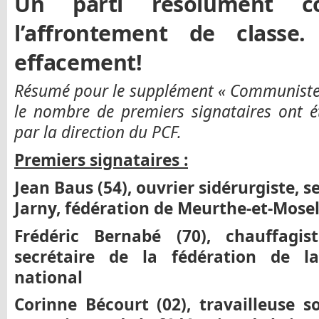
Un parti r
é
solument c
l
’
affrontement de classe
effacement!
Résumé pour le supplément « Communistes
le nombre de premiers signataires ont é
par la direction du PCF.
Premiers signataires
:
Jean Baus (54), ouvrier sidérurgiste, s
Jarny, fédération de Meurthe-et-Mosel
Fr
é
d
é
ric Bernab
é
(70), chauffagist
secrétaire de la fédération de la
national
Corinne B
é
court (02), travailleuse s