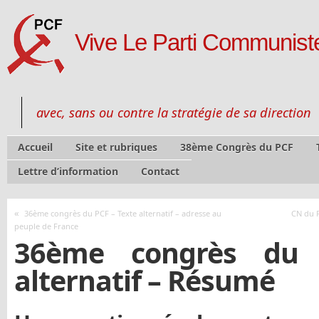
Vive Le Parti Communiste
avec, sans ou contre la stratégie de sa direction
Accueil
Site et rubriques
38ème Congrès du PCF
Lettre d’information
Contact
«
36ème congrès du PCF – Texte alternatif – adresse au
CN du P
peuple de France
36ème congrès du 
alternatif – Résumé