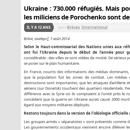
Ukraine : 730.000 réfugiés. Mais po
les miliciens de Porochenko sont des
IL Y A 12 ANS
dans
Brèves
,
International
Brève, vivelepcf, 7 août 2014
Selon le Haut-commissariat des Nations unies aux réfu
ont fui l’Ukraine depuis le début de l’année pour g
considérable : des villes se sont vidées de moitié. De sérieu
se poser sur le plan humanitaire.
En France, nourris des informations des médias dominant
que la population fuit les zones de combat. Les médias 
destructions sont importantes, que les attaques d’artillerie 
aériens (sur Donetsk) touchent des quartiers résidentiels. Peu
différence avec la Syrie où ils comptaient à l’unité près le n
concèdent que la guerre en Ukraine aurait causé 2000 morts, 
égard aux moyens militaires déployés.
Restons toujours dans la version de l’idéologie officielle
Les groupes armés « séparatistes » sont présentés comme des
Les gouvernements occidentaux viennent encore d’élever les 