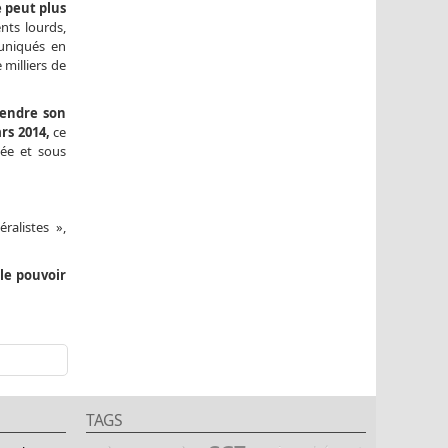
e peut plus
ts lourds,
muniqués en
milliers de
tendre son
rs 2014,
ce
lée et sous
ralistes »,
le pouvoir
TAGS