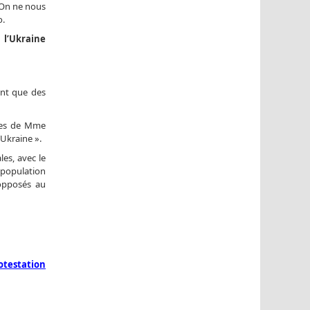
 On ne nous
o.
 l’Ukraine
ent que des
lles de Mme
’Ukraine ».
es, avec le
a population
 opposés au
otestation