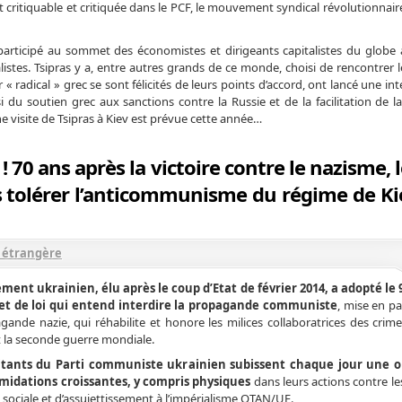
ritiquable et critiquée dans le PCF, le mouvement syndical révolutionnaire
participé au sommet des économistes et dirigeants capitalistes du globe
alistes. Tsipras y a, entre autres grands de ce monde, choisi de rencontrer 
« radical » grec se sont félicités de leurs points d’accord, ont lancé une int
si du soutien grec aux sanctions contre la Russie et de la facilitation de l
Une visite de Tsipras à Kiev est prévue cette année…
! 70 ans après la victoire contre le nazisme, 
s tolérer l’anticommunisme du régime de Ki
e étrangère
ement ukrainien, élu après le coup d’Etat de février 2014, a adopté le 9
et de loi qui entend interdire la propagande communiste
, mise en pa
gande nazie, qui réhabilite et honore les milices collaboratrices des crime
 la seconde guerre mondiale.
itants du Parti communiste ukrainien subissent chaque jour une o
imidations croissantes, y compris physiques
dans leurs actions contre le
 sociale et d’assujettissement à l’impérialisme OTAN/UE.