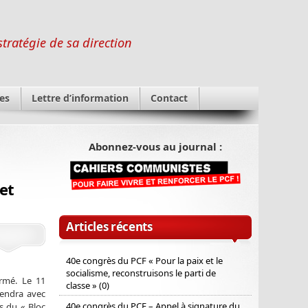
stratégie de sa direction
es
Lettre d’information
Contact
Abonnez-vous au journal :
et
Articles récents
40e congrès du PCF « Pour la paix et le
socialisme, reconstruisons le parti de
irmé. Le 11
classe » (0)
iendra avec
40e congrès du PCF – Appel à signature du
s du « Bloc