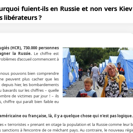
urquoi fuient-ils en Russie et non vers Kiev 
 libérateurs ?
giés (HCR), 730.000 personnes
agner la Russie.
Le chiffre est
x problèmes d’accueil commencent à
s, nous pouvons bien comprendre
ne peuvent plus cacher que les
et depuis hier, les bombardements
 bavards sur les chiffres – quelle
ombre de victimes par jour ! – ils
chiffre qui paraît bien faible eu
 américaine ou française, là, il y a quelque chose qui n’est pas logique.
 « terroristes » prenant en otage la population et la Russie comme leur ba
sanctions à l’encontre de ce méchant pays. Au contraire, le nouveau régi