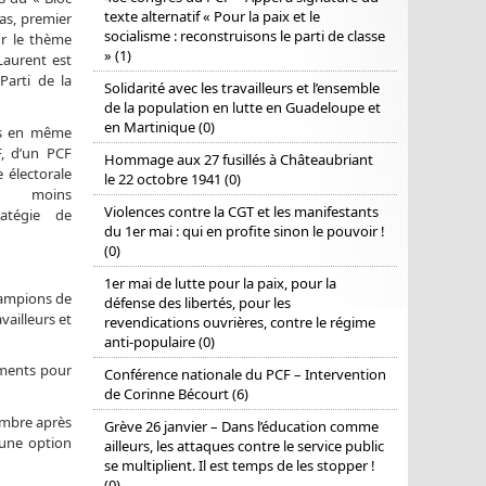
texte alternatif « Pour la paix et le
ras, premier
socialisme : reconstruisons le parti de classe
ur le thème
» (1)
Laurent est
arti de la
Solidarité avec les travailleurs et l’ensemble
de la population en lutte en Guadeloupe et
en Martinique (0)
ns en même
F, d’un PCF
Hommage aux 27 fusillés à Châteaubriant
 électorale
le 22 octobre 1941 (0)
u moins
Violences contre la CGT et les manifestants
atégie de
du 1er mai : qui en profite sinon le pouvoir !
(0)
1er mai de lutte pour la paix, pour la
champions de
défense des libertés, pour les
vailleurs et
revendications ouvrières, contre le régime
anti-populaire (0)
éments pour
Conférence nationale du PCF – Intervention
de Corinne Bécourt (6)
embre après
Grève 26 janvier – Dans l’éducation comme
’une option
ailleurs, les attaques contre le service public
se multiplient. Il est temps de les stopper !
(0)