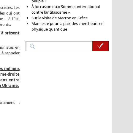
peuple ?
À l’occasion du « Sommet international
cistes. Les
contre l’antifascisme »
les qui ont
Sur la visite de Macron en Grèce
 – à l’Est,
Manifeste pour la paix des chercheurs en
érents.
physique quantique
u’à présent
munistes en
 à rappeler
es millions
ême-droite
iens entre
n Ukraine.
ainiens :