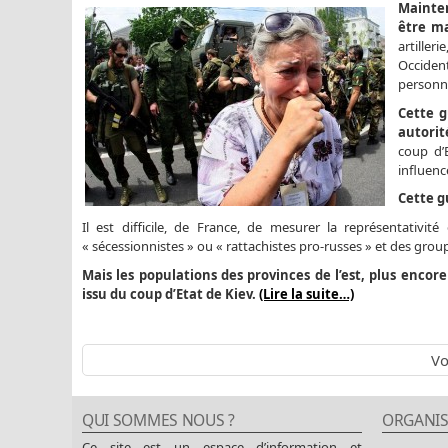
Mainten
être ma
artiller
Occident
personne
Cette g
autorit
coup d’E
influenc
Cette g
Il est difficile, de France, de mesurer la représentativité
« sécessionnistes » ou « rattachistes pro-russes » et des group
Mais les populations des provinces de l’est, plus encor
issu du coup d’Etat de Kiev.
(Lire la suite…)
Vo
QUI SOMMES NOUS ?
ORGANIS
Ce site est un espace d’information et