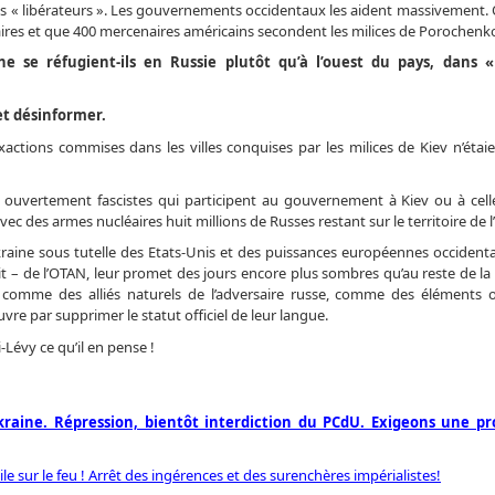
s « libérateurs ». Les gouvernements occidentaux les aident massivement.
taires et que 400 mercenaires américains secondent les milices de Porochenk
ne se réfugient-ils en Russie plutôt qu’à l’ouest du pays, dans «
et désinformer.
exactions commises dans les villes conquises par les milices de Kiev n’étai
tis ouvertement fascistes qui participent au gouvernement à Kiev ou à ce
ec des armes nucléaires huit millions de Russes restant sur le territoire de l
kraine sous tutelle des Etats-Unis et des puissances européennes occidental
 fait – de l’OTAN, leur promet des jours encore plus sombres qu’au reste de l
és comme des alliés naturels de l’adversaire russe, comme des éléments
 par supprimer le statut officiel de leur langue.
Lévy ce qu’il en pense !
raine. Répression, bientôt interdiction du PCdU. Exigeons une pr
ile sur le feu ! Arrêt des ingérences et des surenchères impérialistes!