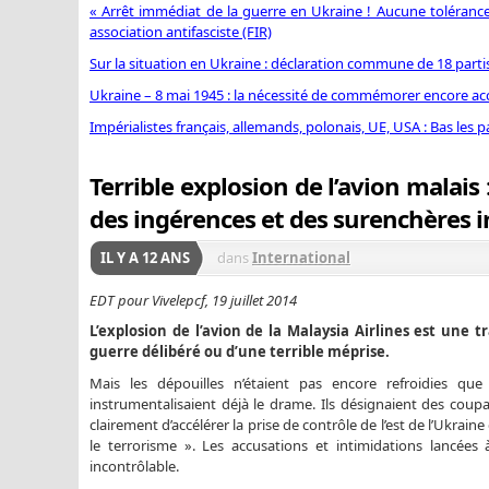
« Arrêt immédiat de la guerre en Ukraine ! Aucune tolérance 
association antifasciste (FIR)
Sur la situation en Ukraine : déclaration commune de 18 part
Ukraine – 8 mai 1945 : la nécessité de commémorer encore ac
Impérialistes français, allemands, polonais, UE, USA : Bas les p
Terrible explosion de l’avion malais :
des ingérences et des surenchères i
IL Y A 12 ANS
dans
International
EDT pour Vivelepcf, 19 juillet 2014
L’explosion de l’avion de la Malaysia Airlines est une t
guerre délibéré ou d’une terrible méprise.
Mais les dépouilles n’étaient pas encore refroidies qu
instrumentalisaient déjà le drame. Ils désignaient des coupa
clairement d’accélérer la prise de contrôle de l’est de l’Ukrai
le terrorisme ». Les accusations et intimidations lancées 
incontrôlable.