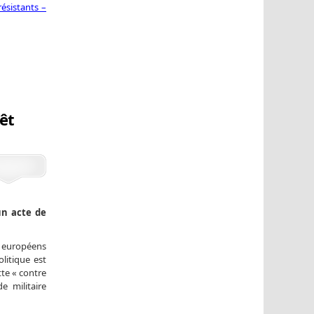
ésistants –
rêt
’un acte de
 européens
litique est
tte « contre
e militaire