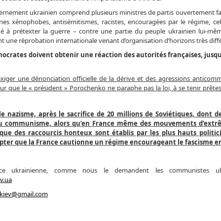
rnement ukrainien comprend plusieurs ministres de partis ouvertement fas
es xénophobes, antisémitismes, racistes, encouragées par le régime, cel
é à prétexter la guerre – contre une partie du peuple ukrainien lui-même
t une réprobation internationale venant d’organisation d’horizons très diff
mocrates doivent obtenir une réaction des autorités françaises, jusq
ger une dénonciation officielle de la dérive et des agressions anticom
ur que le « président » Porochenko ne paraphe pas la loi, à se tenir prêtes
le nazisme, après le sacrifice de 20 millions de Soviétiques, dont d
t du communisme, alors qu’en France même des mouvements d’extr
 que des raccourcis honteux sont établis par les plus hauts politic
pter que la France cautionne un régime encourageant le fascisme e
ence ukrainienne, comme nous le demandent les communistes ukr
v.ua
.kiev@gmail.com