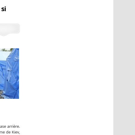
si
se arrière.
me de Kiev,