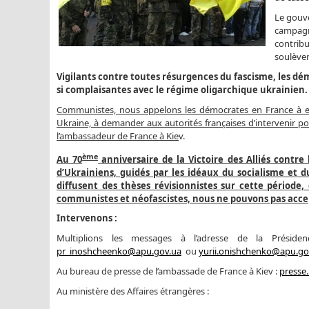
Le gouve
campagn
contribu
soulèven
Vigilants contre toutes résurgences du fascisme, les dé
si complaisantes avec le régime oligarchique ukrainien.
Communistes, nous appelons les démocrates en France à exi
Ukraine, à demander aux autorités françaises d’intervenir po
l’ambassadeur de France à Kie
v.
ème
Au 70
anniversaire de la Victoire des Alliés contre 
d’Ukrainiens, guidés par les idéaux du socialisme e
diffusent des thèses révisionnistes sur cette période,
communistes et néofascistes, nous ne pouvons pas acce
Intervenons :
Multiplions les messages à l’adresse de la Présid
pr_inoshcheenko@apu.gov.ua
ou
yurii.onishchenko@apu.go
Au bureau de presse de l’ambassade de France à Kiev :
presse
Au ministère des Affaires étrangères :