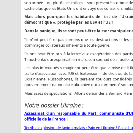
son armée – ou plutôt ses milices – sont présentés comme de
cache plus que les Etats-Unis ont envoyé des conseillers mili
Mais alors pourquoi les habitants de l’est de l’Ukrai
démocratique », protégée par les USA et l’UE ?
Dans la panique, ils se sont peut-être laisser manipuler 
Ils n’ont peut-être pas compris que les destructions et les 
dommages collatéraux inhérents à toute guerre.
Ils ont peut-être pris à la lettre aux exagérations des par
Timochenko qui exprimait, en mars, son souhait de « fusiller av
Les plus intoxiqués s’imaginent peut-être que la mise de l’U
traité d’association avec l’UE et l’extension – de droit ou de
ukrainienne. Russophones, ils seraient toujours considér
gouvernement nationaliste ukrainien qui a commencé son œuvre
Mais assez de spéculations ! Allons demander à Bernard Henri-
Notre dossier Ukraine :
Assassinat d’un responsable du Parti communiste d’Uk
officielle de la France !
Terrible explosion de l’avion malais : Paix en Ukraine ! Pas d’hu