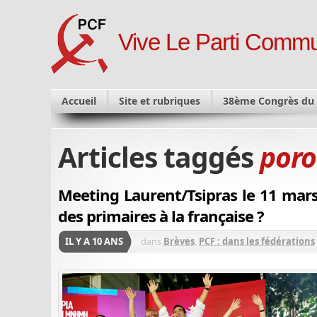
Vive Le Parti Commu
Accueil
Site et rubriques
38ème Congrès du
Articles taggés
por
Meeting Laurent/Tsipras le 11 mars:
des primaires à la française ?
IL Y A 10 ANS
dans
Brèves
,
PCF : dans les fédérations