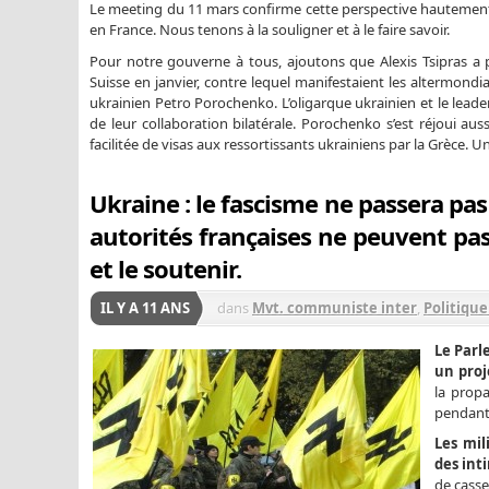
Le meeting du 11 mars confirme cette perspective hautement c
en France. Nous tenons à la souligner et à le faire savoir.
Pour notre gouverne à tous, ajoutons que Alexis Tsipras a 
Suisse en janvier, contre lequel manifestaient les altermondi
ukrainien Petro Porochenko. L’oligarque ukrainien et le leader 
de leur collaboration bilatérale. Porochenko s’est réjoui aus
facilitée de visas aux ressortissants ukrainiens par la Grèce. 
Ukraine : le fascisme ne passera pas 
autorités françaises ne peuvent pa
et le soutenir.
IL Y A 11 ANS
dans
Mvt. communiste inter
,
Politiqu
Le Parl
un proj
la propa
pendant
Les mil
des int
de casse