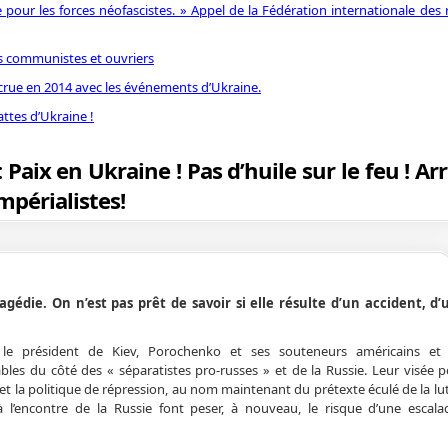
pour les forces néofascistes. » Appel de la Fédération internationale des r
is communistes et ouvriers
crue en 2014 avec les événements d’Ukraine.
attes d’Ukraine !
 Paix en Ukraine ! Pas d’huile sur le feu ! Ar
mpérialistes!
ragédie. On n’est pas prêt de savoir si elle résulte d’un accident, d
e le président de Kiev, Porochenko et ses souteneurs américains et
bles du côté des « séparatistes pro-russes » et de la Russie. Leur visée po
ne et la politique de répression, au nom maintenant du prétexte éculé de la lu
à l’encontre de la Russie font peser, à nouveau, le risque d’une escalad