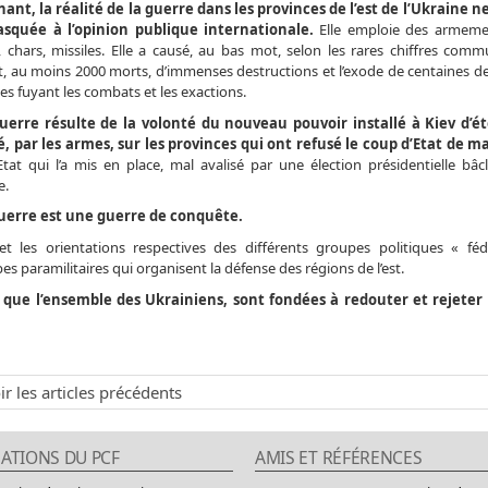
ant, la réalité de la guerre dans les provinces de l’est de l’Ukraine n
squée à l’opinion publique internationale.
Elle emploie des armemen
ie, chars, missiles. Elle a causé, au bas mot, selon les rares chiffres com
, au moins 2000 morts, d’immenses destructions et l’exode de centaines de 
s fuyant les combats et les exactions.
uerre résulte de la volonté du nouveau pouvoir installé à Kiev d’é
é, par les armes, sur les provinces qui ont refusé le coup d’Etat de ma
tat qui l’a mis en place, mal avalisé par une élection présidentielle bâc
e.
uerre est une guerre de conquête.
 et les orientations respectives des différents groupes politiques « fédé
es paramilitaires qui organisent la défense des régions de l’est.
e que l’ensemble des Ukrainiens, sont fondées à redouter et rejeter 
ir les articles précédents
ATIONS DU PCF
AMIS ET RÉFÉRENCES