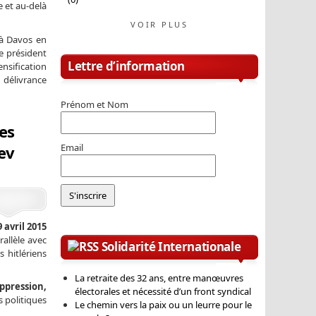
 et au-delà
VOIR PLUS
 à Davos en
le président
Lettre d’information
ensification
a délivrance
Prénom et Nom
les
Email
ev
 avril 2015
rallèle avec
Solidarité Internationale
s hitlériens
La retraite des 32 ans, entre manœuvres
ppression,
électorales et nécessité d’un front syndical
s politiques
Le chemin vers la paix ou un leurre pour le