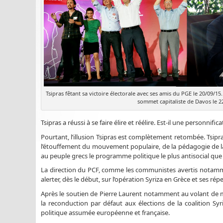
Tsipras fêtant sa victoire électorale avec ses amis du PGE le 20/09/1
sommet capitaliste de Davos le 2
Tsipras a réussi à se faire élire et réélire. Est-il une personnifi
Pourtant, l’illusion Tsipras est complètement retombée. Tsipras
l’étouffement du mouvement populaire, de la pédagogie de la rés
au peuple grecs le programme politique le plus antisocial que
La direction du PCF, comme les communistes avertis notamm
alerter, dès le début, sur l’opération Syriza en Grèce et ses r
Après le soutien de Pierre Laurent notamment au volant de 
la reconduction par défaut aux élections de la coalition Syr
politique assumée européenne et française.