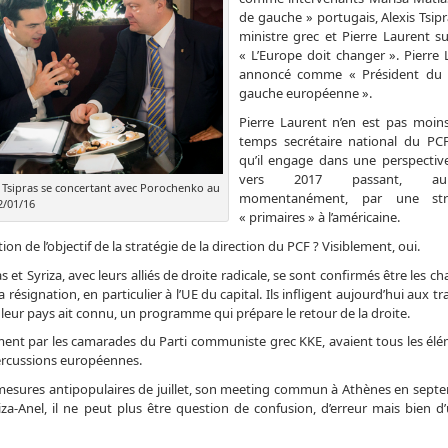
de gauche » portugais, Alexis Tsip
ministre grec et Pierre Laurent s
« L’Europe doit changer ». Pierre 
annoncé comme « Président du P
gauche européenne ».
Pierre Laurent n’en est pas moi
temps secrétaire national du PC
qu’il engage dans une perspective
vers 2017 passant, a
5. Tsipras se concertant avec Porochenko au
momentanément, par une str
2/01/16
« primaires » à l’américaine.
cation de l’objectif de la stratégie de la direction du PCF ? Visiblement, oui.
 et Syriza, avec leurs alliés de droite radicale, se sont confirmés être les 
ignation, en particulier à l’UE du capital. Ils infligent aujourd’hui aux tra
 leur pays ait connu, un programme qui prépare le retour de la droite.
ent par les camarades du Parti communiste grec KKE, avaient tous les él
épercussions européennes.
mesures antipopulaires de juillet, son meeting commun à Athènes en sept
iza-Anel, il ne peut plus être question de confusion, d’erreur mais bien d