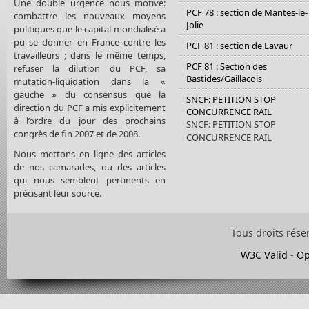
Une double urgence nous motive:
PCF 78 : section de Mantes-le-
combattre les nouveaux moyens
Jolie
politiques que le capital mondialisé a
pu se donner en France contre les
PCF 81 : section de Lavaur
travailleurs ; dans le même temps,
PCF 81 : Section des
refuser la dilution du PCF, sa
Bastides/Gaillacois
mutation-liquidation dans la «
gauche » du consensus que la
SNCF: PETITION STOP
direction du PCF a mis explicitement
CONCURRENCE RAIL
à l’ordre du jour des prochains
SNCF: PETITION STOP
congrès de fin 2007 et de 2008.
CONCURRENCE RAIL
Nous mettons en ligne des articles
de nos camarades, ou des articles
qui nous semblent pertinents en
précisant leur source.
Tous droits rése
W3C Valid
-
Op