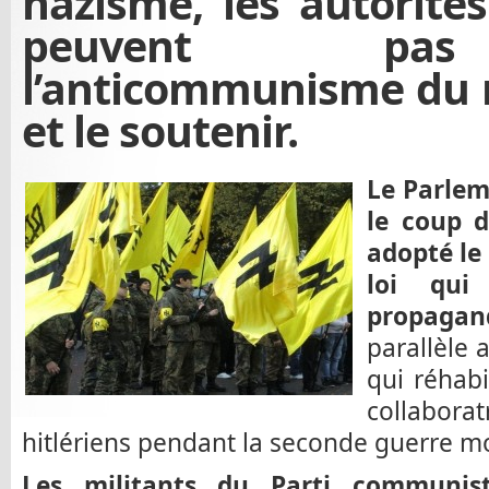
nazisme, les autorités
peuvent pas
l’anticommunisme du 
et le soutenir.
Le Parlem
le coup d
adopté le 
loi qui
propagan
parallèle 
qui réhabi
collabo
hitlériens pendant la seconde guerre m
Les militants du Parti communist