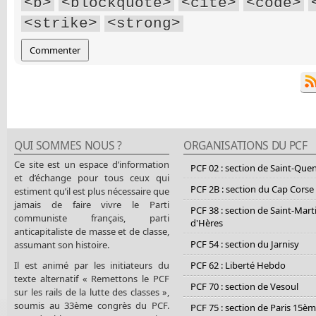
<b>
<blockquote>
<cite>
<code>
<strike>
<strong>
QUI SOMMES NOUS ?
ORGANISATIONS DU PCF
Ce site est un espace d’information
PCF 02 : section de Saint-Que
et d’échange pour tous ceux qui
PCF 2B : section du Cap Corse
estiment qu’il est plus nécessaire que
jamais de faire vivre le Parti
PCF 38 : section de Saint-Mart
communiste français, parti
d'Hères
anticapitaliste de masse et de classe,
PCF 54 : section du Jarnisy
assumant son histoire.
Il est animé par les initiateurs du
PCF 62 : Liberté Hebdo
texte alternatif « Remettons le PCF
PCF 70 : section de Vesoul
sur les rails de la lutte des classes »,
soumis au 33ème congrès du PCF.
PCF 75 : section de Paris 15è