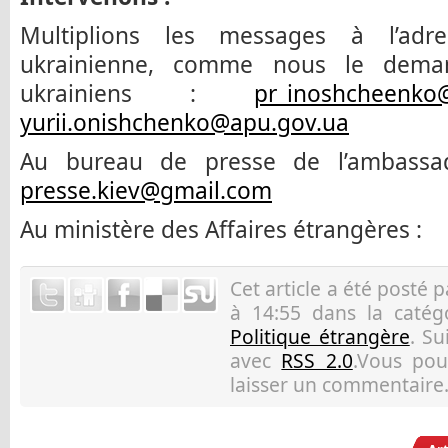
Multiplions les messages à l’adr
ukrainienne, comme nous le dema
ukrainiens :
pr_inoshcheenko
yurii.onishchenko@apu.gov.ua
Au bureau de presse de l’ambassa
presse.kiev@gmail.com
Au ministère des Affaires étrangères :
Cet article a été posté 
à 14:55 dans la caté
Politique étrangère
. Su
avec
RSS 2.0
.Vous pou
laisser un commentaire.