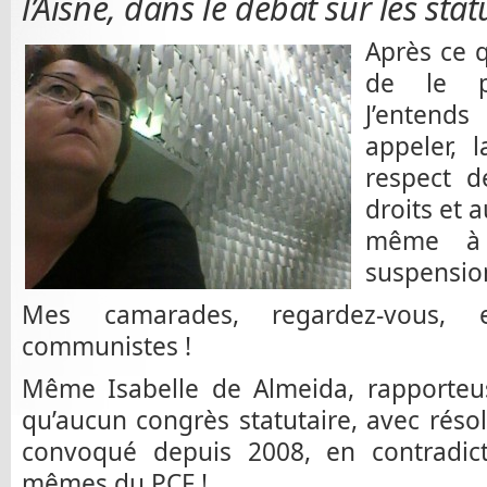
l’Aisne, dans le débat sur les stat
Après ce q
de le p
J’entends 
appeler, 
respect d
droits et 
même à 
suspensio
Mes camarades, regardez-vous,
communistes !
Même Isabelle de Almeida, rapporteus
qu’aucun congrès statutaire, avec réso
convoqué depuis 2008, en contradic
mêmes du PCF !