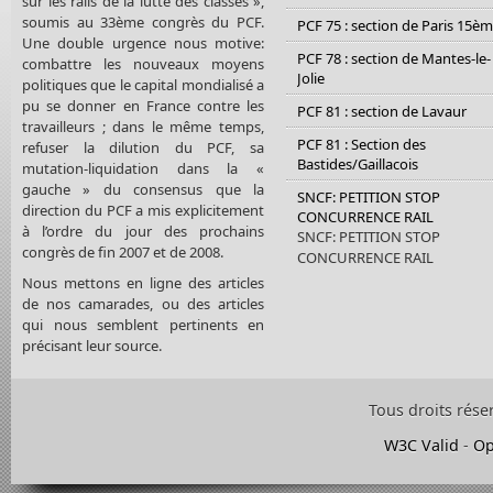
sur les rails de la lutte des classes »,
soumis au 33ème congrès du PCF.
PCF 75 : section de Paris 15è
Une double urgence nous motive:
PCF 78 : section de Mantes-le-
combattre les nouveaux moyens
Jolie
politiques que le capital mondialisé a
pu se donner en France contre les
PCF 81 : section de Lavaur
travailleurs ; dans le même temps,
PCF 81 : Section des
refuser la dilution du PCF, sa
Bastides/Gaillacois
mutation-liquidation dans la «
gauche » du consensus que la
SNCF: PETITION STOP
direction du PCF a mis explicitement
CONCURRENCE RAIL
à l’ordre du jour des prochains
SNCF: PETITION STOP
congrès de fin 2007 et de 2008.
CONCURRENCE RAIL
Nous mettons en ligne des articles
de nos camarades, ou des articles
qui nous semblent pertinents en
précisant leur source.
Tous droits rése
W3C Valid
-
Op