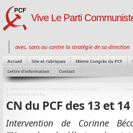
Vive Le Parti Communiste
avec, sans ou contre la stratégie de sa direction
Accueil
Site et rubriques
38ème Congrès du PCF
Lettre d’information
Contact
«
36ème congrès du PCF – Contribution des communistes
Il y 
du Collectif PCF RATP Bus
CN du PCF des 13 et 14
Intervention de Corinne Béco