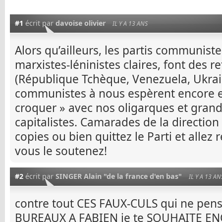
#1
écrit par
davoise olivier
IL Y A 13 ANS
Alors qu’ailleurs, les partis communist
marxistes-léninistes claires, font des 
(République Tchèque, Venezuela, Ukrain
communistes à nous espèrent encore e
croquer » avec nos oligarques et gran
capitalistes. Camarades de la directio
copies ou bien quittez le Parti et allez 
vous le soutenez!
#2
écrit par
SINGER Alain "de la france d'en bas"
IL Y A 13 AN
contre tout CES FAUX-CULS qui ne pens
BUREAUX A FABIEN je te SOUHAITE 