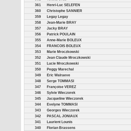
361
Henri-Luc SELEFEN
360
Christophe SANNIER
359
Legay Legay
358
Jean-Marie BRAY
357
Jacky BRAY
356
Patrick POULAIN
355
Anne-Marie BOLEUX
354
FRANCOIS BOLEUX
353
Marie Mroczkowski
352
Jean Claude Mroczkowski
351
Lucie Mroczkowski
350
Peggy Marechal
349
Eric Walraeve
348
Serge TOMMASI
347
Françoise VEREZ
346
Sylvie Wieczorek
345
Jacqueline Wieczorek
344
Evelyne TOMMASI
343
Georges Wieczorek
342
PASCAL JONIAUX
341
Laurient Lounis
340
Florian Brassens