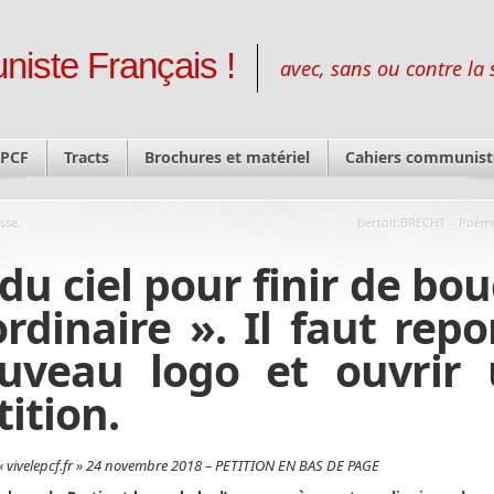
niste Français !
avec, sans ou contre la 
 PCF
Tracts
Brochures et matériel
Cahiers communist
sse,
Bertolt BRECHT – Poèm
du ciel pour finir de bou
rdinaire ». Il faut repo
ouveau logo et ouvrir
tition.
 vivelepcf.fr » 24 novembre 2018 – PETITION EN BAS DE PAGE