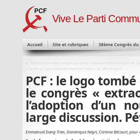
Vive Le Parti Commu
Accueil
Site et rubriques
38ème Congrès du
«
Interventions des porteurs du texte « Reconstruisons le parti de cla
priorité au rassemblement dans les luttes » au 38e congrès
PCF : le logo tombé 
le congrès « extrao
l’adoption d’un n
large discussion. Pé
Emmanuel Dang Tran, Dominique Negri, Corinne Bécourt, pour «