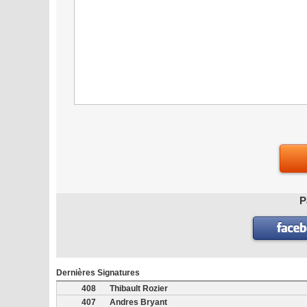
P
Dernières Signatures
408
Thibault Rozier
407
Andres Bryant