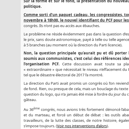
Sur la forme et sur le fond, la présentation du nouvea
politique.
Comme sorti d’un paquet cadeau, les congressistes, t
novembre à 18h00, le nouvel identifiant du PCF pour les
congrès. Ils n’ont pas eu accès aux ébauches.
Le problème ne réside évidemment pas dans la question d’es
le prix, sans doute astronomique, payé à telle ou telle agenc
à 5 branches (au moment où la direction du Parti licencie).
Non, la question principale qu’aurait pu et dû porter l
soumis aux communistes, c’est celui des références ident
l’organisation PCF.
Cette discussion avait toute sa pla
« extraordinaire » que nécessitait le niveau n’effacement du 
tel que le désastre électoral de 2017 l’a montré.
La direction du Parti avait promis un congrès où l’on reviend
de fond. Rien, ou presque de cela, mais un bouclage du texte 
question du logo, qui n’a jamais été mise à l’ordre du jour du co
gâteau.
ème
Au 36
congrès, nous avions très fortement dénoncé l’aban
et du marteau, et forcé un début de débat : les outils aba
travailleurs, de la lutte des classes, de notre histoire, é
s’impose toujours. (
Voir nos interventions d’alors
).