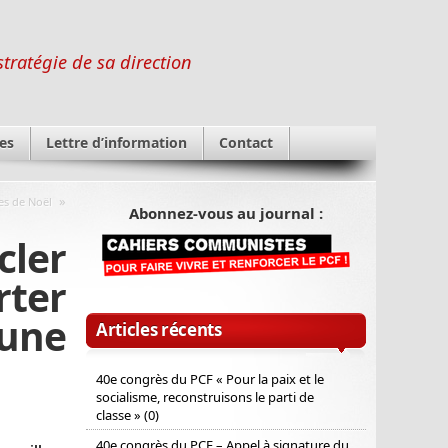
stratégie de sa direction
es
Lettre d’information
Contact
»
es de Noël
Abonnez-vous au journal :
cler
rter
 une
Articles récents
40e congrès du PCF « Pour la paix et le
socialisme, reconstruisons le parti de
classe » (0)
40e congrès du PCF – Appel à signature du