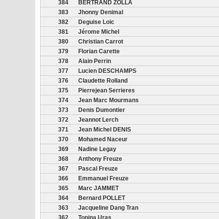
384
BERTRAND ZOLLA
383
Jhonny Denimal
382
Deguise Loic
381
Jérome Michel
380
Christian Carrot
379
Florian Carette
378
Alain Perrin
377
Lucien DESCHAMPS
376
Claudette Rolland
375
Pierrejean Serrieres
374
Jean Marc Mourmans
373
Denis Dumontier
372
Jeannot Lerch
371
Jean Michel DENIS
370
Mohamed Naceur
369
Nadine Legay
368
Anthony Freuze
367
Pascal Freuze
366
Emmanuel Freuze
365
Marc JAMMET
364
Bernard POLLET
363
Jacqueline Dang Tran
362
Tonina Uras