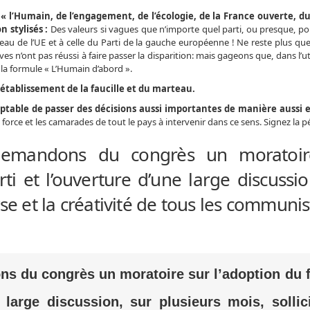
« l’Humain, de l’engagement, de l’écologie, de la France ouverte, du
 stylisés :
Des valeurs si vagues que n’importe quel parti, ou presque, pou
rapeau de l’UE et à celle du Parti de la gauche européenne ! Ne reste plus q
ves n’ont pas réussi à faire passer la disparition: mais gageons que, dans l’ut
ar la formule « L’Humain d’abord ».
établissement de la faucille et du marteau.
eptable de passer des décisions aussi importantes de manière aussi e
force et les camarades de tout le pays à intervenir dans ce sens. Signez la pé
demandons du congrès un moratoir
ti et l’ouverture d’une large discussio
yse et la créativité de tous les communis
s du congrès un moratoire sur l’adoption du f
 large discussion, sur plusieurs mois, sollic