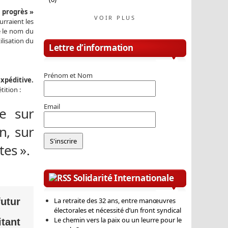
 progrès »
VOIR PLUS
rraient les
ue le nom du
ilisation du
Lettre d’information
Prénom et Nom
xpéditive.
tition :
Email
e sur
n, sur
tes ».
Solidarité Internationale
La retraite des 32 ans, entre manœuvres
utur
électorales et nécessité d’un front syndical
Le chemin vers la paix ou un leurre pour le
itant