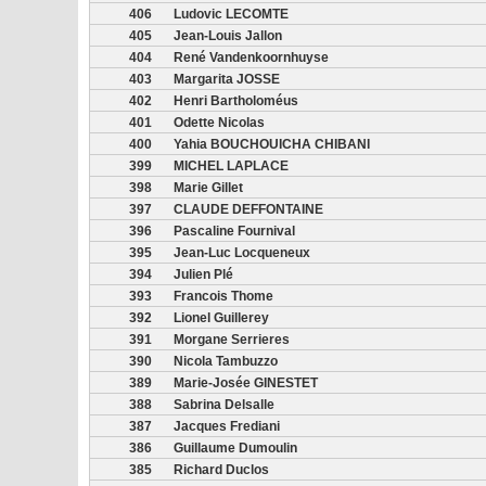
406
Ludovic LECOMTE
405
Jean-Louis Jallon
404
René Vandenkoornhuyse
403
Margarita JOSSE
402
Henri Bartholoméus
401
Odette Nicolas
400
Yahia BOUCHOUICHA CHIBANI
399
MICHEL LAPLACE
398
Marie Gillet
397
CLAUDE DEFFONTAINE
396
Pascaline Fournival
395
Jean-Luc Locqueneux
394
Julien Plé
393
Francois Thome
392
Lionel Guillerey
391
Morgane Serrieres
390
Nicola Tambuzzo
389
Marie-Josée GINESTET
388
Sabrina Delsalle
387
Jacques Frediani
386
Guillaume Dumoulin
385
Richard Duclos