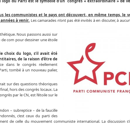
u logo du Parti est le symbole d’un congrès « extraordinaire » de ve
ous les communistes et le pays ont découvert, en même temps, le v
 années à venir.
Les camarades n’ont pas été invités à en discuter, à aucu
thétique. Nous passons aussi sur
e de com pour dessiner une étoile
e choix du logo, s’il avait été
itaires, de la raison d’être de
ce dans le congrès réellement
Parti, tombé à un nouveau palier,
rait sur des questions théoriques
final, hors des congrès locaux. La
ngrès par le CN, est l’étoile sur le
don – subreptice – de la faucille
ndonnés, c’est ceux du parti des
galement de celle du mouvement communiste international. La discussion s’