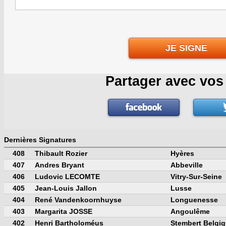
JE SIGNE
Partager avec vos
Dernières Signatures
408
Thibault Rozier
Hyères
407
Andres Bryant
Abbeville
406
Ludovic LECOMTE
Vitry-Sur-Seine
405
Jean-Louis Jallon
Lusse
404
René Vandenkoornhuyse
Longuenesse
403
Margarita JOSSE
Angoulême
402
Henri Bartholoméus
Stembert Belgi