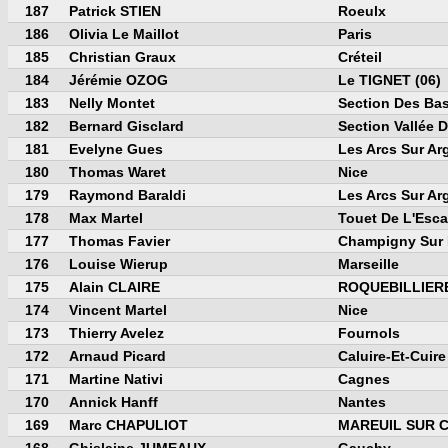
187
Patrick STIEN
Roeulx
186
Olivia Le Maillot
Paris
185
Christian Graux
Créteil
184
Jérémie OZOG
Le TIGNET (06)
183
Nelly Montet
Section Des Ba
182
Bernard Gisclard
Section Vallée 
181
Evelyne Gues
Les Arcs Sur Ar
180
Thomas Waret
Nice
179
Raymond Baraldi
Les Arcs Sur Ar
178
Max Martel
Touet De L'Esc
177
Thomas Favier
Champigny Sur
176
Louise Wierup
Marseille
175
Alain CLAIRE
ROQUEBILLIERE
174
Vincent Martel
Nice
173
Thierry Avelez
Fournols
172
Arnaud Picard
Caluire-Et-Cuire
171
Martine Nativi
Cagnes
170
Annick Hanff
Nantes
169
Marc CHAPULIOT
MAREUIL SUR 