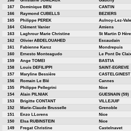
168
Ghislaine JUMEAUX
Gauchy
167
Dominique BEN
CANTIN
166
Raymond CUBELLS
BEZIERS
165
Philippe PEREK
Aulnoy-Lez-Val
164
Clément Vanier
Amiens
163
Laghrour Marie Christine
St Martin D Hèr
162
Olivier ABDELOUAHED
Escaudain
161
Fabienne Karcz
Mondrepuis
160
Ernesto Monteagudo
Le Pont De Clai
159
Ange TOMEI
BASTIA
158
Louis DEFILIPPI
SAINT-EGREVE
157
Maryline Bessière
CASTELGINEST
156
Romain Le Blé
Cannes
155
Philippe Pellegrini
Nice
154
Alain PILNIAK
GUESNAIN (59)
153
Brigitte CONTANT
VILLEJUIF
152
Marie-Claude Brusselle
Grenoble
151
Enzo LLorens
Nice
150
Elsa RUBINSTEIN
Nice
149
Fregat Christine
Castelnavet