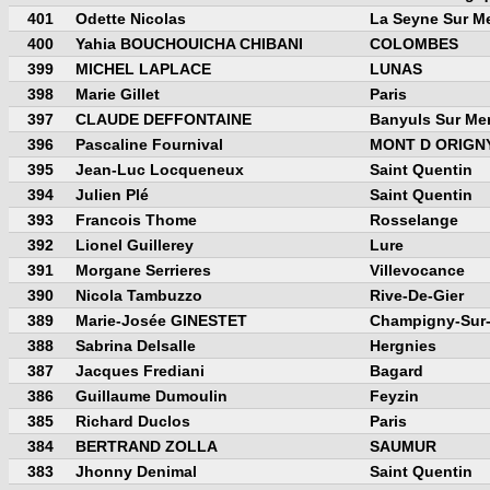
401
Odette Nicolas
La Seyne Sur M
400
Yahia BOUCHOUICHA CHIBANI
COLOMBES
399
MICHEL LAPLACE
LUNAS
398
Marie Gillet
Paris
397
CLAUDE DEFFONTAINE
Banyuls Sur Me
396
Pascaline Fournival
MONT D ORIGN
395
Jean-Luc Locqueneux
Saint Quentin
394
Julien Plé
Saint Quentin
393
Francois Thome
Rosselange
392
Lionel Guillerey
Lure
391
Morgane Serrieres
Villevocance
390
Nicola Tambuzzo
Rive-De-Gier
389
Marie-Josée GINESTET
Champigny-Sur
388
Sabrina Delsalle
Hergnies
387
Jacques Frediani
Bagard
386
Guillaume Dumoulin
Feyzin
385
Richard Duclos
Paris
384
BERTRAND ZOLLA
SAUMUR
383
Jhonny Denimal
Saint Quentin