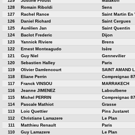
129
Justine Proust
Malakoff
128
Romain Riboldi
Sens
127
Rachel Rance
Saint Martin En
126
Daniel Richard
Saint Cergues
125
Aurélien Jan
Saint Quentin
124
Baclot Frederic
Dijon
123
Yannick Riviere
Brens
122
Ernest Monteagudo
Isère
121
Guy Niel
Gennevilier
120
Sebastien Halley
Paris
119
Olivier Damlencourt
SAINT AMAND 
118
Eliane Perrin
Compreignac 8
117
Franck VINSOU
MARRAKECH
116
Jeanne JIMENEZ
Laboulbene
115
Michel PERRIN
Compreignac 8
114
Pascale Mathiot
Grasse
113
Loic Quettier
Pins Justaret
112
Christiane Lamazere
Le Plan
111
Matthieu Renault
Paris
110
Guy Lamazere
Le Plan