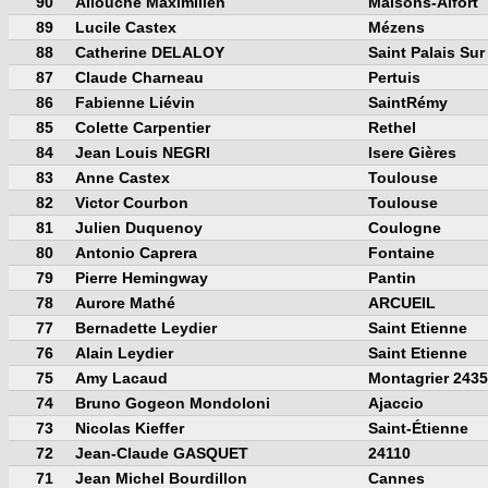
90
Allouche Maximilien
Maisons-Alfort
89
Lucile Castex
Mézens
88
Catherine DELALOY
Saint Palais Sur
87
Claude Charneau
Pertuis
86
Fabienne Liévin
SaintRémy
85
Colette Carpentier
Rethel
84
Jean Louis NEGRI
Isere Gières
83
Anne Castex
Toulouse
82
Victor Courbon
Toulouse
81
Julien Duquenoy
Coulogne
80
Antonio Caprera
Fontaine
79
Pierre Hemingway
Pantin
78
Aurore Mathé
ARCUEIL
77
Bernadette Leydier
Saint Etienne
76
Alain Leydier
Saint Etienne
75
Amy Lacaud
Montagrier 243
74
Bruno Gogeon Mondoloni
Ajaccio
73
Nicolas Kieffer
Saint-Étienne
72
Jean-Claude GASQUET
24110
71
Jean Michel Bourdillon
Cannes