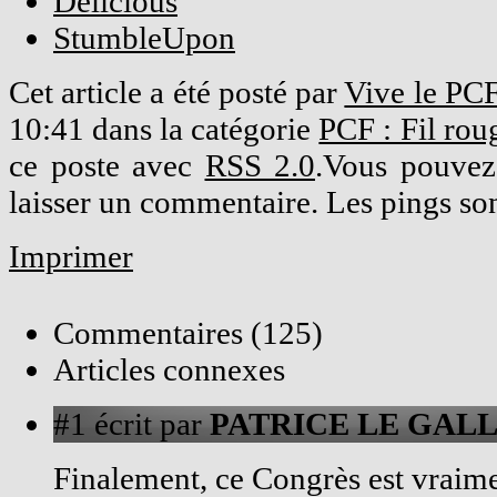
Delicious
StumbleUpon
Cet article a été posté par
Vive le PC
10:41 dans la catégorie
PCF : Fil rou
ce poste avec
RSS 2.0
.Vous pouvez 
laisser un commentaire. Les pings son
Imprimer
Commentaires (125)
Articles connexes
#1
écrit par
PATRICE LE GALL
Finalement, ce Congrès est vraime