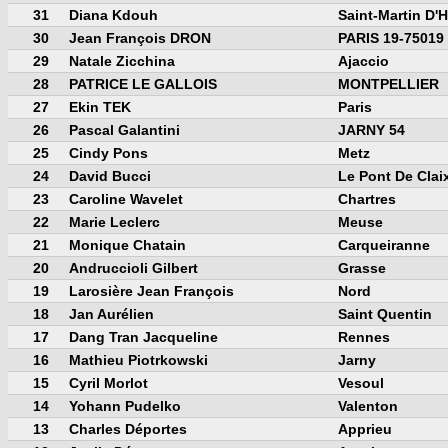
31
Diana Kdouh
Saint-Martin D'
30
Jean François DRON
PARIS 19-75019
29
Natale Zicchina
Ajaccio
28
PATRICE LE GALLOIS
MONTPELLIER
27
Ekin TEK
Paris
26
Pascal Galantini
JARNY 54
25
Cindy Pons
Metz
24
David Bucci
Le Pont De Clai
23
Caroline Wavelet
Chartres
22
Marie Leclerc
Meuse
21
Monique Chatain
Carqueiranne
20
Andruccioli Gilbert
Grasse
19
Larosière Jean François
Nord
18
Jan Aurélien
Saint Quentin
17
Dang Tran Jacqueline
Rennes
16
Mathieu Piotrkowski
Jarny
15
Cyril Morlot
Vesoul
14
Yohann Pudelko
Valenton
13
Charles Déportes
Apprieu