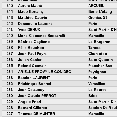
245
Aurore Mathé
ARCUEIL
244
Mado Bonamy
Berre L'étang
243
Matthieu Cauvin
Orchies 59
242
Desmoulin Laurent
Paris
241
Yves DENUX
Saint Martin D'
240
Marie-Clemence Baccarelli
Marseille
239
Béatrice Gagliano
Le Brugeron
238
Félix Bouchon
Tarnos
237
Jean-Paul Peyre
Charenton
236
Julien Casier
Saint Quentin
235
Roland Germain
Plancher-Bas
234
ARIELLE PROVY LE GONIDEC
Peyrignac
233
Bastien LAURENT
Paris
232
Frédérique Bonnel
Versailles
231
Jean Delaunay
Le Rouret
230
Jean Claude PERROT
Briec
229
Angelo Prizzi
Saint Martin D’
228
Bernard Gilleron
Section De Rou
227
Thomas DE MUNTER
Marseille