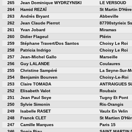
265
Jean Dominique WYDRZYNSKI
LE VERSOUD
264
Hamid REZAÏ
St Martin D'Hère
263
Andrés Bryant
Abbeville
262
Jean Claude Pierrot
87700styrieix Ss
261
Yvan Jobard
Miramas
260
Didier Flageul
Plérin
259
Stéphane Travert/dos Santos
Choisy Le Roi
258
Patricia Indrigo
Choisy Le Roi
257
Jean-Michel Gallo
Marseille
256
Guy LALANDE
Coulaures
255
Christine Sampéré
La Seyne-Sur-M
254
Benjamin Bourven
Choisy-Le-Roi
253
Claire TOMADA
ANTRAIGUES S
252
Elisabeth Valot
Roubaix
251
Jean Paul Soye
Tugny Et Pont
250
Sylvie Simonin
Ris-Orangis
249
Isabelle RASET
Vaulx En Velin
248
Franck CLET
St Martien D'Hè
247
Camille Marques
Paris 15
246
Sonia Biau
SAINT MARTIN 