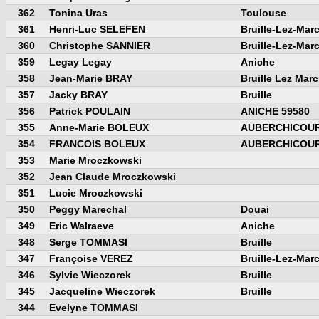
362
Tonina Uras
Toulouse
361
Henri-Luc SELEFEN
Bruille-Lez-Mar
360
Christophe SANNIER
Bruille-Lez-Mar
359
Legay Legay
Aniche
358
Jean-Marie BRAY
Bruille Lez Mar
357
Jacky BRAY
Bruille
356
Patrick POULAIN
ANICHE 59580
355
Anne-Marie BOLEUX
AUBERCHICOUR
354
FRANCOIS BOLEUX
AUBERCHICOUR
353
Marie Mroczkowski
352
Jean Claude Mroczkowski
351
Lucie Mroczkowski
350
Peggy Marechal
Douai
349
Eric Walraeve
Aniche
348
Serge TOMMASI
Bruille
347
Françoise VEREZ
Bruille-Lez-Mar
346
Sylvie Wieczorek
Bruille
345
Jacqueline Wieczorek
Bruille
344
Evelyne TOMMASI