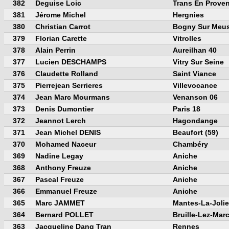
382
Deguise Loic
Trans En Prove
381
Jérome Michel
Hergnies
380
Christian Carrot
Bogny Sur Meu
379
Florian Carette
Vitrolles
378
Alain Perrin
Aureilhan 40
377
Lucien DESCHAMPS
Vitry Sur Seine
376
Claudette Rolland
Saint Viance
375
Pierrejean Serrieres
Villevocance
374
Jean Marc Mourmans
Venanson 06
373
Denis Dumontier
Paris 18
372
Jeannot Lerch
Hagondange
371
Jean Michel DENIS
Beaufort (59)
370
Mohamed Naceur
Chambéry
369
Nadine Legay
Aniche
368
Anthony Freuze
Aniche
367
Pascal Freuze
Aniche
366
Emmanuel Freuze
Aniche
365
Marc JAMMET
Mantes-La-Jolie
364
Bernard POLLET
Bruille-Lez-Mar
363
Jacqueline Dang Tran
Rennes