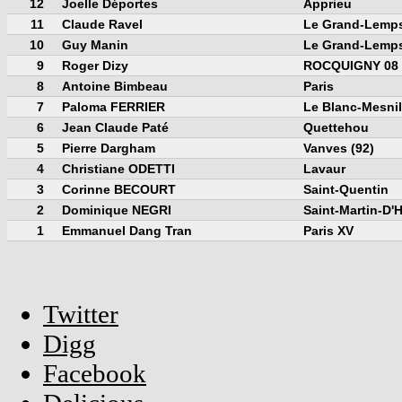
12
Joelle Déportes
Apprieu
11
Claude Ravel
Le Grand-Lemp
10
Guy Manin
Le Grand-Lemp
9
Roger Dizy
ROCQUIGNY 08
8
Antoine Bimbeau
Paris
7
Paloma FERRIER
Le Blanc-Mesnil
6
Jean Claude Paté
Quettehou
5
Pierre Dargham
Vanves (92)
4
Christiane ODETTI
Lavaur
3
Corinne BECOURT
Saint-Quentin
2
Dominique NEGRI
Saint-Martin-D'
1
Emmanuel Dang Tran
Paris XV
Twitter
Digg
Facebook