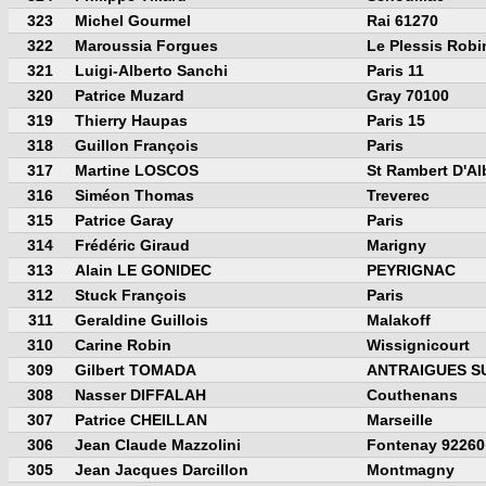
323
Michel Gourmel
Rai 61270
322
Maroussia Forgues
Le Plessis Rob
321
Luigi-Alberto Sanchi
Paris 11
320
Patrice Muzard
Gray 70100
319
Thierry Haupas
Paris 15
318
Guillon François
Paris
317
Martine LOSCOS
St Rambert D'A
316
Siméon Thomas
Treverec
315
Patrice Garay
Paris
314
Frédéric Giraud
Marigny
313
Alain LE GONIDEC
PEYRIGNAC
312
Stuck François
Paris
311
Geraldine Guillois
Malakoff
310
Carine Robin
Wissignicourt
309
Gilbert TOMADA
ANTRAIGUES S
308
Nasser DIFFALAH
Couthenans
307
Patrice CHEILLAN
Marseille
306
Jean Claude Mazzolini
Fontenay 92260
305
Jean Jacques Darcillon
Montmagny