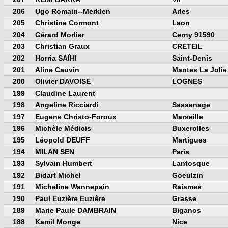
206
Ugo Romain--Merklen
Arles
205
Christine Cormont
Laon
204
Gérard Morlier
Cerny 91590
203
Christian Graux
CRETEIL
202
Horria SAÏHI
Saint-Denis
201
Aline Cauvin
Mantes La Jolie
200
Olivier DAVOISE
LOGNES
199
Claudine Laurent
198
Angeline Ricciardi
Sassenage
197
Eugene Christo-Foroux
Marseille
196
Michèle Médicis
Buxerolles
195
Léopold DEUFF
Martigues
194
MILAN SEN
Paris
193
Sylvain Humbert
Lantosque
192
Bidart Michel
Goeulzin
191
Micheline Wannepain
Raismes
190
Paul Euzière Euzière
Grasse
189
Marie Paule DAMBRAIN
Biganos
188
Kamil Monge
Nice