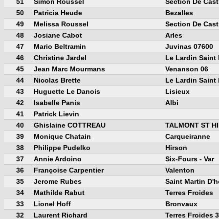
51
Simon Roussel
Section De Cast
50
Patricia Heude
Bezalles
49
Melissa Roussel
Section De Cast
48
Josiane Cabot
Arles
47
Mario Beltramin
Juvinas 07600
46
Christine Jardel
Le Lardin Saint
45
Jean Marc Mourmans
Venanson 06
44
Nicolas Brette
Le Lardin Saint
43
Huguette Le Danois
Lisieux
42
Isabelle Panis
Albi
41
Patrick Lievin
40
Ghislaine COTTREAU
TALMONT ST HI
39
Monique Chatain
Carqueiranne
38
Philippe Pudelko
Hirson
37
Annie Ardoino
Six-Fours - Var
36
Françoise Carpentier
Valenton
35
Jerome Rubes
Saint Martin D'
34
Mathilde Rabut
Terres Froides
33
Lionel Hoff
Bronvaux
32
Laurent Richard
Terres Froides 