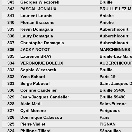
343
Georges Wieczorek
Bruille
342
PASCAL JONIAUX
BRUILLE LEZ 
341
Laurient Lounis
Aniche
340
Florian Brassens
Aniche
339
Kevin Domagala
Auberchicourt
338
Laury Domagala
Auberchicourt
337
Christophe Domagala
Auberchicourt
336
JACKY NOTOT
MARCHIENNES
335
Laurence BRAY
Bruiile-Lez-Mar
334
VERONQIUE BOLEUX
AUBERCHICOU
333
Sophie Wieczorek
Bruille
332
Yves Echard
Paris 19
331
Serge Paboeuf
Saint Jacques 
330
Corinne Candelier
Bruille 59490
329
Jean-Jacques Candelier
Bruille 59490
328
Alain Meril
Saint-Etienne
327
Cyril Moreno
Perigueux
326
Dominique Calassou
Paris
325
Pierre Viallet
PIGNAN
324
Philippe Tillard
Sénouillac