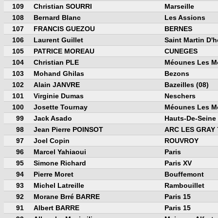
109
Christian SOURRI
Marseille
108
Bernard Blanc
Les Assions
107
FRANCIS GUEZOU
BERNES
106
Laurent Guillet
Saint Martin D'h
105
PATRICE MOREAU
CUNEGES
104
Christian PLE
Méounes Les Mo
103
Mohand Ghilas
Bezons
102
Alain JANVRE
Bazeilles (08)
101
Virginie Dumas
Neschers
100
Josette Tournay
Méounes Les Mo
99
Jack Asado
Hauts-De-Seine
98
Jean Pierre POINSOT
ARC LES GRAY 
97
Joel Copin
ROUVROY
96
Marcel Yahiaoui
Paris
95
Simone Richard
Paris XV
94
Pierre Moret
Bouffemont
93
Michel Latreille
Rambouillet
92
Morane Brré BARRE
Paris 15
91
Albert BARRE
Paris 15