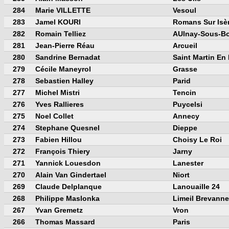
284
Marie VILLETTE
Vesoul
283
Jamel KOURI
Romans Sur Isè
282
Romain Telliez
AUlnay-Sous-Bo
281
Jean-Pierre Réau
Arcueil
280
Sandrine Bernadat
Saint Martin En
279
Cécile Maneyrol
Grasse
278
Sebastien Halley
Parid
277
Michel Mistri
Tencin
276
Yves Rallieres
Puycelsi
275
Noel Collet
Annecy
274
Stephane Quesnel
Dieppe
273
Fabien Hillou
Choisy Le Roi
272
François Thiery
Jarny
271
Yannick Louesdon
Lanester
270
Alain Van Gindertael
Niort
269
Claude Delplanque
Lanouaille 24
268
Philippe Maslonka
Limeil Brevann
267
Yvan Gremetz
Vron
266
Thomas Massard
Paris