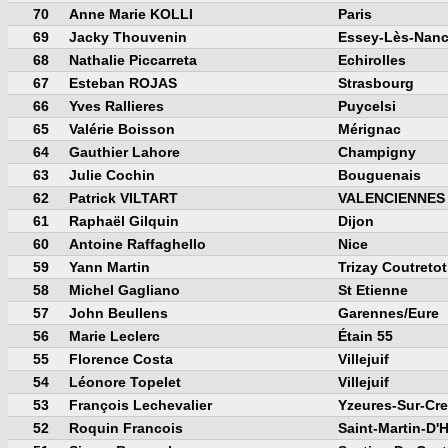
70
Anne Marie KOLLI
Paris
69
Jacky Thouvenin
Essey-Lès-Nan
68
Nathalie Piccarreta
Echirolles
67
Esteban ROJAS
Strasbourg
66
Yves Rallieres
Puycelsi
65
Valérie Boisson
Mérignac
64
Gauthier Lahore
Champigny
63
Julie Cochin
Bouguenais
62
Patrick VILTART
VALENCIENNES
61
Raphaël Gilquin
Dijon
60
Antoine Raffaghello
Nice
59
Yann Martin
Trizay Coutretot
58
Michel Gagliano
St Etienne
57
John Beullens
Garennes/Eure
56
Marie Leclerc
Étain 55
55
Florence Costa
Villejuif
54
Léonore Topelet
Villejuif
53
François Lechevalier
Yzeures-Sur-Cre
52
Roquin Francois
Saint-Martin-D'