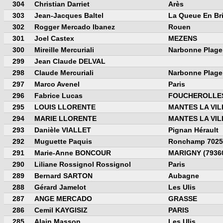
304
Christian Darriet
Arès
303
Jean-Jacques Baltel
La Queue En Br
302
Rogger Mercado Ibanez
Rouen
301
Joel Castex
MEZENS
300
Mireille Mercuriali
Narbonne Plage
299
Jean Claude DELVAL
298
Claude Mercuriali
Narbonne Plage
297
Marco Avenel
Paris
296
Fabrice Lucas
FOUCHEROLLE
295
LOUIS LLORENTE
MANTES LA VIL
294
MARIE LLORENTE
MANTES LA VIL
293
Danièle VIALLET
Pignan Hérault
292
Muguette Paquis
Ronchamp 7025
291
Marie-Anne BONCOUR
MARIGNY (7936
290
Liliane Rossignol Rossignol
Paris
289
Bernard SARTON
Aubagne
288
Gérard Jamelot
Les Ulis
287
ANGE MERCADO
GRASSE
286
Cemil KAYGISIZ
PARIS
285
Alain Masson
Les Ulis