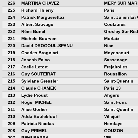
226
MARTINA CHAVEZ
MERY SUR MAR
225
Richard Thierry
Paris
224
Patrick Marguerettaz
Saint Julien En
223
Albert Sauvage
Coulaures
222
Rémi Bunel
Grosley Sur Ris
221
Michele Bourven
Morlaix
220
David DROGOUL-SPANU
Nice
219
Charles Brogniart
Moyencourt
218
Joseph Falco
Sassenage
217
Joelle Letort
Frejairolles
216
Guy SOUTEIRAT
Roussillon
215
Sylviane Gressler
Saint-Quentin
214
Claude CHAMEK
Paris 13
213
Lydie Proust
Ahgers
212
Roger MICHEL
Saint Fons
211
Alice Gorlier
Saint-Quentin
210
Adda Boulekfouf
Villejuif
209
Patricia Nicolas
Hendaye
208
Guy PRIMEL
GOUZON
207
REMI BARRA
VIF