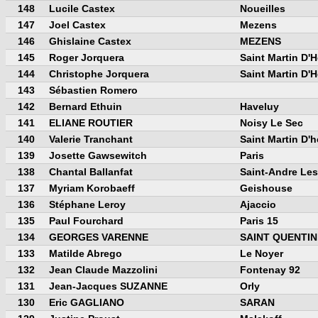
148
Lucile Castex
Noueilles
147
Joel Castex
Mezens
146
Ghislaine Castex
MEZENS
145
Roger Jorquera
Saint Martin D'
144
Christophe Jorquera
Saint Martin D'
143
Sébastien Romero
142
Bernard Ethuin
Haveluy
141
ELIANE ROUTIER
Noisy Le Sec
140
Valerie Tranchant
Saint Martin D'h
139
Josette Gawsewitch
Paris
138
Chantal Ballanfat
Saint-Andre Les
137
Myriam Korobaeff
Geishouse
136
Stéphane Leroy
Ajaccio
135
Paul Fourchard
Paris 15
134
GEORGES VARENNE
SAINT QUENTIN
133
Matilde Abrego
Le Noyer
132
Jean Claude Mazzolini
Fontenay 92
131
Jean-Jacques SUZANNE
Orly
130
Eric GAGLIANO
SARAN