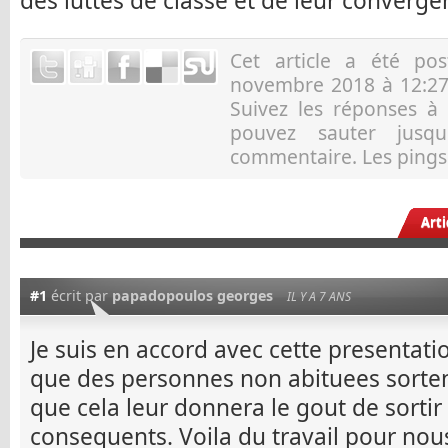
des luttes de classe et de leur converge
Cet article a été p
novembre 2018 à 12:27
Suivez les réponses à
pouvez sauter jusqu
commentaire. Les pings 
Art
#1
écrit par
papadopoulos georges
IL Y A 7 ANS
Je suis en accord avec cette presenta
que des personnes non abituees sortent
que cela leur donnera le gout de sorti
consequents. Voila du travail pour no