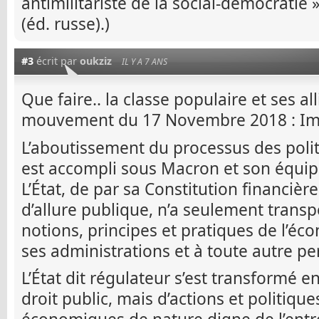
antimilitariste de la social-démocratie »
(éd. russe).)
#3
écrit par
oukziz
IL Y A 7 ANS
Que faire.. la classe populaire et ses al
mouvement du 17 Novembre 2018 : Imp
L’aboutissement du processus des polit
est accompli sous Macron et son équip
L’État, de par sa Constitution financièr
d’allure publique, n’a seulement trans
notions, principes et pratiques de l’é
ses administrations et à toute autre p
L’État dit régulateur s’est transformé 
droit public, mais d’actions et politique