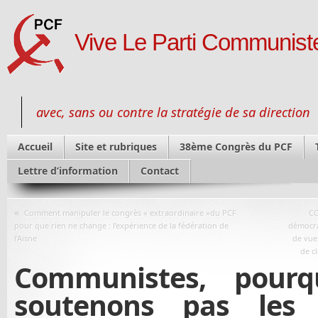
Vive Le Parti Communiste
avec, sans ou contre la stratégie de sa direction
Accueil
Site et rubriques
38ème Congrès du PCF
Lettre d’information
Contact
«
Comment manipuler le congrès « extraordinaire »du PCF
CO
pour que rien ne change : l’expérience de la fédération de
démocra
l’Aisne
de vue 
de c
Communistes, pour
soutenons pas les i