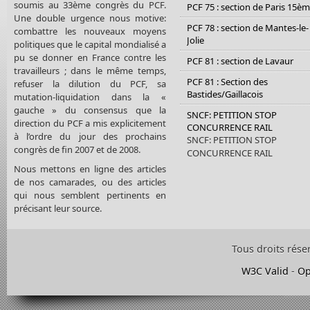
soumis au 33ème congrès du PCF.
PCF 75 : section de Paris 15è
Une double urgence nous motive:
PCF 78 : section de Mantes-le-
combattre les nouveaux moyens
Jolie
politiques que le capital mondialisé a
pu se donner en France contre les
PCF 81 : section de Lavaur
travailleurs ; dans le même temps,
PCF 81 : Section des
refuser la dilution du PCF, sa
Bastides/Gaillacois
mutation-liquidation dans la «
gauche » du consensus que la
SNCF: PETITION STOP
direction du PCF a mis explicitement
CONCURRENCE RAIL
à l’ordre du jour des prochains
SNCF: PETITION STOP
congrès de fin 2007 et de 2008.
CONCURRENCE RAIL
Nous mettons en ligne des articles
de nos camarades, ou des articles
qui nous semblent pertinents en
précisant leur source.
Tous droits rése
W3C Valid
-
Op