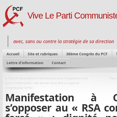
Vive Le Parti Communiste
avec, sans ou contre la stratégie de sa direction
Accueil
Site et rubriques
38ème Congrès du PCF
Lettre d’information
Contact
«
Paix et désarmement. Remettre au centre l’opposition à la
Renc
guerre impérialiste : cela devrait aussi être un sujet de
congrès pour le PCF.
Manifestation à 
s’opposer au « RSA co