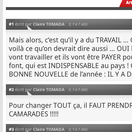
Ar
#1
écrit par
Claire TOMADA
IL Y A 7 ANS
Mais alors, c’est qu’il y a du TRAVAIL … 
voilà ce qu’on devrait dire aussi … OUI 
vont travailler et ils vont être PAYER p
font, qui est INDISPENSABLE au pays !
BONNE NOUVELLE de l’année : IL Y A 
#2
écrit par
Claire TOMADA
IL Y A 7 ANS
Pour changer TOUT ça, il FAUT PREN
CAMARADES !!!!!
#3
écrit par
Claire TOMADA
IL Y A 7 ANS