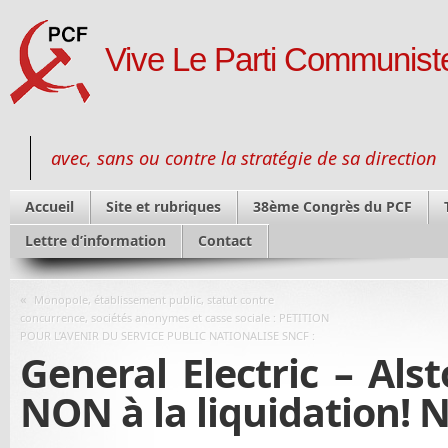
Vive Le Parti Communiste
avec, sans ou contre la stratégie de sa direction
Accueil
Site et rubriques
38ème Congrès du PCF
Lettre d’information
Contact
«
Monopole, établissement public, statut contre
concurrence, sociétés anonymes et casse sociale : PETITION
POUR L’AVENIR DU SERVICE PUBLIC NATIONALISE SNCF :
General Electric – Als
NON à la liquidation! N