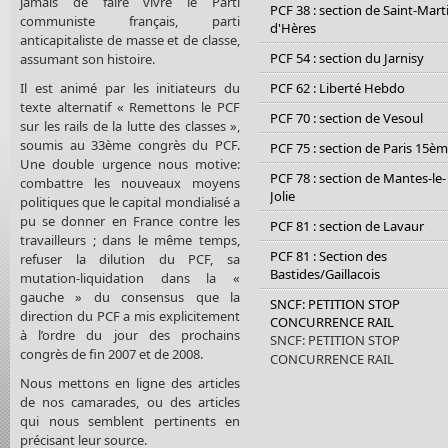
jamais de faire vivre le Parti
PCF 38 : section de Saint-Mart
communiste français, parti
d'Hères
anticapitaliste de masse et de classe,
PCF 54 : section du Jarnisy
assumant son histoire.
Il est animé par les initiateurs du
PCF 62 : Liberté Hebdo
texte alternatif « Remettons le PCF
PCF 70 : section de Vesoul
sur les rails de la lutte des classes »,
soumis au 33ème congrès du PCF.
PCF 75 : section de Paris 15è
Une double urgence nous motive:
PCF 78 : section de Mantes-le-
combattre les nouveaux moyens
Jolie
politiques que le capital mondialisé a
pu se donner en France contre les
PCF 81 : section de Lavaur
travailleurs ; dans le même temps,
PCF 81 : Section des
refuser la dilution du PCF, sa
Bastides/Gaillacois
mutation-liquidation dans la «
gauche » du consensus que la
SNCF: PETITION STOP
direction du PCF a mis explicitement
CONCURRENCE RAIL
à l’ordre du jour des prochains
SNCF: PETITION STOP
congrès de fin 2007 et de 2008.
CONCURRENCE RAIL
Nous mettons en ligne des articles
de nos camarades, ou des articles
qui nous semblent pertinents en
précisant leur source.