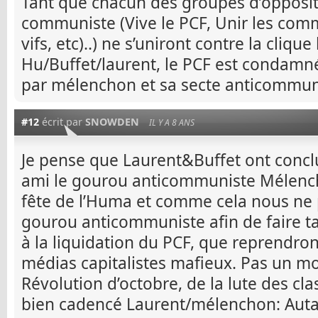
Tant que chacun des groupes d’opposi
communiste (Vive le PCF, Unir les com
vifs, etc)..) ne s’uniront contre la clique
Hu/Buffet/laurent, le PCF est condamné
par mélenchon et sa secte anticommun
#12
écrit par
SNOWDEN
IL Y A 8 ANS
Je pense que Laurent&Buffet ont concl
ami le gourou anticommuniste Mélencho
fête de l’Huma et comme cela nous ne 
gourou anticommuniste afin de faire ta
à la liquidation du PCF, que reprendron
médias capitalistes mafieux. Pas un mo
Révolution d’octobre, de la lute des c
bien cadencé Laurent/mélenchon: Autain