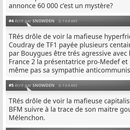
annonce 60 000 c’est un mystère?
#4
écrit par
SNOWDEN
IL Y A 8 ANS
TRés drôle de voir la mafieuse hyperfr
Coudray de TF1 payée plusieurs centain
par Bouygues être trés agressive avec 
France 2 la présentatrice pro-Medef e
même pas sa sympathie anticommunis
#5
écrit par
SNOWDEN
IL Y A 8 ANS
TRés drôle de voir la mafieuse capitali
BFM suivre à la trace de son maitre g
Mélenchon.