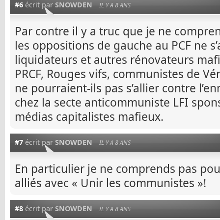
#6
écrit par
SNOWDEN
IL Y A 8 ANS
Par contre il y a truc que je ne compr
les oppositions de gauche au PCF ne s’a
liquidateurs et autres rénovateurs maf
PRCF, Rouges vifs, communistes de Véni
ne pourraient-ils pas s’allier contre l’e
chez la secte anticommuniste LFI spons
médias capitalistes mafieux.
#7
écrit par
SNOWDEN
IL Y A 8 ANS
En particulier je ne comprends pas pou
alliés avec « Unir les communistes »!
#8
écrit par
SNOWDEN
IL Y A 8 ANS