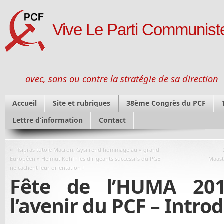
Vive Le Parti Communiste
avec, sans ou contre la stratégie de sa direction
Accueil
Site et rubriques
38ème Congrès du PCF
Lettre d’information
Contact
«
Tsipras tutoie Macron, Gysi rend hommage au « grand
Européen » Helmut Kohl : les dirigeants successifs du PGE
Maast
ne cachent leur orientation !
Fête de l’HUMA 201
l’avenir du PCF – Intro