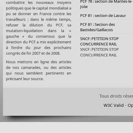
PCF 78 : section de Mantes-le-
combattre les nouveaux moyens
Jolie
politiques que le capital mondialisé a
pu se donner en France contre les
PCF 81 : section de Lavaur
travailleurs ; dans le même temps,
PCF 81 : Section des
refuser la dilution du PCF, sa
Bastides/Gaillacois
mutation-liquidation dans la «
gauche » du consensus que la
SNCF: PETITION STOP
direction du PCF a mis explicitement
CONCURRENCE RAIL
à l’ordre du jour des prochains
SNCF: PETITION STOP
congrès de fin 2007 et de 2008.
CONCURRENCE RAIL
Nous mettons en ligne des articles
de nos camarades, ou des articles
qui nous semblent pertinents en
précisant leur source.
Tous droits rése
W3C Valid
-
Op