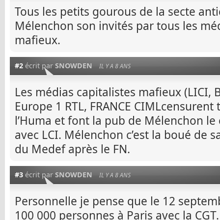
Tous les petits gourous de la secte an
Mélenchon son invités par tous les méd
mafieux.
#2
écrit par
SNOWDEN
IL Y A 8 ANS
Les médias capitalistes mafieux (LICI, 
Europe 1 RTL, FRANCE CIMLcensurent t
l’Huma et font la pub de Mélenchon le 
avec LCI. Mélenchon c’est la boué de 
du Medef après le FN.
#3
écrit par
SNOWDEN
IL Y A 8 ANS
Personnelle je pense que le 12 septemb
100 000 personnes à Paris avec la CGT