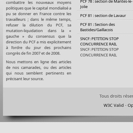
PCF 78 : section de Mantes-le-
combattre les nouveaux moyens
Jolie
politiques que le capital mondialisé a
pu se donner en France contre les
PCF 81 : section de Lavaur
travailleurs ; dans le même temps,
PCF 81 : Section des
refuser la dilution du PCF, sa
Bastides/Gaillacois
mutation-liquidation dans la «
gauche » du consensus que la
SNCF: PETITION STOP
direction du PCF a mis explicitement
CONCURRENCE RAIL
à l’ordre du jour des prochains
SNCF: PETITION STOP
congrès de fin 2007 et de 2008.
CONCURRENCE RAIL
Nous mettons en ligne des articles
de nos camarades, ou des articles
qui nous semblent pertinents en
précisant leur source.
Tous droits rése
W3C Valid
-
Op