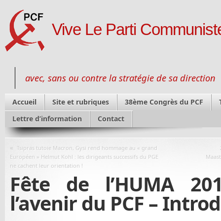
Vive Le Parti Communiste
avec, sans ou contre la stratégie de sa direction
Accueil
Site et rubriques
38ème Congrès du PCF
Lettre d’information
Contact
«
Tsipras tutoie Macron, Gysi rend hommage au « grand
Européen » Helmut Kohl : les dirigeants successifs du PGE
Maast
ne cachent leur orientation !
Fête de l’HUMA 201
l’avenir du PCF – Intro