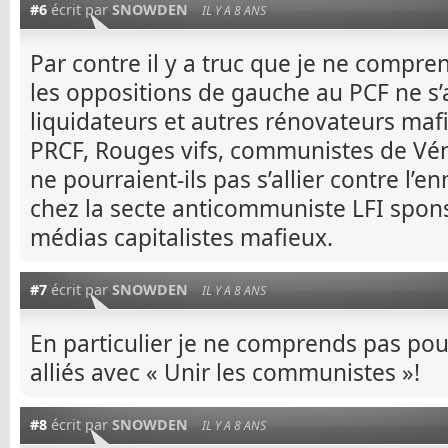
#6
écrit par
SNOWDEN
IL Y A 8 ANS
Par contre il y a truc que je ne compr
les oppositions de gauche au PCF ne s’a
liquidateurs et autres rénovateurs maf
PRCF, Rouges vifs, communistes de Véni
ne pourraient-ils pas s’allier contre l’e
chez la secte anticommuniste LFI spons
médias capitalistes mafieux.
#7
écrit par
SNOWDEN
IL Y A 8 ANS
En particulier je ne comprends pas pou
alliés avec « Unir les communistes »!
#8
écrit par
SNOWDEN
IL Y A 8 ANS