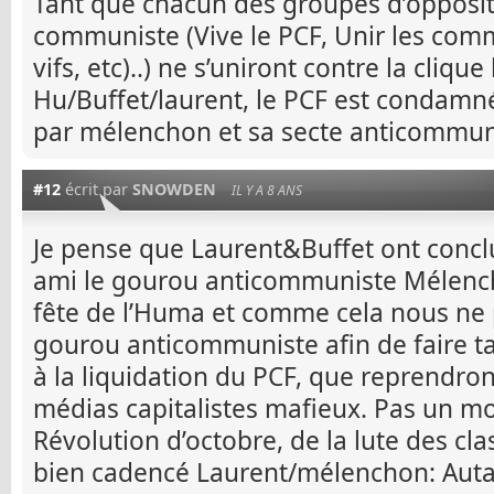
Tant que chacun des groupes d’opposi
communiste (Vive le PCF, Unir les com
vifs, etc)..) ne s’uniront contre la clique
Hu/Buffet/laurent, le PCF est condamné
par mélenchon et sa secte anticommun
#12
écrit par
SNOWDEN
IL Y A 8 ANS
Je pense que Laurent&Buffet ont concl
ami le gourou anticommuniste Mélencho
fête de l’Huma et comme cela nous ne 
gourou anticommuniste afin de faire ta
à la liquidation du PCF, que reprendron
médias capitalistes mafieux. Pas un mo
Révolution d’octobre, de la lute des c
bien cadencé Laurent/mélenchon: Autain