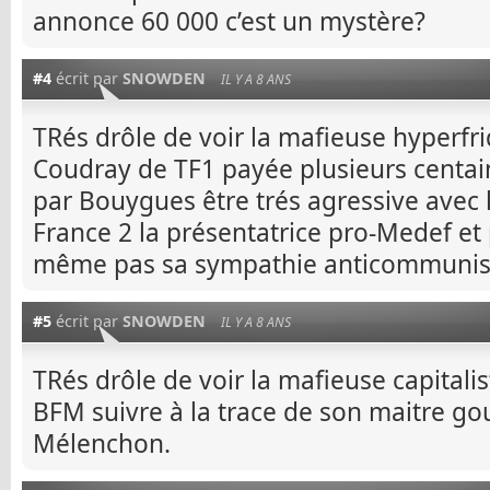
annonce 60 000 c’est un mystère?
#4
écrit par
SNOWDEN
IL Y A 8 ANS
TRés drôle de voir la mafieuse hyperfr
Coudray de TF1 payée plusieurs centain
par Bouygues être trés agressive avec 
France 2 la présentatrice pro-Medef e
même pas sa sympathie anticommunis
#5
écrit par
SNOWDEN
IL Y A 8 ANS
TRés drôle de voir la mafieuse capitali
BFM suivre à la trace de son maitre g
Mélenchon.