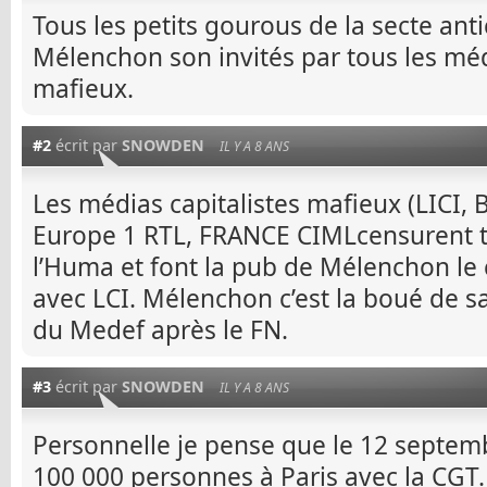
Tous les petits gourous de la secte an
Mélenchon son invités par tous les méd
mafieux.
#2
écrit par
SNOWDEN
IL Y A 8 ANS
Les médias capitalistes mafieux (LICI, 
Europe 1 RTL, FRANCE CIMLcensurent t
l’Huma et font la pub de Mélenchon le 
avec LCI. Mélenchon c’est la boué de 
du Medef après le FN.
#3
écrit par
SNOWDEN
IL Y A 8 ANS
Personnelle je pense que le 12 septemb
100 000 personnes à Paris avec la CGT