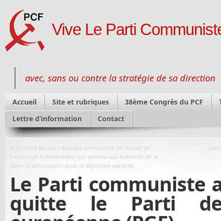
Vive Le Parti Communiste
avec, sans ou contre la stratégie de sa direction
Accueil
Site et rubriques
38ème Congrès du PCF
Lettre d’information
Contact
«
Corinne Bécourt députée communiste de l’Aisne? ça
Cahi
trancherait à l’Assemblée! Son adresse aux habitants de la
2ème circonscription pour la législative partielle.
Le Parti communiste 
quitte le Parti d