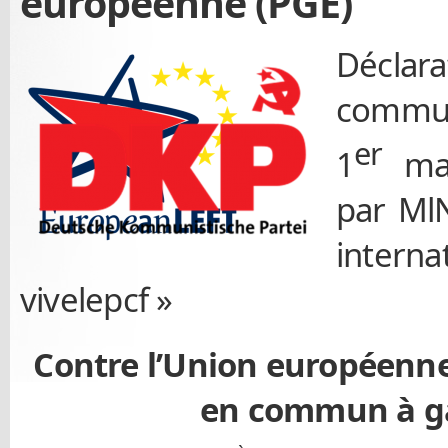
européenne (PGE)
Décla
commu
er
1
mar
par MlN
inter
vivelepcf »
Contre l’Union européenne
en commun à g