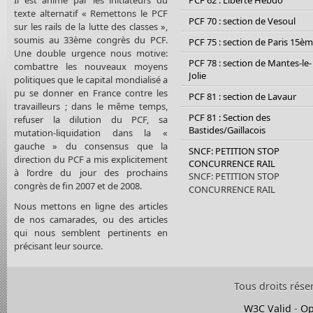
Il est animé par les initiateurs du
PCF 62 : Liberté Hebdo
texte alternatif « Remettons le PCF
PCF 70 : section de Vesoul
sur les rails de la lutte des classes »,
soumis au 33ème congrès du PCF.
PCF 75 : section de Paris 15è
Une double urgence nous motive:
PCF 78 : section de Mantes-le-
combattre les nouveaux moyens
Jolie
politiques que le capital mondialisé a
pu se donner en France contre les
PCF 81 : section de Lavaur
travailleurs ; dans le même temps,
PCF 81 : Section des
refuser la dilution du PCF, sa
Bastides/Gaillacois
mutation-liquidation dans la «
gauche » du consensus que la
SNCF: PETITION STOP
direction du PCF a mis explicitement
CONCURRENCE RAIL
à l’ordre du jour des prochains
SNCF: PETITION STOP
congrès de fin 2007 et de 2008.
CONCURRENCE RAIL
Nous mettons en ligne des articles
de nos camarades, ou des articles
qui nous semblent pertinents en
précisant leur source.
Tous droits rése
W3C Valid
-
Op