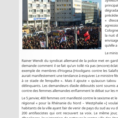
Sylvest
princip
dégrada
précéden
« d’exc
agressio
Cologne.
la nuit 
envisag
qu’elle 
Le minis
Rainer Wendt du syndicat allemand de la police met en garde
demande comment il se fait qu’un tollé n’a pas (encore) éclaté.
exemple de membres d’Hogesa [Hooligans contre les Salafistes
aurait manifestement une tendance à esquiver. Le ministre féd
à ce stade de l’enquête ». Mais il ajoute « qu’aucun tabou 
délinquants. Les demandeurs d’asile déboutés sont soumis au
contre des femmes allemandes enflamment le débat sur les m
Le 5 janvier, 400 femmes ont manifesté contre le sexisme et le
régional « pour la Rhénanie du Nord – Westphalie »] voulai
habitants de la ville ayant l’air de venir de pays du sud au v
200 antifascistes qui ont recouvert sa voix. Le même jou