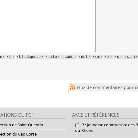
m>
<b>
<blockquote>
<cite>
<code>
<del>
<em>
<i>
<q>
<strik
Flux de commentaires pour ce
ATIONS DU PCF
AMIS ET RÉFÉRENCES
section de Saint-Quentin
JC 13 : Jeunesse communiste des 
du-Rhône
section du Cap Corse