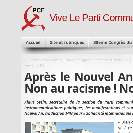
Vive Le Parti Commu
Accueil
Site et rubriques
38ème Congrès du
«
Le Parti communiste (Turquie) à propos de l’attentat d’Istanbul (14
janvier 2016)
Après le Nouvel An 
Non au racisme ! No
Klaus Stein, secrétaire de la section du Parti communi
instrumentalisations politiques, les manifestations et c
Nouvel An, traduction MlN pour « Solidarité internationale P
« Bilan 
voilà ce