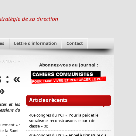
stratégie de sa direction
es
Lettre d’information
Contact
»
e D. NEGRI
Abonnez-vous au journal :
 : «
»
Articles récents
tes et les
ressions du
40e congrès du PCF « Pour la paix et le
socialisme, reconstruisons le parti de
iquement » :
classe » (0)
e la Saint-
40e congrès du PCF – Appel à signature du