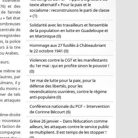
 intervenir
texte alternatif « Pour la paix et le
(76) et des
socialisme : reconstruisons le parti de classe
 de l’année
» (1)
 » fait état
nombreuses
Solidarité avec les travailleurs et l’ensemble
 centrale de
de la population en lutte en Guadeloupe et
nregistrées
en Martinique (0)
s, la police
Hommage aux 27 fusillés à Châteaubriant
s à la tire
le 22 octobre 1941 (0)
 ou Arabes.
Violences contre la CGT et les manifestants
teurs.
du 1er mai : qui en profite sinon le pouvoir !
 le même se
(0)
’autres, par
1er mai de lutte pour la paix, pour la
lmans, il y
défense des libertés, pour les
, du moins «
revendications ouvrières, contre le régime
ner de tels
anti-populaire (0)
es attaques
Conférence nationale du PCF – Intervention
de Corinne Bécourt (6)
trême-droite
de nouveaux
Grève 26 janvier – Dans l’éducation comme
 l’action de
ailleurs, les attaques contre le service public
se multiplient. Il est temps de les stopper !
n compagnie
(0)