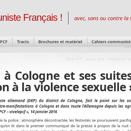
niste Français !
avec, sans ou contre la 
 PCF
Tracts
Brochures et matériel
Cahiers communist
CN du PCF – janvier 2016 – Intervention d
à Cologne et ses suites
n à la violence sexuelle 
ste allemand (DKP) du district de Cologne, fait le point sur les sui
ontre-manifestations à Cologne et dans toute l’Allemagne depuis les ag
CF – vivelepcf », 14 janvier 2016
de la police : atmosphère décontractée, les festivités se poursuivent pacif
 qu’on lit dans le premier communiqué de la presse à propos de la nuit d