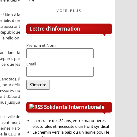
ement des «
VOIR PLUS
 ! Non à la
mobilisation
Là aussi ont
Lettre d’information
 République
la religion.
Prénom et Nom
lau dans la
séparés par
Email
 ce que les
Landtag). Il
, pour délit
lessures ou
sont d’abord
nnus jusqu’à
Solidarité Internationale
lle ville de
La retraite des 32 ans, entre manœuvres
n sentiment
électorales et nécessité d’un front syndical
êmes. Fait-
Le chemin vers la paix ou un leurre pour le
 de la CDU a