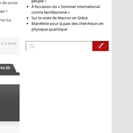
peuple ?
 de sursis.
À l’occasion du « Sommet international
iés ?
contre l’antifascisme »
Sur la visite de Macron en Grèce
ez lui.
Manifeste pour la paix des chercheurs en
physique quantique
 à ce poste
s (0)