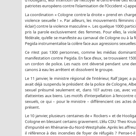
d’hooligans, leur intention de nettoyer le centre-ville des 
patriotes européens contre l’islamisation de l’Occident »] app
La coordination « Cologne contre la droite » prend en charge
violence sexuelle ! ». Par ailleurs, les mouvements féminins 
éclair] contre la violence masculine ». Les quelque 1000 partic
pris la parole exclusivement des femmes. Pour elles, la vio
fédérale, qu’elle se manifeste au carnaval de Cologne ou à la fête
Pegida instrumentalise la colère face aux agressions sexuelles 
Ce n’est pas 1300 personnes, comme les médias dominants 
manifestation contre Pegida. En face d’eux, se trouvaient 1
un cordon de police. Les nazis ont déversé pendant une demi-
canons à eau les arrêtent et dissolvent le groupe.
Le 11 janvier, le ministre régional de l’intérieur, Ralf Jäger,
avait déjà suspendu le président de la police de Cologne, Albe
sexuel présumé seulement et, dans 107 autres cas, avec vol.
d’atteintes aux biens. Les motifs d’interpellation à l’encont
sexuels, ce qui – pour le ministre – différencient ces actes 
présent.
Le 10 janvier, plusieurs centaines de « Rockers » et de Hooligan
Cologne en blessant certains gravement. L’élu CDU Theo Kru
d’impunité en Rhénanie-du-Nord-Westphalie. Après les affreux
il référence à des incendies de foyer de réfugiés ? Pense-t-i