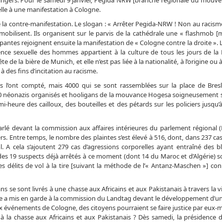
étrangers. Pour le samedi 9 janvier, Pegida NRW [branche régionale du mouv
elle à une manifestation à Cologne.
 la contre-manifestation. Le slogan : « Arrêter Pegida-NRW ! Non au racisme
mobilisent. Ils organisent sur le parvis de la cathédrale une « flashmob [
ipantes rejoignent ensuite la manifestation de « Cologne contre la droite ». 
lence sexuelle des hommes appartient à la culture de tous les jours de la
 de la bière de Munich, et elle n’est pas liée à la nationalité, à l’origine ou à 
à des fins d’incitation au racisme.
l’ont compté, mais 4000 qui se sont rassemblées sur la place de Bres
500 néonazis organisés et hooligans de la mouvance Hogesa soigneusement 
heure des cailloux, des bouteilles et des pétards sur les policiers jusqu’à
 a parlé devant la commission aux affaires intérieures du parlement régional (
rs. Entre temps, le nombre des plaintes s’est élevé à 516, dont, dans 237 cas
 A cela s’ajoutent 279 cas d’agressions corporelles ayant entraîné des b
re des 19 suspects déjà arrêtés à ce moment (dont 14 du Maroc et d’Algérie) 
des délits de vol à la tire [suivant la méthode de l’« Antanz-Maschen »] co
s se sont livrés à une chasse aux Africains et aux Pakistanais à travers la vie
se a mis en garde à la commission du Landtag devant le développement d’u
 événements de Cologne, des citoyens pourraient se faire justice par eux-m
l à la chasse aux Africains et aux Pakistanais ? Dès samedi, la présidence