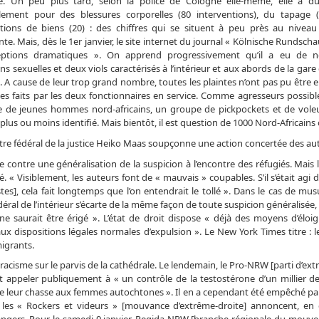
re. Un peu plus tard, selon la police de Cologne elle-même, elle a dû
alement pour des blessures corporelles (80 interventions), du tapage 
tions de biens (20) : des chiffres qui se situent à peu près au niveau
te. Mais, dès le 1er janvier, le site internet du journal « Kölnische Rundschau
eptions dramatiques ». On apprend progressivement qu’il a eu de 
ns sexuelles et deux viols caractérisés à l’intérieur et aux abords de la gare
 A cause de leur trop grand nombre, toutes les plaintes n’ont pas pu être e
des faits par les deux fonctionnaires en service. Comme agresseurs possible
e de jeunes hommes nord-africains, un groupe de pickpockets et de voleur
a plus ou moins identifié. Mais bientôt, il est question de 1000 Nord-Africains
tre fédéral de la justice Heiko Maas soupçonne une action concertée des au
 contre une généralisation de la suspicion à l’encontre des réfugiés. Mais
 « Visiblement, les auteurs font de « mauvais » coupables. S’il s’était agi d
], cela fait longtemps que l’on entendrait le tollé ». Dans le cas de musu
éral de l’intérieur s’écarte de la même façon de toute suspicion généralisée
ne saurait être érigé ». L’état de droit dispose « déjà des moyens d’éloig
x dispositions légales normales d’expulsion ». Le New York Times titre : l
igrants.
 racisme sur le parvis de la cathédrale. Le lendemain, le Pro-NRW [parti d’ex
t appeler publiquement à « un contrôle de la testostérone d’un millier 
u de leur chasse aux femmes autochtones ». Il en a cependant été empêché par
r, les « Rockers et videurs » [mouvance d’extrême-droite] annoncent, e