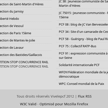
JC 38 : Jeunesse communiste de Sa
section de Saint-Martin d'Hères
Martin d'Hères
section du Jarnisy
JC 75015 : Jeunesse communiste - 
15ème
Liberté Hebdo
PCF 08 : blog de JC Van Bervessele
section de Vesoul
PCF 34 : Site d'un camarade de C
section de Paris 15ème
PCF 58 - Guérigny - blog de Paul R
section de Mantes-le-Jolie
PCF 75 : Collectif RATP-Bus
section de Lavaur
PCF 91 : expression communiste à
Section des Bastides/Gaillacois
sur-Seine
ETITION STOP CONCURRENCE RAIL
Solidarité internationale PCF
ETITION STOP CONCURRENCE RAIL
WFDY/Fédération mondiale de la 
démocratique
WPC: Conseil mondial de la Paix
Tous droits réservés Vivelepcf 2012 |
Flux RSS
W3C Valid
-
Optimisé pour Mozilla Firefox