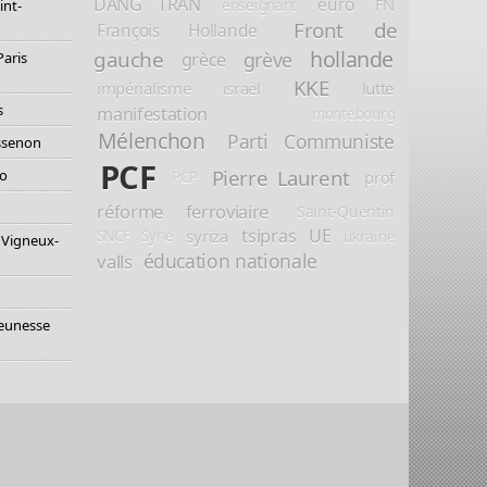
DANG TRAN
euro
FN
enseignant
int-
Front de
François Hollande
hollande
gauche
grève
grèce
Paris
KKE
impérialisme
israël
lutte
s
manifestation
montebourg
Mélenchon
Parti Communiste
essenon
PCF
Pierre Laurent
io
prof
PCP
réforme ferroviaire
Saint-Quentin
tsipras
UE
syriza
ukraine
SNCF
Syrie
 Vigneux-
éducation nationale
valls
jeunesse