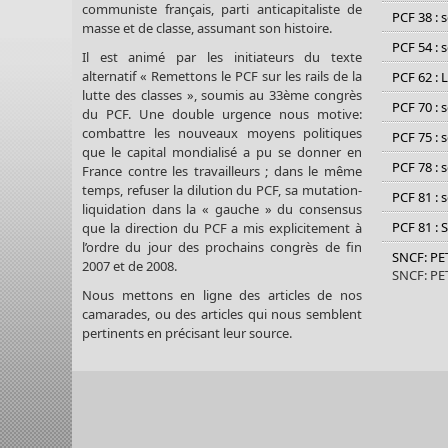
communiste français, parti anticapitaliste de
PCF 38 : 
masse et de classe, assumant son histoire.
PCF 54 : 
Il est animé par les initiateurs du texte
alternatif « Remettons le PCF sur les rails de la
PCF 62 : 
lutte des classes », soumis au 33ème congrès
PCF 70 : 
du PCF. Une double urgence nous motive:
combattre les nouveaux moyens politiques
PCF 75 : 
que le capital mondialisé a pu se donner en
PCF 78 : 
France contre les travailleurs ; dans le même
temps, refuser la dilution du PCF, sa mutation-
PCF 81 : 
liquidation dans la « gauche » du consensus
PCF 81 : 
que la direction du PCF a mis explicitement à
l’ordre du jour des prochains congrès de fin
SNCF: P
2007 et de 2008.
SNCF: P
Nous mettons en ligne des articles de nos
camarades, ou des articles qui nous semblent
pertinents en précisant leur source.