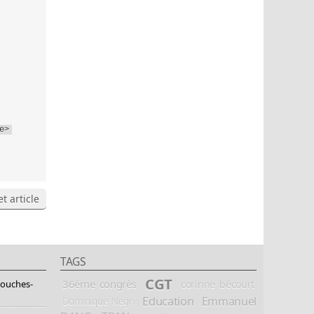
e>
t article
TAGS
CGT
36ème congrès
corinne bécourt
Bouches-
Education
Emmanuel
Dominique Negri