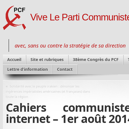
Vive Le Parti Communiste
avec, sans ou contre la stratégie de sa direction
Accueil
Site et rubriques
38ème Congrès du PCF
Lettre d’information
Contact
«
Solidarité avec le peuple irakien : dénoncer les
ingérences impérialistes américaines (et françaises) dans
toute la région
Cahiers communist
internet – 1er août 201