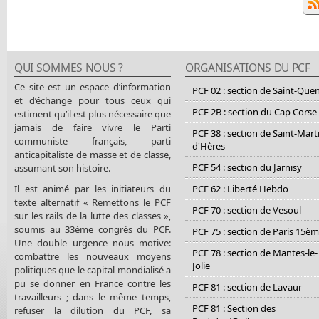
QUI SOMMES NOUS ?
ORGANISATIONS DU PCF
Ce site est un espace d’information
PCF 02 : section de Saint-Que
et d’échange pour tous ceux qui
PCF 2B : section du Cap Corse
estiment qu’il est plus nécessaire que
jamais de faire vivre le Parti
PCF 38 : section de Saint-Mart
communiste français, parti
d'Hères
anticapitaliste de masse et de classe,
PCF 54 : section du Jarnisy
assumant son histoire.
Il est animé par les initiateurs du
PCF 62 : Liberté Hebdo
texte alternatif « Remettons le PCF
PCF 70 : section de Vesoul
sur les rails de la lutte des classes »,
soumis au 33ème congrès du PCF.
PCF 75 : section de Paris 15è
Une double urgence nous motive:
PCF 78 : section de Mantes-le-
combattre les nouveaux moyens
Jolie
politiques que le capital mondialisé a
pu se donner en France contre les
PCF 81 : section de Lavaur
travailleurs ; dans le même temps,
PCF 81 : Section des
refuser la dilution du PCF, sa