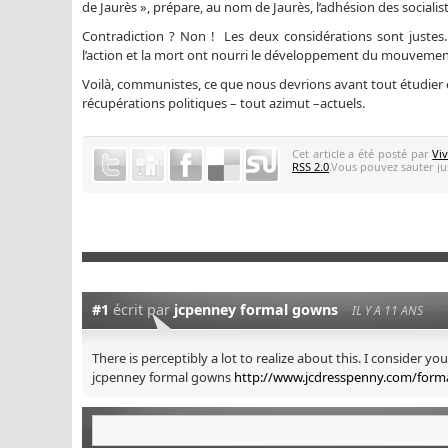
de Jaurès », prépare, au nom de Jaurès, l’adhésion des socialist
Contradiction ? Non ! Les deux considérations sont justes. 
l’action et la mort ont nourri le développement du mouvement 
Voilà, communistes, ce que nous devrions avant tout étudier et
récupérations politiques – tout azimut –actuels.
Cet article a été posté par
Vi
RSS 2.0
.Vous pouvez sauter jus
#1
écrit par
jcpenney formal gowns
IL Y A 11 ANS
There is perceptibly a lot to realize about this. I consider y
jcpenney formal gowns
http://www.jcdresspenny.com/forma