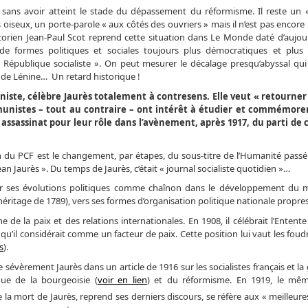
t sans avoir atteint le stade du dépassement du réformisme. Il reste un 
iseux, un porte-parole « aux côtés des ouvriers » mais il n’est pas encore 
historien Jean-Paul Scot reprend cette situation dans Le Monde daté d’aujour
e formes politiques et sociales toujours plus démocratiques et plus 
 République socialiste ». On peut mesurer le décalage presqu’abyssal qui
t de Lénine… Un retard historique !
iste, célèbre Jaurès totalement à contresens. Elle veut « retourner 
unistes – tout au contraire – ont intérêt à étudier et commémorer
assassinat pour leur rôle dans l’avènement, après 1917, du parti de 
n du PCF est le changement, par étapes, du sous-titre de l’Humanité passé
an Jaurès ». Du temps de Jaurès, c’était « journal socialiste quotidien »…
pour ses évolutions politiques comme chaînon dans le développement d
 (héritage de 1789), vers ses formes d’organisation politique nationale propres
 la paix et des relations internationales. En 1908, il célébrait l’Entente 
te, qu’il considérait comme un facteur de paix. Cette position lui vaut les fou
s
).
sévèrement Jaurès dans un article de 1916 sur les socialistes français et la
que de la bourgeoisie (
voir en lien
) et du réformisme. En 1919, le mêm
 la mort de Jaurès, reprend ses derniers discours, se réfère aux « meilleure