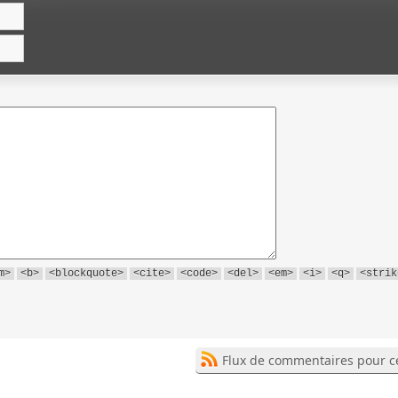
m>
<b>
<blockquote>
<cite>
<code>
<del>
<em>
<i>
<q>
<strik
Flux de commentaires pour ce