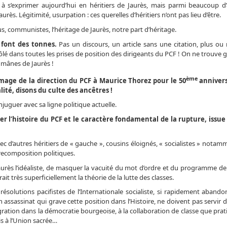
à s’exprimer aujourd’hui en héritiers de Jaurès, mais parmi beaucoup d’
urès. Légitimité, usurpation : ces querelles d’héritiers n’ont pas lieu d’être.
s, communistes, l’héritage de Jaurès, notre part d’héritage.
 font des tonnes.
Pas un discours, un article sans une citation, plus ou
ôlé dans toutes les prises de position des dirigeants du PCF ! On ne trouve 
s mânes de Jaurès !
ème
age de la direction du PCF à Maurice Thorez pour le 50
annivers
alité, disons du culte des ancêtres !
guer avec sa ligne politique actuelle.
cer l’histoire du PCF et le caractère fondamental de la rupture, issue
vec d’autres héritiers de « gauche », cousins éloignés, « socialistes » notam
 recomposition politiques.
aurès l’idéaliste, de masquer la vacuité du mot d’ordre et du programme de
t très superficiellement la théorie de la lutte des classes.
ésolutions pacifistes de l’Internationale socialiste, si rapidement abando
 assassinat qui grave cette position dans l’Histoire, ne doivent pas servir 
ration dans la démocratie bourgeoise, à la collaboration de classe que prat
is à l’Union sacrée…