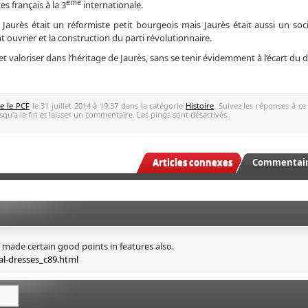
ème
es français à la 3
internationale.
Jaurès était un réformiste petit bourgeois mais Jaurès était aussi un soci
ouvrier et la construction du parti révolutionnaire.
 valoriser dans l’héritage de Jaurès, sans se tenir évidemment à l’écart du 
ve le PCF
le 31 juillet 2014 à 19:37 dans la catégorie
Histoire
. Suivez les réponses à ce
qu'a la fin et laisser un commentaire. Les pings sont désactivés.
Articles connexes
Commentaire
ou made certain good points in features also.
l-dresses_c89.html