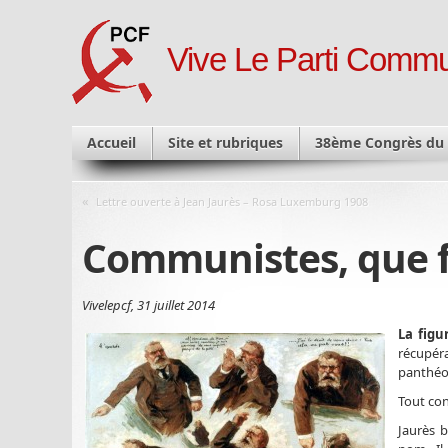
Vive Le Parti Commu
Accueil
Site et rubriques
38ème Congrès du
«
Lettre ouverte à Jean Jaurès – Rosa Luxemburg 1908
Communistes, que fa
Vivelepcf, 31 juillet 2014
La figu
récupéra
panthéo
Tout con
Jaurès b