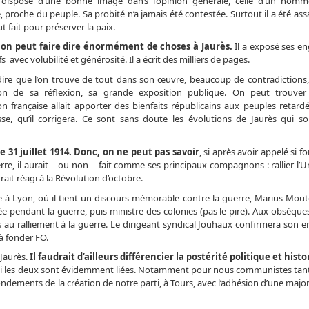
 dispose d’une bonne image dans l’opinion générale, celle d’un homme
 proche du peuple. Sa probité n’a jamais été contestée. Surtout il a été as
ut fait pour préserver la paix.
, on peut faire dire énormément de choses à Jaurès.
Il a exposé ses 
s avec volubilité et générosité. Il a écrit des milliers de pages.
dire que l’on trouve de tout dans son œuvre, beaucoup de contradictions,
tion de sa réflexion, sa grande exposition publique. On peut trouver
on française allait apporter des bienfaits républicains aux peuples retard
se, qu’il corrigera. Ce sont sans doute les évolutions de Jaurès qui so
le 31 juillet 1914. Donc, on ne peut pas savoir
, si après avoir appelé si f
erre, il aurait – ou non – fait comme ses principaux compagnons : rallier l’
ait réagi à la Révolution d’octobre.
elle à Lyon, où il tient un discours mémorable contre la guerre, Marius Mout
e pendant la guerre, puis ministre des colonies (pas le pire). Aux obsèques
s au ralliement à la guerre. Le dirigeant syndical Jouhaux confirmera son
à fonder FO.
 Jaurès.
Il faudrait d’ailleurs différencier la postérité politique et histo
i les deux sont évidemment liées. Notamment pour nous communistes tant 
fondements de la création de notre parti, à Tours, avec l’adhésion d’une major