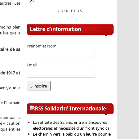
autres. Les
VOIR PLUS
 moins bien
Lettre d’information
guère que le
Prénom et Nom
aire de sa
Email
 de 1917 et
ment, que la
 « l’Humain
Solidarité Internationale
nnée par la
La retraite des 32 ans, entre manœuvres
de « caution
électorales et nécessité d’un front syndical
iquaient les
Le chemin vers la paix ou un leurre pour le