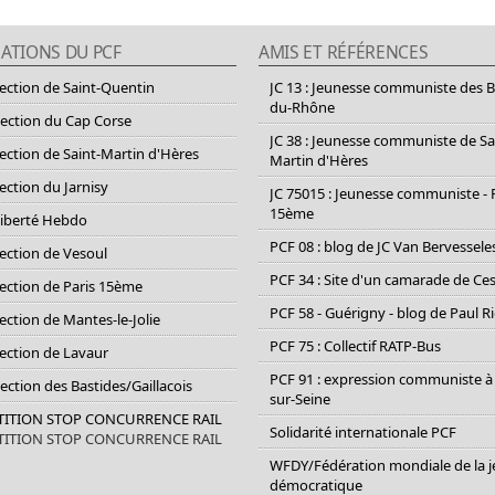
ATIONS DU PCF
AMIS ET RÉFÉRENCES
section de Saint-Quentin
JC 13 : Jeunesse communiste des 
du-Rhône
section du Cap Corse
JC 38 : Jeunesse communiste de Sa
section de Saint-Martin d'Hères
Martin d'Hères
section du Jarnisy
JC 75015 : Jeunesse communiste - 
15ème
Liberté Hebdo
PCF 08 : blog de JC Van Bervessele
section de Vesoul
PCF 34 : Site d'un camarade de C
section de Paris 15ème
PCF 58 - Guérigny - blog de Paul R
section de Mantes-le-Jolie
PCF 75 : Collectif RATP-Bus
section de Lavaur
PCF 91 : expression communiste à
Section des Bastides/Gaillacois
sur-Seine
ETITION STOP CONCURRENCE RAIL
Solidarité internationale PCF
ETITION STOP CONCURRENCE RAIL
WFDY/Fédération mondiale de la 
démocratique