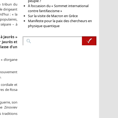
peuple ?
« tribun du
À l’occasion du « Sommet international
le dirigeant
contre l’antifascisme »
d’hui : « la
Sur la visite de Macron en Grèce
populaires,
Manifeste pour la paix des chercheurs en
 sépare – à
physique quantique
à Jaurès »
 Jaurès et
classe d’un
 « d’organe
u mouvement
.
cordiale et
dres de Rosa
 guerre, son
e Zinoviev
s traditions