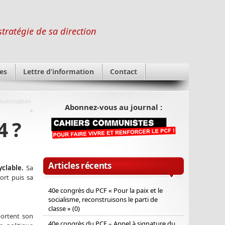
stratégie de sa direction
es
Lettre d’information
Contact
 mobilisation
Abonnez-vous au journal :
»
4 ?
Articles récents
clable.
Sa
ort puis sa
40e congrès du PCF « Pour la paix et le
socialisme, reconstruisons le parti de
classe » (0)
portent son
40e congrès du PCF – Appel à signature du