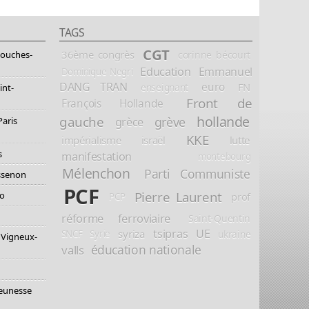
TAGS
CGT
36ème congrès
corinne bécourt
Bouches-
Education
Emmanuel
Dominique Negri
DANG TRAN
euro
FN
enseignant
int-
Front de
François Hollande
hollande
gauche
grève
grèce
Paris
KKE
impérialisme
israël
lutte
s
manifestation
montebourg
Mélenchon
Parti Communiste
essenon
PCF
Pierre Laurent
io
prof
PCP
réforme ferroviaire
Saint-Quentin
tsipras
UE
syriza
ukraine
SNCF
Syrie
 Vigneux-
éducation nationale
valls
jeunesse