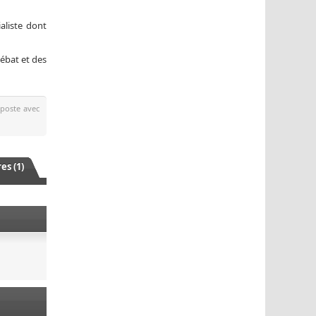
aliste dont
débat et des
 poste avec
s (1)