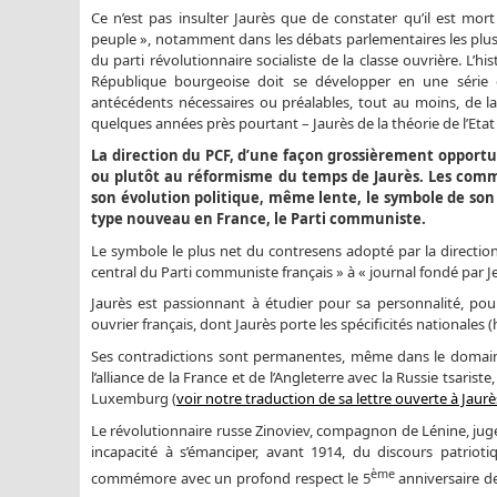
Ce n’est pas insulter Jaurès que de constater qu’il est mor
peuple », notamment dans les débats parlementaires les plus o
du parti révolutionnaire socialiste de la classe ouvrière. L’
République bourgeoise doit se développer en une série d
antécédents nécessaires ou préalables, tout au moins, de la
quelques années près pourtant – Jaurès de la théorie de l’Eta
La direction du PCF, d’une façon grossièrement opportun
ou plutôt au réformisme du temps de Jaurès. Les comm
son évolution politique, même lente, le symbole de son 
type nouveau en France, le Parti communiste.
Le symbole le plus net du contresens adopté par la directio
central du Parti communiste français » à « journal fondé par Je
Jaurès est passionnant à étudier pour sa personnalité, 
ouvrier français, dont Jaurès porte les spécificités nationales
Ses contradictions sont permanentes, même dans le domaine de
l’alliance de la France et de l’Angleterre avec la Russie tsaris
Luxemburg (
voir notre traduction de sa lettre ouverte à Jaurè
Le révolutionnaire russe Zinoviev, compagnon de Lénine, juge 
incapacité à s’émanciper, avant 1914, du discours patrioti
ème
commémore avec un profond respect le 5
anniversaire de