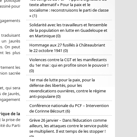
 politique
texte alternatif « Pour la paix et le
sassiné pour
socialisme : reconstruisons le parti de classe
» (1)
engagements
Solidarité avec les travailleurs et l’ensemble
de la population en lutte en Guadeloupe et
 traduisant
en Martinique (0)
 un Jaurès
Hommage aux 27 fusillés à Châteaubriant
és. On peut
le 22 octobre 1941 (0)
nt les plus
Violences contre la CGT et les manifestants
du 1er mai : qui en profite sinon le pouvoir !
ortement les
(0)
Union sacrée
1er mai de lutte pour la paix, pour la
défense des libertés, pour les
et, qui sera
revendications ouvrières, contre le régime
 de Jaurès,
anti-populaire (0)
 engagement
Conférence nationale du PCF – Intervention
de Corinne Bécourt (6)
rique de la
la prise de
Grève 26 janvier – Dans l’éducation comme
ité du Parti
ailleurs, les attaques contre le service public
se multiplient. Il est temps de les stopper !
(0)