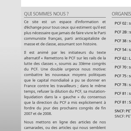
QUI SOMMES NOUS ?
ORGANIS
Ce site est un espace d’information et
PCF 02 : 
d’échange pour tous ceux qui estiment qu’il est
PCF 2B : 
plus nécessaire que jamais de faire vivre le Parti
communiste français, parti anticapitaliste de
PCF 38 : 
masse et de classe, assumant son histoire.
PCF 54 : 
Il est animé par les initiateurs du texte
alternatif « Remettons le PCF sur les rails de la
PCF 62 : 
lutte des classes », soumis au 33ème congrès
PCF 70 : 
du PCF. Une double urgence nous motive:
combattre les nouveaux moyens politiques
PCF 75 : 
que le capital mondialisé a pu se donner en
PCF 78 : 
France contre les travailleurs ; dans le même
temps, refuser la dilution du PCF, sa mutation-
PCF 81 : 
liquidation dans la « gauche » du consensus
PCF 81 : 
que la direction du PCF a mis explicitement à
l’ordre du jour des prochains congrès de fin
SNCF: P
2007 et de 2008.
SNCF: P
Nous mettons en ligne des articles de nos
camarades, ou des articles qui nous semblent