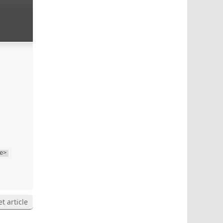
e>
t article