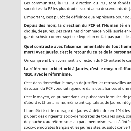
Les communistes, le PCF, la direction du PCF, sont fondés 
socialistes du PS les plus droitiers sont aussi descendants de Ja
L’important, c’est plutôt de définir ce que représente pour nou
Depuis des mois, la direction du PCF et l’Humanité en
choisie, de Jaurès. Des centaines d’hommage. Voilà Jaurès enr
gaz de schiste comme sujet sur lequel on ne fait pas parler le
Quel contraste avec l’absence lamentable de tout homm
mort! Avec Jaurès, c’est le retour du culte de la personn
On comprend bien comment la direction du PCF entend le conju
La référence urbi et orbi à Jaurès, c’est le moyen d’effa
1920, avec le réformisme.
C’est dans l’immédiat le moyen de justifier les retrouvailles a
direction du PCF voudrait rejoindre dans des alliances et une
C’est le moyen, en puisant dans les puissantes formules de J
d’abord ». L’humanisme, même anticapitaliste, de Jaurès intégrai
L’honnêteté et le courage de Jaurès à défendre en 1914 les r
plupart des dirigeants socio-démocrates de tous les pays, son
de gauche » au réformisme, au parlementarisme vain, à l’intég
socio-démocrates français et les jauressistes, aussitôt convert