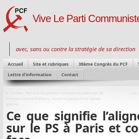
Vive Le Parti Communiste
avec, sans ou contre la stratégie de sa direction
Accueil
Site et rubriques
38ème Congrès du PCF
Lettre d’information
Contact
«
Ecotaxe : Non à la récupération politique du patronat. De
Leur
Bretagne comme d’ailleurs, monte l’exigence d’une riposte
globale.
Ce que signifie l’ali
sur le PS à Paris et c