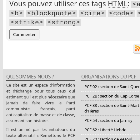
Vous pouvez utiliser ces tags
HTML
:
<
<b>
<blockquote>
<cite>
<code>
<strike>
<strong>
QUI SOMMES NOUS ?
ORGANISATIONS DU PCF
Ce site est un espace d’information
PCF 02 : section de Saint-Que
et d’échange pour tous ceux qui
PCF 2B : section du Cap Corse
estiment qu’il est plus nécessaire que
jamais de faire vivre le Parti
PCF 38 : section de Saint-Mart
communiste français, parti
d'Hères
anticapitaliste de masse et de classe,
PCF 54 : section du Jarnisy
assumant son histoire.
Il est animé par les initiateurs du
PCF 62 : Liberté Hebdo
texte alternatif « Remettons le PCF
PCF 70 : section de Vesoul