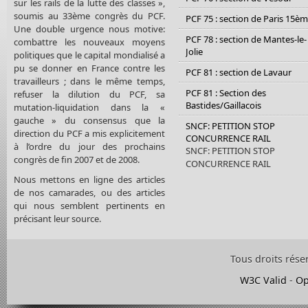
sur les rails de la lutte des classes »,
soumis au 33ème congrès du PCF.
PCF 75 : section de Paris 15è
Une double urgence nous motive:
PCF 78 : section de Mantes-le-
combattre les nouveaux moyens
Jolie
politiques que le capital mondialisé a
pu se donner en France contre les
PCF 81 : section de Lavaur
travailleurs ; dans le même temps,
PCF 81 : Section des
refuser la dilution du PCF, sa
Bastides/Gaillacois
mutation-liquidation dans la «
gauche » du consensus que la
SNCF: PETITION STOP
direction du PCF a mis explicitement
CONCURRENCE RAIL
à l’ordre du jour des prochains
SNCF: PETITION STOP
congrès de fin 2007 et de 2008.
CONCURRENCE RAIL
Nous mettons en ligne des articles
de nos camarades, ou des articles
qui nous semblent pertinents en
précisant leur source.
Tous droits rése
W3C Valid
-
Op