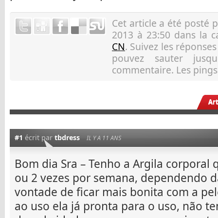
Cet article a été posté 
2013 à 23:50 dans la 
CN
. Suivez les réponse
pouvez sauter jusqu
commentaire. Les pings 
Ar
#1
écrit par
tbdress
IL Y A 11 ANS
Bom dia Sra – Tenho a Argila corporal 
ou 2 vezes por semana, dependendo d
vontade de ficar mais bonita com a pe
ao uso ela já pronta para o uso, não te