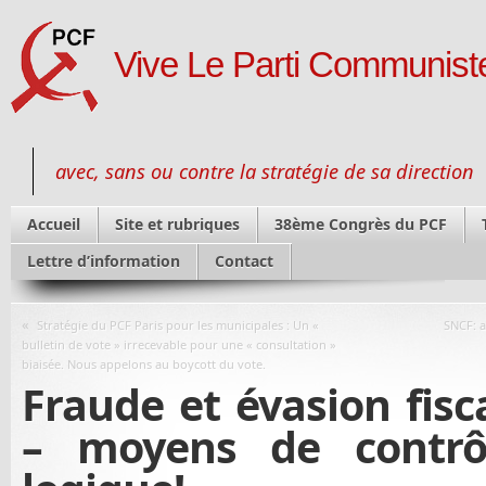
Vive Le Parti Communiste
avec, sans ou contre la stratégie de sa direction
Accueil
Site et rubriques
38ème Congrès du PCF
Lettre d’information
Contact
«
Stratégie du PCF Paris pour les municipales : Un «
SNCF: a
bulletin de vote » irrecevable pour une « consultation »
biaisée. Nous appelons au boycott du vote.
Fraude et évasion fisc
– moyens de contrô