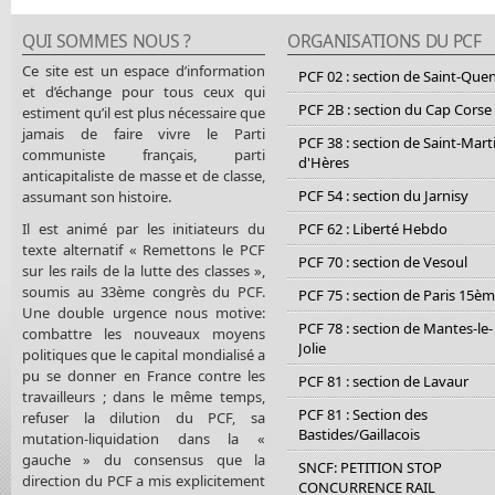
QUI SOMMES NOUS ?
ORGANISATIONS DU PCF
Ce site est un espace d’information
PCF 02 : section de Saint-Que
et d’échange pour tous ceux qui
PCF 2B : section du Cap Corse
estiment qu’il est plus nécessaire que
jamais de faire vivre le Parti
PCF 38 : section de Saint-Mart
communiste français, parti
d'Hères
anticapitaliste de masse et de classe,
PCF 54 : section du Jarnisy
assumant son histoire.
Il est animé par les initiateurs du
PCF 62 : Liberté Hebdo
texte alternatif « Remettons le PCF
PCF 70 : section de Vesoul
sur les rails de la lutte des classes »,
soumis au 33ème congrès du PCF.
PCF 75 : section de Paris 15è
Une double urgence nous motive:
PCF 78 : section de Mantes-le-
combattre les nouveaux moyens
Jolie
politiques que le capital mondialisé a
pu se donner en France contre les
PCF 81 : section de Lavaur
travailleurs ; dans le même temps,
PCF 81 : Section des
refuser la dilution du PCF, sa
Bastides/Gaillacois
mutation-liquidation dans la «
gauche » du consensus que la
SNCF: PETITION STOP
direction du PCF a mis explicitement
CONCURRENCE RAIL