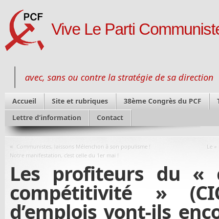
Vive Le Parti Communiste
avec, sans ou contre la stratégie de sa direction
Accueil
Site et rubriques
38ème Congrès du PCF
Lettre d’information
Contact
«
Communistes, laissons Mélenchon à son populisme !
Le «
Notre manifestation, c’est celle du 1er mai !
Les profiteurs du « 
compétitivité » (C
d’emplois vont-ils enc