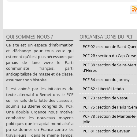
QUI SOMMES NOUS ?
ORGANISATIONS DU PCF
Ce site est un espace d’information
PCF 02 : section de Saint-Que
et d’échange pour tous ceux qui
PCF 2B : section du Cap Corse
estiment qu’il est plus nécessaire que
jamais de faire vivre le Parti
PCF 38 : section de Saint-Mart
communiste français, parti
d'Hères
anticapitaliste de masse et de classe,
PCF 54 : section du Jarnisy
assumant son histoire.
Il est animé par les initiateurs du
PCF 62 : Liberté Hebdo
texte alternatif « Remettons le PCF
PCF 70 : section de Vesoul
sur les rails de la lutte des classes »,
soumis au 33ème congrès du PCF.
PCF 75 : section de Paris 15è
Une double urgence nous motive:
PCF 78 : section de Mantes-le-
combattre les nouveaux moyens
Jolie
politiques que le capital mondialisé a
pu se donner en France contre les
PCF 81 : section de Lavaur
travailleurs ; dans le même temps,