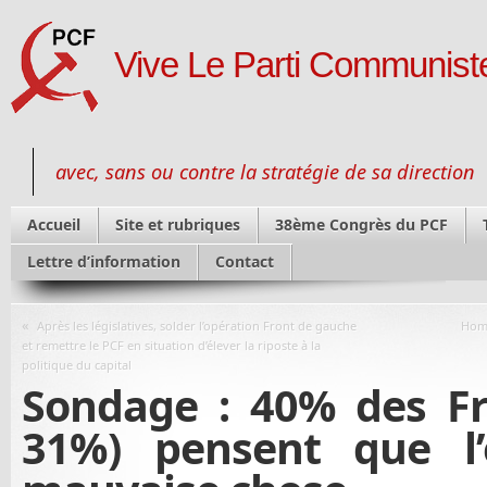
Vive Le Parti Communiste
avec, sans ou contre la stratégie de sa direction
Accueil
Site et rubriques
38ème Congrès du PCF
Lettre d’information
Contact
«
Après les législatives, solder l’opération Front de gauche
Homm
et remettre le PCF en situation d’élever la riposte à la
politique du capital
Sondage : 40% des Fr
31%) pensent que l