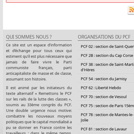
QUI SOMMES NOUS ?
ORGANISATIONS DU PCF
Ce site est un espace d’information
PCF 02 : section de Saint-Que
et d’échange pour tous ceux qui
PCF 2B : section du Cap Corse
estiment qu’il est plus nécessaire que
jamais de faire vivre le Parti
PCF 38 : section de Saint-Mart
communiste français, parti
d'Hères
anticapitaliste de masse et de classe,
PCF 54 : section du Jarnisy
assumant son histoire.
Il est animé par les initiateurs du
PCF 62 : Liberté Hebdo
texte alternatif « Remettons le PCF
PCF 70 : section de Vesoul
sur les rails de la lutte des classes »,
soumis au 33ème congrès du PCF.
PCF 75 : section de Paris 15è
Une double urgence nous motive:
PCF 78 : section de Mantes-le-
combattre les nouveaux moyens
Jolie
politiques que le capital mondialisé a
pu se donner en France contre les
PCF 81 : section de Lavaur
travailleurs ; dans le même temps,