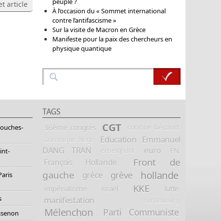
peuple ?
t article
À l’occasion du « Sommet international
contre l’antifascisme »
Sur la visite de Macron en Grèce
Manifeste pour la paix des chercheurs en
physique quantique
TAGS
CGT
36ème congrès
corinne bécourt
Bouches-
Education
Emmanuel
Dominique Negri
DANG TRAN
euro
FN
enseignant
int-
Front de
François Hollande
hollande
gauche
grève
grèce
Paris
KKE
impérialisme
israël
lutte
s
manifestation
montebourg
Mélenchon
Parti Communiste
essenon