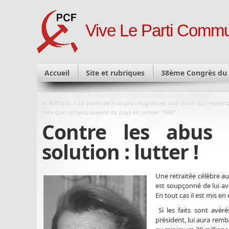
Vive Le Parti Commu
Accueil
Site et rubriques
38ème Congrès du
«
Raffarin: « La vision de Français résignés est une vision qui ressemb
celle que certains avaient du pays en janvier 1968″
Contre les abus 
solution : lutter !
Une retraitée célèbre au
est soupçonné de lui av
En tout cas il est mis e
Si les faits sont avér
président, lui aura rem