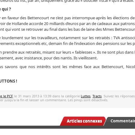
euros du fisc, par an, uniquement grâce au « bouclier fiscal » qu’il a établi.
 qui ?
y en faveur des Bettencourt ne s’est pas interrompue après les élections de
uvoir de Hollande accorde 20 milliards d’euros par an de cadeaux aux patro
tant qui vont se retrouver au final dans les bas de laine des Mmes Bettencour
 lourdement sur les travailleurs, notamment sur les retraités : TVA antisoc
vements exceptionnels etc, demain fin de l’indexation des pensions sur les p
 prendre aux retraités, misant sur leurs « faiblesses ». Ils ne sont plus dans l
ement, avec insistance, pour des nantis. Ils vieillissent.
nous savons que nos intérêts sont les mêmes face aux Bettencourt, Nico
LUTTONS !
ve le PCF
le 31 mars 2013 à 13:39 dans la catégorie
Luttes
,
Tracts
. Suivez les réponses
r jusqu'a la fin et laisser un commentaire. Les pings sont désactivés.
Articles connexes
Commentaire