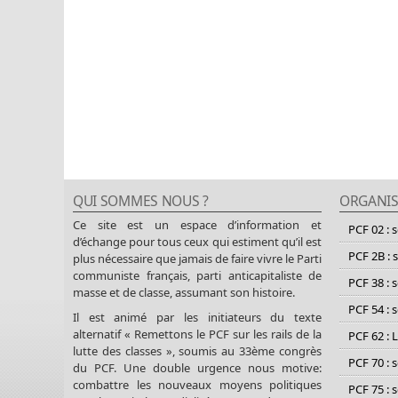
QUI SOMMES NOUS ?
ORGANIS
Ce site est un espace d’information et
PCF 02 : 
d’échange pour tous ceux qui estiment qu’il est
PCF 2B : 
plus nécessaire que jamais de faire vivre le Parti
communiste français, parti anticapitaliste de
PCF 38 : 
masse et de classe, assumant son histoire.
PCF 54 : 
Il est animé par les initiateurs du texte
alternatif « Remettons le PCF sur les rails de la
PCF 62 : 
lutte des classes », soumis au 33ème congrès
PCF 70 : 
du PCF. Une double urgence nous motive:
combattre les nouveaux moyens politiques
PCF 75 : 