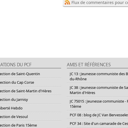
Flux de commentaires pour ce
ATIONS DU PCF
AMIS ET RÉFÉRENCES
section de Saint-Quentin
JC 13 : Jeunesse communiste des 
du-Rhône
section du Cap Corse
JC 38 : Jeunesse communiste de Sa
section de Saint-Martin d'Hères
Martin d'Hères
section du Jarnisy
JC 75015 : Jeunesse communiste - 
15ème
Liberté Hebdo
PCF 08 : blog de JC Van Bervessele
section de Vesoul
PCF 34 : Site d'un camarade de C
section de Paris 15ème