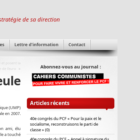
stratégie de sa direction
es
Lettre d’information
Contact
 et posent la
Abonnez-vous au journal :
»
e de l’euro
ule
Articles récents
blique (UMP)
le en 2007.
40e congrès du PCF « Pour la paix et le
socialisme, reconstruisons le parti de
on ami, élu
classe » (0)
le a touché
40e congrès du PCF – Appel à signature du