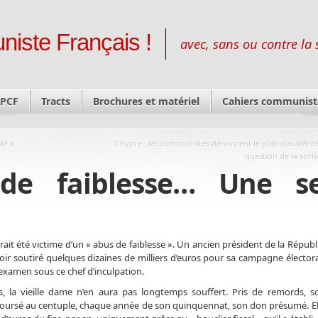
niste Français !
avec, sans ou contre la 
 PCF
Tracts
Brochures et matériel
Cahiers communist
le à
Chypre : les communistes dénoncent le plan d’austérité
question de la sorti
de faiblesse… Une se
rait été victime d’un « abus de faiblesse ». Un ancien président de la Répu
oir soutiré quelques dizaines de milliers d’euros pour sa campagne électora
n examen sous ce chef d’inculpation.
és, la vieille dame n’en aura pas longtemps souffert. Pris de remords, s
boursé au centuple, chaque année de son quinquennat, son don présumé. El