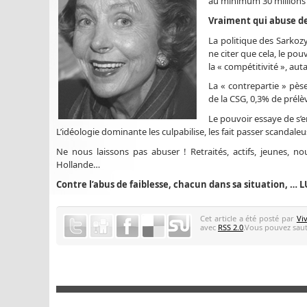
au minimum 30 millions d’
Vraiment qui abuse de
La politique des Sarkoz
ne citer que cela, le po
la « compétitivité », au
La « contrepartie » pèse
de la CSG, 0,3% de prélè
Le pouvoir essaye de s’en
L’idéologie dominante les culpabilise, les fait passer scandaleus
Ne nous laissons pas abuser ! Retraités, actifs, jeunes, 
Hollande…
Contre l’abus de faiblesse, chacun dans sa situation, … 
Cet article a été posté par
Vi
avec
RSS 2.0
.Vous pouvez saute