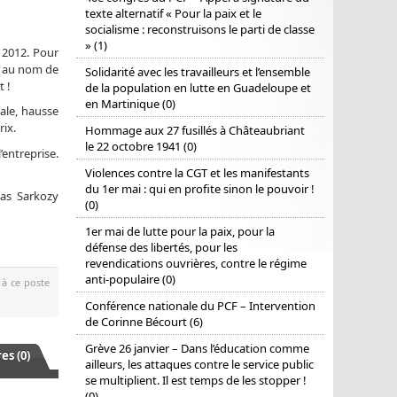
texte alternatif « Pour la paix et le
socialisme : reconstruisons le parti de classe
» (1)
 2012. Pour
ns au nom de
Solidarité avec les travailleurs et l’ensemble
t !
de la population en lutte en Guadeloupe et
en Martinique (0)
iale, hausse
rix.
Hommage aux 27 fusillés à Châteaubriant
le 22 octobre 1941 (0)
’entreprise.
Violences contre la CGT et les manifestants
du 1er mai : qui en profite sinon le pouvoir !
las Sarkozy
(0)
1er mai de lutte pour la paix, pour la
défense des libertés, pour les
revendications ouvrières, contre le régime
anti-populaire (0)
 à ce poste
Conférence nationale du PCF – Intervention
de Corinne Bécourt (6)
Grève 26 janvier – Dans l’éducation comme
s (0)
ailleurs, les attaques contre le service public
se multiplient. Il est temps de les stopper !
(0)