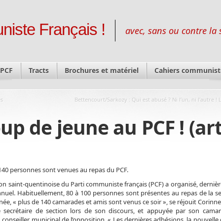
niste Français !
avec, sans ou contre la 
 PCF
Tracts
Brochures et matériel
Cahiers communist
es
Bettencourt/Sarkozy : Qui est abusé ? Ni l’un, ni l’autre ! 
 de jeune au PCF ! (art
140 personnes sont venues au repas du PCF.
on saint-quentinoise du Parti communiste français (PCF) a organisé, derniè
nuel. Habituellement, 80 à 100 personnes sont présentes au repas de la se
née, « plus de 140 camarades et amis sont venus ce soir », se réjouit Corinne
e secrétaire de section lors de son discours, et appuyée par son camar
 conseiller municipal de l’opposition. « Les dernières adhésions, la nouvel