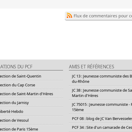
Flux de commentaires pour ce
ATIONS DU PCF
AMIS ET RÉFÉRENCES
section de Saint-Quentin
JC 13 : Jeunesse communiste des 
du-Rhône
section du Cap Corse
JC 38 : Jeunesse communiste de Sa
section de Saint-Martin d'Hères
Martin d'Hères
section du Jarnisy
JC 75015 : Jeunesse communiste - 
15ème
Liberté Hebdo
PCF 08 : blog de JC Van Bervessele
section de Vesoul
PCF 34 : Site d'un camarade de C
section de Paris 15ème