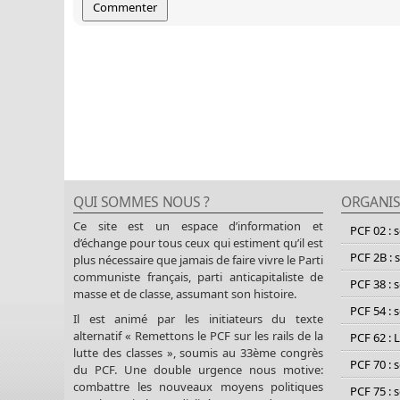
QUI SOMMES NOUS ?
ORGANIS
Ce site est un espace d’information et
PCF 02 : 
d’échange pour tous ceux qui estiment qu’il est
PCF 2B : 
plus nécessaire que jamais de faire vivre le Parti
communiste français, parti anticapitaliste de
PCF 38 : 
masse et de classe, assumant son histoire.
PCF 54 : 
Il est animé par les initiateurs du texte
alternatif « Remettons le PCF sur les rails de la
PCF 62 : 
lutte des classes », soumis au 33ème congrès
PCF 70 : 
du PCF. Une double urgence nous motive:
combattre les nouveaux moyens politiques
PCF 75 : 