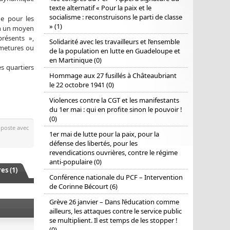
texte alternatif « Pour la paix et le
socialisme : reconstruisons le parti de classe
he pour les
» (1)
ien un moyen
résents »,
Solidarité avec les travailleurs et l’ensemble
rmetures ou
de la population en lutte en Guadeloupe et
en Martinique (0)
s quartiers
Hommage aux 27 fusillés à Châteaubriant
le 22 octobre 1941 (0)
Violences contre la CGT et les manifestants
du 1er mai : qui en profite sinon le pouvoir !
(0)
 poste avec
1er mai de lutte pour la paix, pour la
défense des libertés, pour les
revendications ouvrières, contre le régime
anti-populaire (0)
s (1)
Conférence nationale du PCF – Intervention
de Corinne Bécourt (6)
Grève 26 janvier – Dans l’éducation comme
ailleurs, les attaques contre le service public
se multiplient. Il est temps de les stopper !
(0)