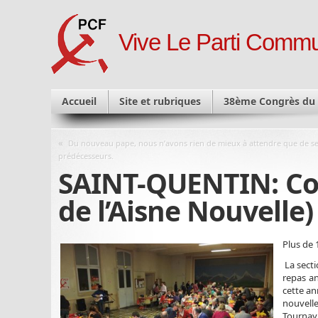
Vive Le Parti Commu
Accueil
Site et rubriques
38ème Congrès du
«
Du nouveau pape, nous n’avons rien de mieux à attendre que de s
prédécesseurs.
SAINT-QUENTIN: Coup
de l’Aisne Nouvelle)
Plus de 
La secti
repas an
cette an
nouvell
Tournay,