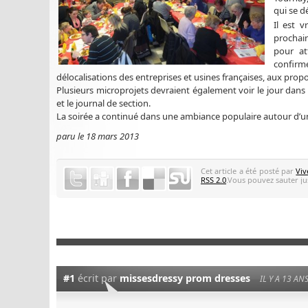
qui se d
Il est v
prochain
pour at
confirme
délocalisations des entreprises et usines françaises, aux prop
Plusieurs microprojets devraient également voir le jour dans
et le journal de section.
La soirée a continué dans une ambiance populaire autour d’u
paru le 18 mars 2013
Cet article a été posté par
Viv
RSS 2.0
.Vous pouvez sauter jus
#1
écrit par
missesdressy prom dresses
IL Y A 13 AN