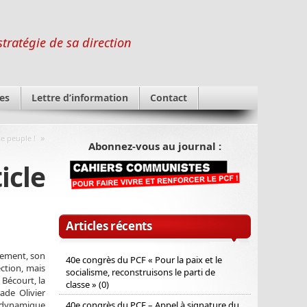
stratégie de sa direction
es
Lettre d’information
Contact
»
Le peuple !
Abonnez-vous au journal :
icle
Articles récents
rement, son
40e congrès du PCF « Pour la paix et le
ction, mais
socialisme, reconstruisons le parti de
 Bécourt, la
classe » (0)
ade Olivier
le dynamique
40e congrès du PCF – Appel à signature du