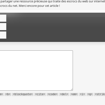
pour partager une ressource précieuse qui traite des escrocs du web sur internet
crocs du net. Merci encore pour cet article !
m>
<b>
<blockquote>
<cite>
<code>
<del>
<em>
<i>
<q>
<strik