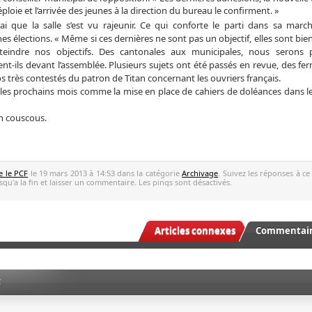
éploie et l’arrivée des jeunes à la direction du bureau le confirment. »
rai que la salle s’est vu rajeunir. Ce qui conforte le parti dans sa marc
es élections. « Même si ces dernières ne sont pas un objectif, elles sont b
teindre nos objectifs. Des cantonales aux municipales, nous serons p
nt-ils devant l’assemblée. Plusieurs sujets ont été passés en revue, des fe
os très contestés du patron de Titan concernant les ouvriers français.
 les prochains mois comme la mise en place de cahiers de doléances dans le
n couscous.
e le PCF
le 19 mars 2013 à 14:53 dans la catégorie
Archivage
. Suivez les réponses à ce
qu'a la fin et laisser un commentaire. Les pings sont désactivés.
Articles connexes
Commentaire
S