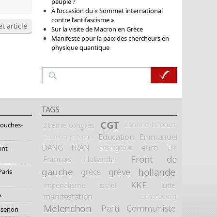
peuple ?
À l’occasion du « Sommet international
contre l’antifascisme »
t article
Sur la visite de Macron en Grèce
Manifeste pour la paix des chercheurs en
physique quantique
TAGS
CGT
36ème congrès
corinne bécourt
Bouches-
Education
Emmanuel
Dominique Negri
DANG TRAN
euro
FN
enseignant
int-
Front de
François Hollande
hollande
gauche
grève
grèce
Paris
KKE
impérialisme
israël
lutte
s
manifestation
montebourg
Mélenchon
Parti Communiste
essenon