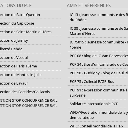
ATIONS DU PCF
AMIS ET RÉFÉRENCES
section de Saint-Quentin
JC 13 : Jeunesse communiste des 
du-Rhône
section du Cap Corse
JC 38 : Jeunesse communiste de Sa
section de Saint-Martin d'Hères
Martin d'Hères
section du Jarnisy
JC 75015 : Jeunesse communiste - 
15ème
Liberté Hebdo
PCF 08 : blog de JC Van Bervessele
section de Vesoul
PCF 34 : Site d'un camarade de C
section de Paris 15ème
PCF 58 - Guérigny - blog de Paul R
section de Mantes-le-Jolie
PCF 75 : Collectif RATP-Bus
section de Lavaur
PCF 91 : expression communiste à
Section des Bastides/Gaillacois
sur-Seine
ETITION STOP CONCURRENCE RAIL
Solidarité internationale PCF
ETITION STOP CONCURRENCE RAIL
WFDY/Fédération mondiale de la 
démocratique
WPC: Conseil mondial de la Paix