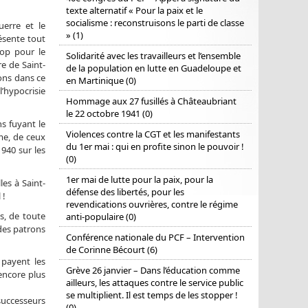
texte alternatif « Pour la paix et le
socialisme : reconstruisons le parti de classe
uerre et le
» (1)
ésente tout
rop pour le
Solidarité avec les travailleurs et l’ensemble
e de Saint-
de la population en lutte en Guadeloupe et
ons dans ce
en Martinique (0)
l’hypocrisie
Hommage aux 27 fusillés à Châteaubriant
le 22 octobre 1941 (0)
s fuyant le
Violences contre la CGT et les manifestants
sme, de ceux
du 1er mai : qui en profite sinon le pouvoir !
1940 sur les
(0)
1er mai de lutte pour la paix, pour la
les à Saint-
défense des libertés, pour les
 !
revendications ouvrières, contre le régime
s, de toute
anti-populaire (0)
 des patrons
Conférence nationale du PCF – Intervention
de Corinne Bécourt (6)
 payent les
Grève 26 janvier – Dans l’éducation comme
 encore plus
ailleurs, les attaques contre le service public
se multiplient. Il est temps de les stopper !
 successeurs
(0)