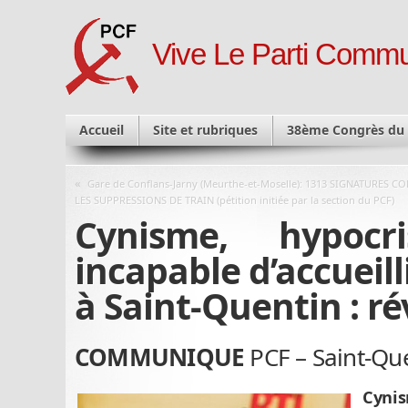
Vive Le Parti Commu
Accueil
Site et rubriques
38ème Congrès du
«
Gare de Conflans-Jarny (Meurthe-et-Moselle): 1313 SIGNATURES C
LES SUPPRESSIONS DE TRAIN (pétition initiée par la section du PCF)
Cynisme, hypocr
incapable d’accueill
à Saint-Quentin : ré
COMMUNIQUE
PCF – Saint-Que
Cynis