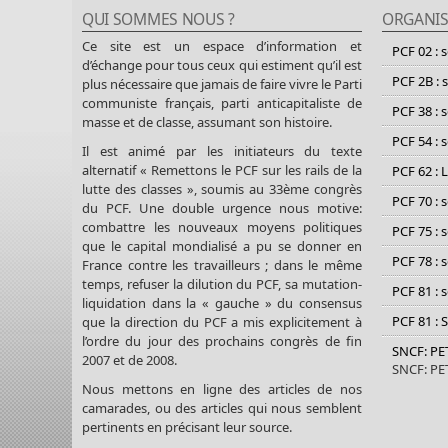
QUI SOMMES NOUS ?
ORGANIS
Ce site est un espace d’information et
PCF 02 : 
d’échange pour tous ceux qui estiment qu’il est
PCF 2B : 
plus nécessaire que jamais de faire vivre le Parti
communiste français, parti anticapitaliste de
PCF 38 : 
masse et de classe, assumant son histoire.
PCF 54 : 
Il est animé par les initiateurs du texte
alternatif « Remettons le PCF sur les rails de la
PCF 62 : 
lutte des classes », soumis au 33ème congrès
PCF 70 : 
du PCF. Une double urgence nous motive:
combattre les nouveaux moyens politiques
PCF 75 : 
que le capital mondialisé a pu se donner en
PCF 78 : 
France contre les travailleurs ; dans le même
temps, refuser la dilution du PCF, sa mutation-
PCF 81 : 
liquidation dans la « gauche » du consensus
PCF 81 : 
que la direction du PCF a mis explicitement à
l’ordre du jour des prochains congrès de fin
SNCF: P
2007 et de 2008.
SNCF: P
Nous mettons en ligne des articles de nos
camarades, ou des articles qui nous semblent
pertinents en précisant leur source.