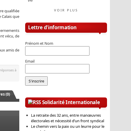
VOIR PLUS
re qualifiée
e Calais que
Lettre d’information
uvernements
ont vécu, de
Prénom et Nom
aux amis de
Email
 réponses à
s (0)
Solidarité Internationale
La retraite des 32 ans, entre manœuvres
électorales et nécessité d’un front syndical
Le chemin vers la paix ou un leurre pour le