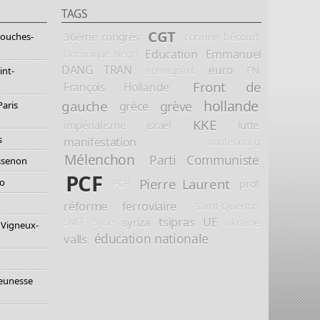
TAGS
CGT
36ème congrès
corinne bécourt
Bouches-
Education
Emmanuel
Dominique Negri
DANG TRAN
euro
FN
enseignant
int-
Front de
François Hollande
hollande
gauche
grève
grèce
Paris
KKE
impérialisme
israël
lutte
s
manifestation
montebourg
Mélenchon
Parti Communiste
essenon
PCF
Pierre Laurent
io
prof
PCP
réforme ferroviaire
Saint-Quentin
tsipras
UE
syriza
ukraine
SNCF
Syrie
 Vigneux-
éducation nationale
valls
jeunesse