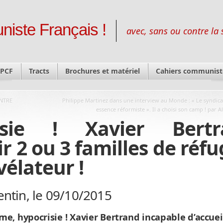
niste Français !
avec, sans ou contre la 
 PCF
Tracts
Brochures et matériel
Cahiers communist
ONTRE
Philippe Martinez dans une interview au Monde : « Le syndica
essence réformiste ». Il a choisi son camp ! par A
isie ! Xavier Bertr
ir 2 ou 3 familles de réfu
vélateur !
ntin, le 09/10/2015
me, hypocrisie !
Xavier Bertrand incapable d’accueil