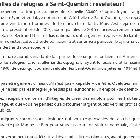
illes de réfugiés à Saint-Quentin : révélateur !
ernement a fini par accepter de recueillir 30.000 réfugiés fuyant la g
me en Syrie et en Libye notamment. A l’échelle de Saint-Quentin, cela repr
 une vingtaine d’hommes, de femmes et d’enfants. Mais c’est déjà de t
 à la présidentielle de 2017, aux régionales de 2015 et accessoirement mair
 Xavier Bertrand ! Les médias nationaux ont largement repris ses déclarati
mmunistes, cette attitude politicienne et ses arrière-pensées, le cynisme et 
r Bertrand nous écoeurent.
n maire aurait sans doute fait partie de ceux qui refoulaient les Arménien
, les réfugiés italiens, allemands, espagnols fuyant le fascisme et le nazi
 1940, de ceux qui voulaient refouler les Saint-Quentinois jetés en 1914 et 
 pas être généreux mais qu’il n’est pas « capable » de l’être. Quelques famil
r, je ne sais pas les intégrer, je ne sais pas leur donner un emploi » se défend-il
ez incapable de former, d’intégrer, de créer des emplois pour les habitant
age, et que vous ne pensiez qu’à détourner l’argent public vers les profits
ublics.
s migrants comme vous l’insinuez qui sont responsables de la crise que
 ouverte par Marine Le Pen pour vous hisser à une stature nationale, c’est
uvernement qui a détruit la Libye, fait le lit des islamistes, avant que vos