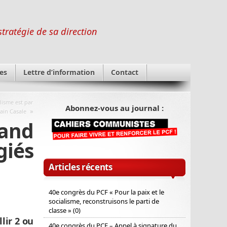
stratégie de sa direction
es
Lettre d’information
Contact
lisme est par
Abonnez-vous au journal :
»
lain Casale
and
giés
Articles récents
40e congrès du PCF « Pour la paix et le
socialisme, reconstruisons le parti de
classe » (0)
lir 2 ou
40e congrès du PCF – Appel à signature du