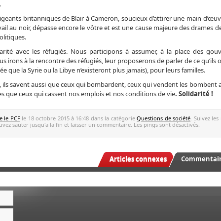
.
rigeants britanniques de Blair à Cameron, soucieux d’attirer une main-d’œuv
avail au noir, dépasse encore le vôtre et est une cause majeure des drames d
litiques.
arité avec les réfugiés. Nous participons à assumer, à la place des go
s irons à la rencontre des réfugiés, leur proposerons de parler de ce qu’ils 
e que la Syrie ou la Libye n’existeront plus jamais), pour leurs familles.
t, ils savent aussi que ceux qui bombardent, ceux qui vendent les bombent 
es que ceux qui cassent nos emplois et nos conditions de vie
. Solidarité !
e le PCF
le 18 octobre 2015 à 16:48 dans la catégorie
Questions de société
. Suivez les
vez sauter jusqu'a la fin et laisser un commentaire. Les pings sont désactivés.
Articles connexes
Commentaire