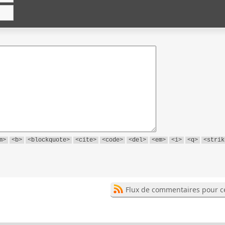
m>
<b>
<blockquote>
<cite>
<code>
<del>
<em>
<i>
<q>
<strik
Flux de commentaires pour ce