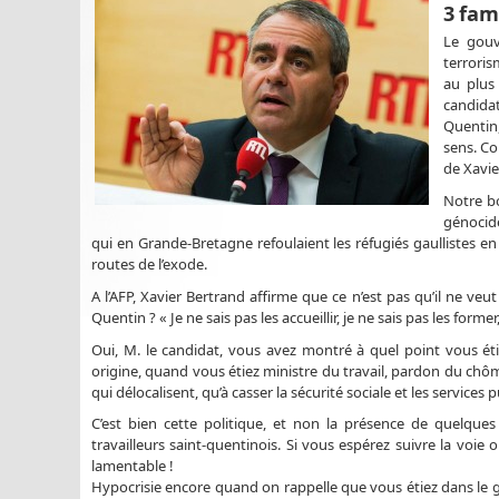
3 fam
Le gouv
terroris
au plus
candidat
Quentin,
sens. Co
de Xavie
Notre bo
génocide
qui en Grande-Bretagne refoulaient les réfugiés gaullistes en
routes de l’exode.
A l’AFP, Xavier Bertrand affirme que ce n’est pas qu’il ne veut
Quentin ? « Je ne sais pas les accueillir, je ne sais pas les forme
Oui, M. le candidat, vous avez montré à quel point vous éti
origine, quand vous étiez ministre du travail, pardon du chôm
qui délocalisent, qu’à casser la sécurité sociale et les services p
C’est bien cette politique, et non la présence de quelque
travailleurs saint-quentinois. Si vous espérez suivre la voie
lamentable !
Hypocrisie encore quand on rappelle que vous étiez dans le go