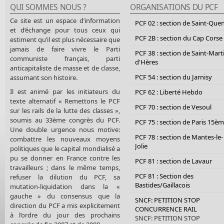
QUI SOMMES NOUS ?
ORGANISATIONS DU PCF
Ce site est un espace d’information
PCF 02 : section de Saint-Que
et d’échange pour tous ceux qui
PCF 2B : section du Cap Corse
estiment qu’il est plus nécessaire que
jamais de faire vivre le Parti
PCF 38 : section de Saint-Mart
communiste français, parti
d'Hères
anticapitaliste de masse et de classe,
PCF 54 : section du Jarnisy
assumant son histoire.
Il est animé par les initiateurs du
PCF 62 : Liberté Hebdo
texte alternatif « Remettons le PCF
PCF 70 : section de Vesoul
sur les rails de la lutte des classes »,
soumis au 33ème congrès du PCF.
PCF 75 : section de Paris 15è
Une double urgence nous motive:
PCF 78 : section de Mantes-le-
combattre les nouveaux moyens
Jolie
politiques que le capital mondialisé a
pu se donner en France contre les
PCF 81 : section de Lavaur
travailleurs ; dans le même temps,
PCF 81 : Section des
refuser la dilution du PCF, sa
Bastides/Gaillacois
mutation-liquidation dans la «
gauche » du consensus que la
SNCF: PETITION STOP
direction du PCF a mis explicitement
CONCURRENCE RAIL
à l’ordre du jour des prochains
SNCF: PETITION STOP