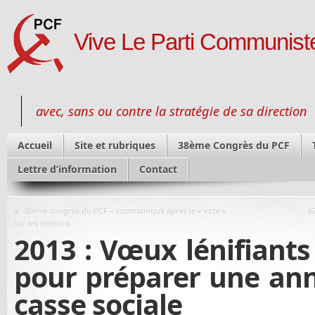
Vive Le Parti Communiste
avec, sans ou contre la stratégie de sa direction
Accueil
Site et rubriques
38ème Congrès du PCF
Lettre d’information
Contact
«
36ème congrès du PCF – communiqué après le « vote »
6
sur les motions
2013 : Vœux lénifiants
pour préparer une ann
casse sociale