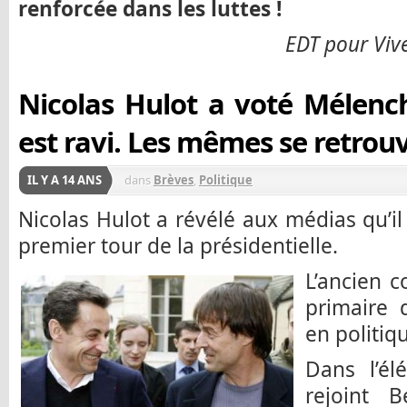
renforcée dans les luttes !
EDT pour Viv
Nicolas Hulot a voté Mélen
est ravi. Les mêmes se retrouv
IL Y A 14 ANS
dans
Brèves
,
Politique
Nicolas Hulot a révélé aux médias qu’i
premier tour de la présidentielle.
L’ancien c
primaire 
en politiq
Dans l’élé
rejoint B