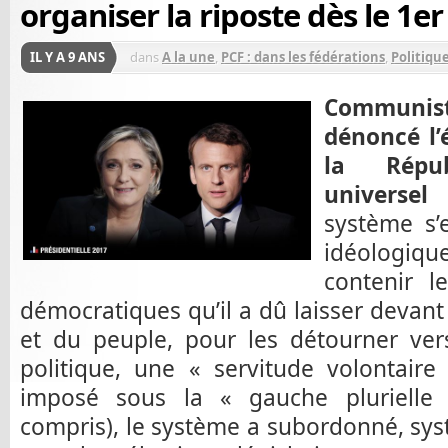
organiser la riposte dès le 1er
IL Y A 9 ANS
dans
A la une
,
PCF : dans les fédérations
,
Politiqu
Communiste
dénoncé l’
la Répu
universel 
système s’
idéologi
contenir l
démocratiques qu’il a dû laisser devant 
et du peuple, pour les détourner ver
politique, une « servitude volontaire
imposé sous la « gauche plurielle
compris), le système a subordonné, sy