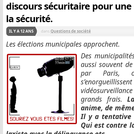
discours sécuritaire pour une 
la sécurité.
IL Y A 12 ANS
dans
Questions de société
Les élections municipales approchent.
Des municipalité
aussi souvent d
par Paris, o
s’enorgueilli
vidéosurveillance
grands frais.
L
anime, de même,
Il y a tentativ
Qui est contre l
laxiste avec la délinquance etc.