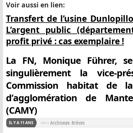
Voir aussi en lien:
Transfert de l’usine Dunlopillo
L’argent public (départemen
profit privé : cas exemplaire !
La FN, Monique Führer, se 
singulièrement la vice-pr
Commission habitat de 
d’agglomération de Mante
(CAMY)
IL Y A 11 ANS
dans
Archivage
,
Brèves