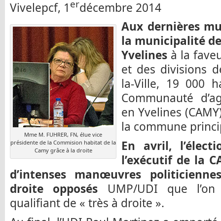
er
Vivelepcf, 1
décembre 2014
Aux dernières mun
la municipalité de
Yvelines
à la faveu
et des divisions d
la-Ville, 19 000 h
Communauté d’ag
en Yvelines (CAMY)
la commune princip
Mme M. FUHRER, FN, élue vice
En avril, l’élec
présidente de la Commision habitat de la
Camy grâce à la droite
l’exécutif de la 
d’intenses manœuvres politicienne
droite opposés
UMP/UDI que l’on n
qualifiant de « très à droite ».