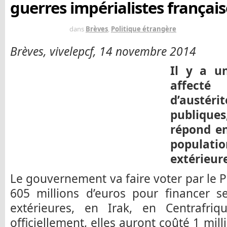
guerres impérialistes français
IL Y A 11 ANS
dans
Brèves
,
Politique étrangère
Brèves, vivelepcf, 14 novembre 2014
Il y a u
affect
d’austéri
publiqu
répond en
populati
extérieure
Le gouvernement va faire voter par le 
605 millions d’euros pour financer s
extérieures, en Irak, en Centrafri
officiellement, elles auront coûté 1 mill