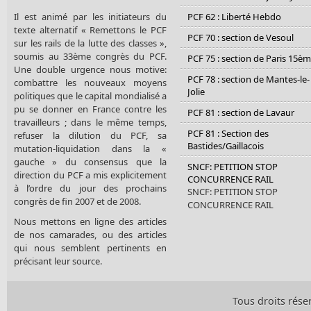
Il est animé par les initiateurs du
PCF 62 : Liberté Hebdo
texte alternatif « Remettons le PCF
PCF 70 : section de Vesoul
sur les rails de la lutte des classes »,
soumis au 33ème congrès du PCF.
PCF 75 : section de Paris 15è
Une double urgence nous motive:
PCF 78 : section de Mantes-le-
combattre les nouveaux moyens
Jolie
politiques que le capital mondialisé a
pu se donner en France contre les
PCF 81 : section de Lavaur
travailleurs ; dans le même temps,
PCF 81 : Section des
refuser la dilution du PCF, sa
Bastides/Gaillacois
mutation-liquidation dans la «
gauche » du consensus que la
SNCF: PETITION STOP
direction du PCF a mis explicitement
CONCURRENCE RAIL
à l’ordre du jour des prochains
SNCF: PETITION STOP
congrès de fin 2007 et de 2008.
CONCURRENCE RAIL
Nous mettons en ligne des articles
de nos camarades, ou des articles
qui nous semblent pertinents en
précisant leur source.
Tous droits rése