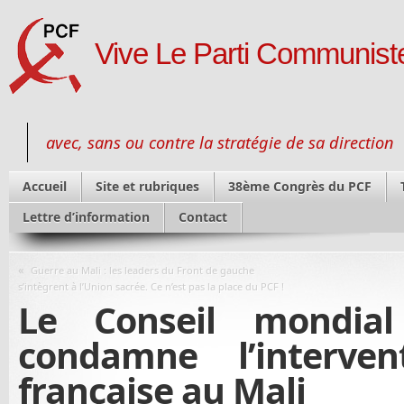
Vive Le Parti Communiste
avec, sans ou contre la stratégie de sa direction
Accueil
Site et rubriques
38ème Congrès du PCF
Lettre d’information
Contact
«
Guerre au Mali : les leaders du Front de gauche
s’intègrent à l’Union sacrée. Ce n’est pas la place du PCF !
Le Conseil mondia
condamne l’intervent
française au Mali