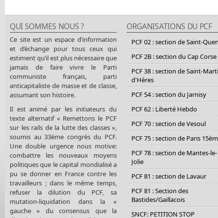
QUI SOMMES NOUS ?
ORGANISATIONS DU PCF
Ce site est un espace d’information
PCF 02 : section de Saint-Que
et d’échange pour tous ceux qui
PCF 2B : section du Cap Corse
estiment qu’il est plus nécessaire que
jamais de faire vivre le Parti
PCF 38 : section de Saint-Mart
communiste français, parti
d'Hères
anticapitaliste de masse et de classe,
PCF 54 : section du Jarnisy
assumant son histoire.
Il est animé par les initiateurs du
PCF 62 : Liberté Hebdo
texte alternatif « Remettons le PCF
PCF 70 : section de Vesoul
sur les rails de la lutte des classes »,
soumis au 33ème congrès du PCF.
PCF 75 : section de Paris 15è
Une double urgence nous motive:
PCF 78 : section de Mantes-le-
combattre les nouveaux moyens
Jolie
politiques que le capital mondialisé a
pu se donner en France contre les
PCF 81 : section de Lavaur
travailleurs ; dans le même temps,
PCF 81 : Section des
refuser la dilution du PCF, sa
Bastides/Gaillacois
mutation-liquidation dans la «
gauche » du consensus que la
SNCF: PETITION STOP