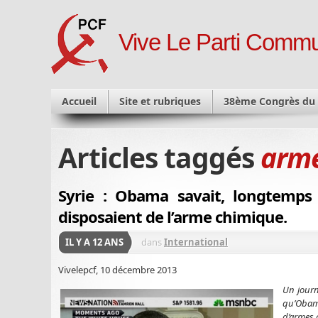
Vive Le Parti Commu
Accueil
Site et rubriques
38ème Congrès du
Articles taggés
arme
Syrie : Obama savait, longtemps
disposaient de l’arme chimique.
IL Y A 12 ANS
dans
International
Vivelepcf, 10 décembre 2013
Un journ
qu’Obama 
d’armes c