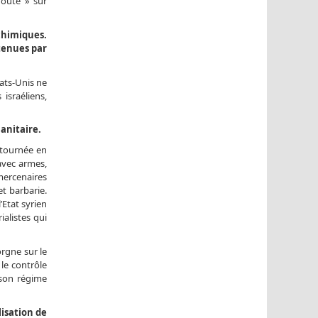
doute » sur
 chimiques.
étenues par
ats-Unis ne
israéliens,
anitaire.
étournée en
avec armes,
 mercenaires
t barbarie.
’Etat syrien
ialistes qui
orgne sur le
le contrôle
r son régime
lisation de