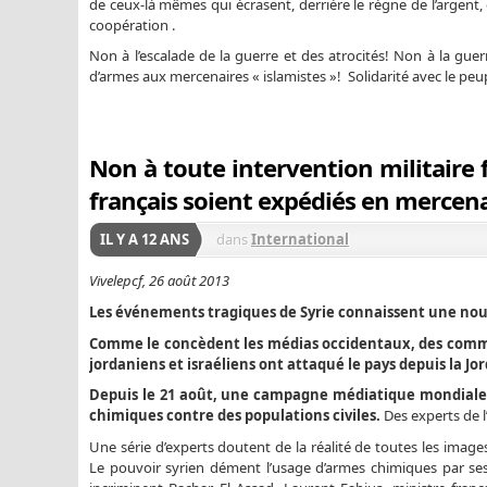
de ceux-là mêmes qui écrasent, derrière le règne de l’argent, 
coopération .
Non à l’escalade de la guerre et des atrocités! Non à la guer
d’armes aux mercenaires « islamistes »! Solidarité avec le peup
Non à toute intervention militaire 
français soient expédiés en mercenai
IL Y A 12 ANS
dans
International
Vivelepcf, 26 août 2013
Les événements tragiques de Syrie connaissent une nou
Comme le concèdent les médias occidentaux, des comma
jordaniens et israéliens ont attaqué le pays depuis la Jo
Depuis le 21 août, une campagne médiatique mondiale e
chimiques contre des populations civiles.
Des experts de l’
Une série d’experts doutent de la réalité de toutes les image
Le pouvoir syrien dément l’usage d’armes chimiques par ses 