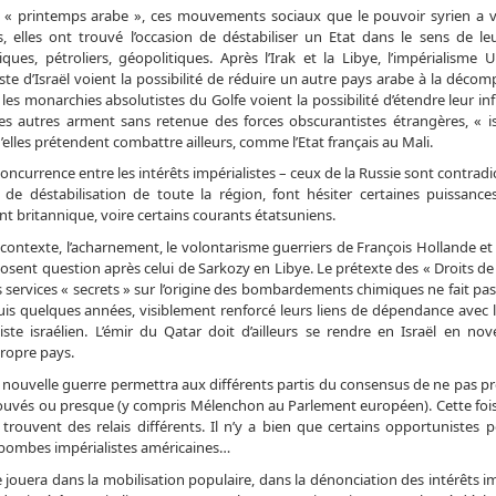
e « printemps arabe », ces mouvements sociaux que le pouvoir syrien a
, elles ont trouvé l’occasion de déstabiliser un Etat dans le sens de leu
ues, pétroliers, géopolitiques. Après l’Irak et la Libye, l’impérialisme US
iste d’Israël voient la possibilité de réduire un autre pays arabe à la décom
 les monarchies absolutistes du Golfe voient la possibilité d’étendre leur in
es autres arment sans retenue des forces obscurantistes étrangères, « is
u’elles prétendent combattre ailleurs, comme l’Etat français au Mali.
concurrence entre les intérêts impérialistes – ceux de la Russie sont contradic
 de déstabilisation de toute la région, font hésiter certaines puissanc
t britannique, voire certains courants étatsuniens.
contexte, l’acharnement, le volontarisme guerriers de François Hollande et
osent question après celui de Sarkozy en Libye. Le prétexte des « Droits d
s services « secrets » sur l’origine des bombardements chimiques ne fait pas 
is quelques années, visiblement renforcé leurs liens de dépendance avec le
ste israélien. L’émir du Qatar doit d’ailleurs se rendre en Israël en no
ropre pays.
e nouvelle guerre permettra aux différents partis du consensus de ne pas p
retrouvés ou presque (y compris Mélenchon au Parlement européen). Cette fo
 trouvent des relais différents. Il n’y a bien que certains opportunistes p
s bombes impérialistes américaines…
e jouera dans la mobilisation populaire, dans la dénonciation des intérêts im