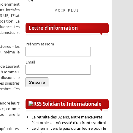
 violemment
rs intérêts
VOIR PLUS
-UE, l’Etat
position. La
fluence. Les
Lettre d’information
lamistes »,
Prénom et Nom
toires – les
es, même le
Email
 de Laurent
e l’Homme »
illusion. Le
s sinistres
vembre. Ces
Solidarité Internationale
rendre leurs
is-ci, comme
our faire la
La retraite des 32 ans, entre manœuvres
électorales et nécessité d’un front syndical
Le chemin vers la paix ou un leurre pour le
périalistes,