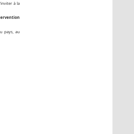
nviter à la
tervention
du pays, au