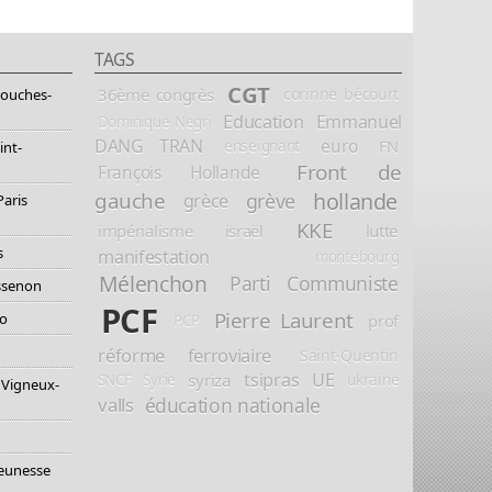
TAGS
CGT
36ème congrès
corinne bécourt
Bouches-
Education
Emmanuel
Dominique Negri
DANG TRAN
euro
FN
enseignant
int-
Front de
François Hollande
hollande
gauche
grève
grèce
Paris
KKE
impérialisme
israël
lutte
s
manifestation
montebourg
Mélenchon
Parti Communiste
essenon
PCF
Pierre Laurent
io
prof
PCP
réforme ferroviaire
Saint-Quentin
tsipras
UE
syriza
ukraine
SNCF
Syrie
 Vigneux-
éducation nationale
valls
jeunesse