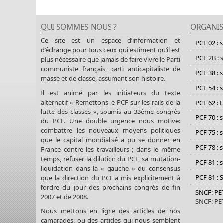
QUI SOMMES NOUS ?
ORGANIS
Ce site est un espace d’information et
PCF 02 : 
d’échange pour tous ceux qui estiment qu’il est
PCF 2B : 
plus nécessaire que jamais de faire vivre le Parti
communiste français, parti anticapitaliste de
PCF 38 : 
masse et de classe, assumant son histoire.
PCF 54 : 
Il est animé par les initiateurs du texte
alternatif « Remettons le PCF sur les rails de la
PCF 62 : 
lutte des classes », soumis au 33ème congrès
PCF 70 : 
du PCF. Une double urgence nous motive:
combattre les nouveaux moyens politiques
PCF 75 : 
que le capital mondialisé a pu se donner en
PCF 78 : 
France contre les travailleurs ; dans le même
temps, refuser la dilution du PCF, sa mutation-
PCF 81 : 
liquidation dans la « gauche » du consensus
PCF 81 : 
que la direction du PCF a mis explicitement à
l’ordre du jour des prochains congrès de fin
SNCF: P
2007 et de 2008.
SNCF: P
Nous mettons en ligne des articles de nos
camarades, ou des articles qui nous semblent