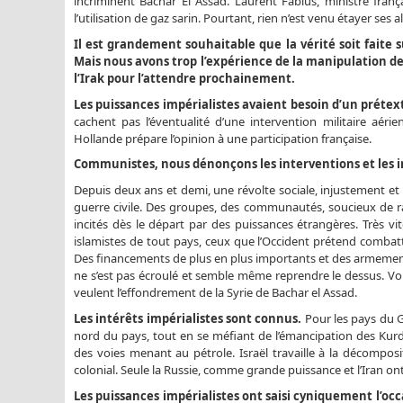
incriminent Bachar El Assad. Laurent Fabius, ministre frança
l’utilisation de gaz sarin. Pourtant, rien n’est venu étayer se
Il est grandement souhaitable que la vérité soit faite 
Mais nous avons trop l’expérience de la manipulation de
l’Irak pour l’attendre prochainement.
Les puissances impérialistes avaient besoin d’un prétexte
cachent pas l’éventualité d’une intervention militaire aérie
Hollande prépare l’opinion à une participation française.
Communistes, nous dénonçons les interventions et les i
Depuis deux ans et demi, une révolte sociale, injustement e
guerre civile. Des groupes, des communautés, soucieux de r
incités dès le départ par des puissances étrangères. Très vit
islamistes de tout pays, ceux que l’Occident prétend combatt
Des financements de plus en plus importants et des armements d
ne s’est pas écroulé et semble même reprendre le dessus. Voil
veulent l’effondrement de la Syrie de Bachar el Assad.
Les intérêts impérialistes sont connus.
Pour les pays du Go
nord du pays, tout en se méfiant de l’émancipation des Kurde
des voies menant au pétrole. Israël travaille à la décomposit
colonial. Seule la Russie, comme grande puissance et l’Iran ont
Les puissances impérialistes ont saisi cyniquement l’occ