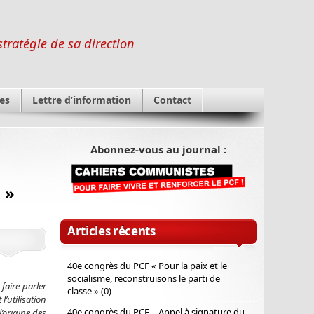
stratégie de sa direction
es
Lettre d’information
Contact
Abonnez-vous au journal :
 »
Articles récents
40e congrès du PCF « Pour la paix et le
socialisme, reconstruisons le parti de
faire parler
classe » (0)
l’utilisation
40e congrès du PCF – Appel à signature du
’origine des