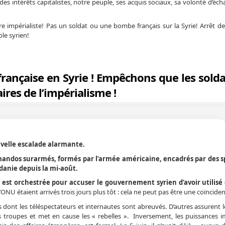
des intérêts capitalistes, notre peuple, ses acquis sociaux, sa volonté d’éc
re impérialiste! Pas un soldat ou une bombe français sur la Syrie! Arrêt de
le syrien!
française en Syrie ! Empêchons que les solda
res de l’impérialisme !
velle escalade alarmante.
ndos surarmés, formés par l’armée américaine, encadrés par des sp
rdanie depuis la mi-août.
st orchestrée pour accuser le gouvernement syrien d’avoir utilisé
ONU étaient arrivés trois jours plus tôt : cela ne peut pas être une coïnciden
s dont les téléspectateurs et internautes sont abreuvés. D’autres assurent l
troupes et met en cause les « rebelles ». Inversement, les puissances im