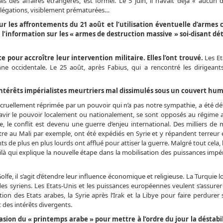
is des affaires étrangères, est formel. Le 5 juin, il n’avait déjà « aucun 
s allégations, visiblement prématurées…
sur les affrontements du 21 août et l’utilisation éventuelle d’armes
 l’information sur les « armes de destruction massive » soi-disant d
 pour accroître leur intervention militaire. Elles l’ont trouvé.
Les Et
nne occidentale. Le 25 août, après Fabius, qui a rencontré les dirigeants 
ntérêts impérialistes meurtriers mal dissimulés sous un couvert hum
t cruellement réprimée par un pouvoir qui n’a pas notre sympathie, a été d
avir le pouvoir localement ou nationalement, se sont opposés au régime 
e, le conflit est devenu une guerre d’enjeu international. Des milliers de
re au Mali par exemple, ont été expédiés en Syrie et y répandent terreur e
e plus en plus lourds ont afflué pour attiser la guerre. Malgré tout cela, l
à qui explique la nouvelle étape dans la mobilisation des puissances impér
lfe, il s’agit d’étendre leur influence économique et religieuse. La Turquie l
s syriens. Les Etats-Unis et les puissances européennes veulent s’assurer 
ion des Etats arabes, la Syrie après l’Irak et la Libye pour faire perdure
 des intérêts divergents.
asion du « printemps arabe » pour mettre à l’ordre du jour la déstabi