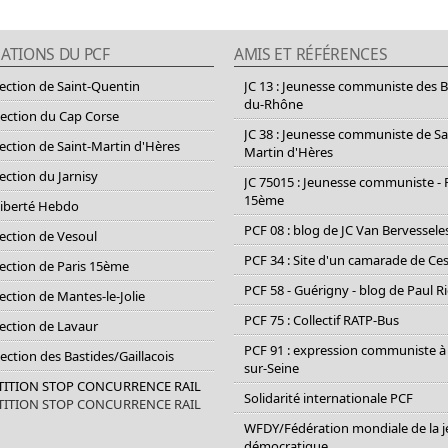
ATIONS DU PCF
AMIS ET RÉFÉRENCES
section de Saint-Quentin
JC 13 : Jeunesse communiste des 
du-Rhône
section du Cap Corse
JC 38 : Jeunesse communiste de Sa
section de Saint-Martin d'Hères
Martin d'Hères
section du Jarnisy
JC 75015 : Jeunesse communiste - 
15ème
Liberté Hebdo
PCF 08 : blog de JC Van Bervessele
section de Vesoul
PCF 34 : Site d'un camarade de C
section de Paris 15ème
PCF 58 - Guérigny - blog de Paul R
section de Mantes-le-Jolie
PCF 75 : Collectif RATP-Bus
section de Lavaur
PCF 91 : expression communiste à
Section des Bastides/Gaillacois
sur-Seine
ETITION STOP CONCURRENCE RAIL
Solidarité internationale PCF
ETITION STOP CONCURRENCE RAIL
WFDY/Fédération mondiale de la 
démocratique