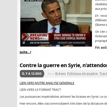
révélati
aux pris
En recou
d’élémen
Obama et
On s’en 
l’interv
propagan
Fin aoû
suite…)
Contre la guerre en Syrie, n’attendo
IL Y A 12 ANS
dans
Brèves
,
Politique étrangère
,
Trac
LIEN VERS NOTRE ANALYSE GENERALE
LIEN VERS LE FORMAT TRACT
Les puissances impérialistes attisent les braises en Syrie. Le c
Hier encore, elles s’accommodaient très bien de la dictature de