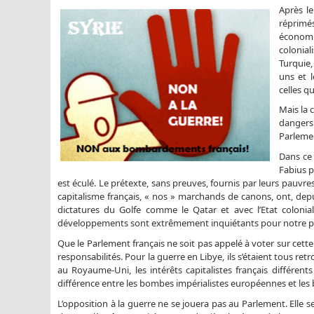
Après l
réprimés
économiq
colonial
Turquie,
uns et l
celles q
Mais la 
dangers
Parlemen
Dans ce 
Fabius p
est éculé. Le prétexte, sans preuves, fournis par leurs pauvre
capitalisme français, « nos » marchands de canons, ont, depu
dictatures du Golfe comme le Qatar et avec l’Etat coloniali
développements sont extrêmement inquiétants pour notre p
Que le Parlement français ne soit pas appelé à voter sur cett
responsabilités. Pour la guerre en Libye, ils s’étaient tous 
au Royaume-Uni, les intérêts capitalistes français différents
différence entre les bombes impérialistes européennes et le
L’opposition à la guerre ne se jouera pas au Parlement. Elle s