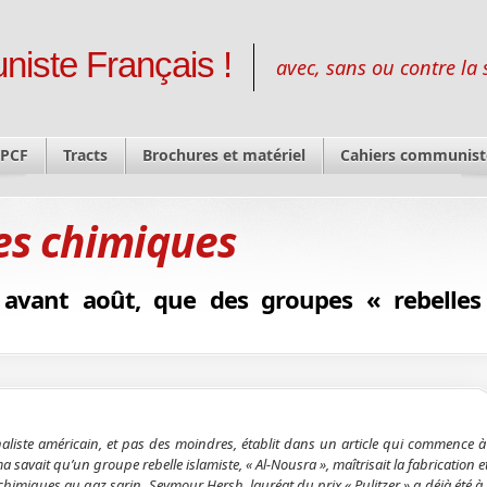
niste Français !
avec, sans ou contre la 
 PCF
Tracts
Brochures et matériel
Cahiers communist
s chimiques
 avant août, que des groupes « rebelles
aliste américain, et pas des moindres, établit dans un article qui commence à 
savait qu’un groupe rebelle islamiste, « Al-Nousra », maîtrisait la fabrication et 
himiques au gaz sarin. Seymour Hersh, lauréat du prix « Pulitzer » a déjà été à l