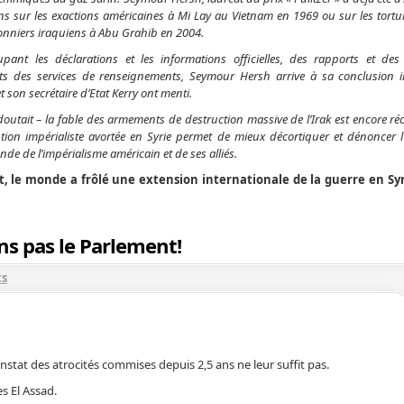
ons sur les exactions américaines à Mi Lay au Vietnam en 1969 ou sur les tortur
onniers iraquiens à Abu Grahib en 2004.
pant les déclarations et les informations officielles, des rapports et des
ts des services de renseignements, Seymour Hersh arrive à sa conclusion i
 son secrétaire d’Etat Kerry ont menti.
doutait – la fable des armements de destruction massive de l’Irak est encore ré
ention impérialiste avortée en Syrie permet de mieux décortiquer et dénoncer l
de de l’impérialisme américain et de ses alliés.
t, le monde a frôlé une extension internationale de la guerre en Sy
ns pas le Parlement!
ts
onstat des atrocités commises depuis 2,5 ans ne leur suffit pas.
s El Assad.