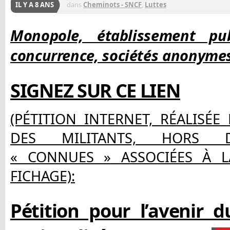
IL Y A 8 ANS
dans
Cheminots - SNCF
,
Luttes
Monopole, établissement pub
concurrence, sociétés anonymes
SIGNEZ SUR CE LIEN
(PÉTITION INTERNET, RÉALISÉE
DES MILITANTS, HORS D
« CONNUES » ASSOCIÉES À L
FICHAGE):
Pétition pour l’avenir d