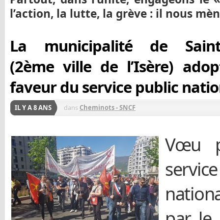
l’action, la lutte, la grève : il nous mèn
La municipalité de Saint-
(2ème ville de l’Isère) ad
faveur du service public nati
IL Y A 8 ANS
dans
Cheminots - SNCF
Vœu p
serv
nation
par le 