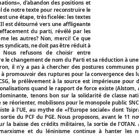
tions», d’abandon des positions et
el de notre texte pour reconstruire le
est une étape, très ficelée: les textes
l est détourné vers une affligeante
’effacement du parti, révélé par les
mme les autres? Non, merci! Ce que
s syndicats, ne doit pas être réduit à
 Nous refusons de choisir entre
tre le changement de nom du Parti et sa réduction à une
acron, il n’y a pas à chercher des postures communes 
s à promouvoir des ruptures pour la convergence des lu
 CSG, le prélèvement à la source est impérieuse pour 
ionalisations quand le rapport de force existe (Alstom, 
 dominante, tenons bon sur la solidarité de classe nat
de se réorienter, mobilisons pour le monopole public SN
te à l’UE, au mythe de «l’Europe sociale» dont Tsipra
sortie du PCF du PGE. Nous proposons, avant le 11 n
r la baisse des crédits militaires, la sortie de l’OTAN.
u marxisme et du léninisme continue à hanter les n