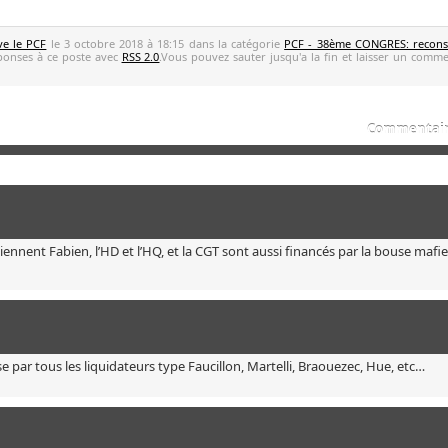
ve le PCF
le 3 octobre 2018 à 18:15 dans la catégorie
PCF - 38ème CONGRES: reconst
éponses à ce poste avec
RSS 2.0
.Vous pouvez sauter jusqu'a la fin et laisser un comme
Articles connexes
Commentaire
i tiennent Fabien, l’HD et l’HQ, et la CGT sont aussi financés par la bouse mafi
ise par tous les liquidateurs type Faucillon, Martelli, Braouezec, Hue, etc…