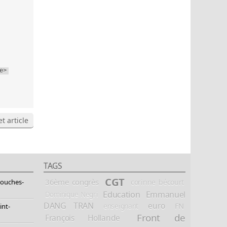
e>
t article
TAGS
CGT
36ème congrès
corinne bécourt
Bouches-
Education
Emmanuel
Dominique Negri
DANG TRAN
euro
FN
enseignant
int-
Front de
François Hollande