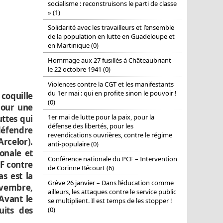
socialisme : reconstruisons le parti de classe
» (1)
Solidarité avec les travailleurs et l’ensemble
de la population en lutte en Guadeloupe et
en Martinique (0)
Hommage aux 27 fusillés à Châteaubriant
le 22 octobre 1941 (0)
Violences contre la CGT et les manifestants
du 1er mai : qui en profite sinon le pouvoir !
 coquille
(0)
pour une
1er mai de lutte pour la paix, pour la
ttes qui
défense des libertés, pour les
défendre
revendications ouvrières, contre le régime
Arcelor).
anti-populaire (0)
ionale et
Conférence nationale du PCF – Intervention
CF contre
de Corinne Bécourt (6)
s est la
Grève 26 janvier – Dans l’éducation comme
ovembre,
ailleurs, les attaques contre le service public
 Avant le
se multiplient. Il est temps de les stopper !
uits des
(0)