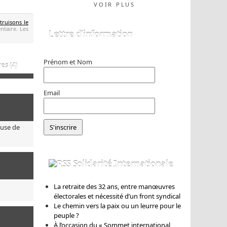
VOIR PLUS
ruisons le
ntaire. Les
Lettre d’information
Prénom et Nom
s (4)
Email
euse de
Solidarité Internationale
La retraite des 32 ans, entre manœuvres
électorales et nécessité d’un front syndical
Le chemin vers la paix ou un leurre pour le
peuple ?
À l’occasion du « Sommet international