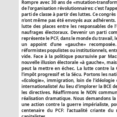
Rompre avec 30 ans de «mutation-transforma
de l’organisation révolutionnaires: c’est l’app
parti de classe à partir des luttes. Ce congrès 
n’ont même pas été envoyés aux adhérents. I
lutte des places entre les responsables de l
naufrages électoraux. Devenir un parti co
représente le PCF, dans le monde du travail, le
un appoint d’une «gauche» recomposée.
réformistes populistes ou institutionnels, en
vide. Face à la politique poursuivie par M
nouvelle illusion électorale «à gauche», mai
peut la mettre en échec. La lutte contre la
l’impôt progressif et la Sécu. Portons les nat
«Ecologie», immigration, loin de l’idéologie
internationaliste! Au lieu d’implorer la BCE 
les directives. Réaffirmons le NON communis
réalisation dramatique. Nous demandons la 
une action contre la guerre impérialiste, pou
centenaire du PCF: l’actualité criante d
capitalistes…