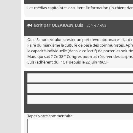
Les médias capitalistes occultent l’information (ils chient d
#4
écrit par
OLEARAIN Luis
IL Y A 7 ANS
Oui ! Si nous voulons rester un parti révolutionnaire; il faut
Faire du marxisme la culture de base des communistes. Après
la capacité individuelle (dans le collectif) de porter les solut
Mais, qui sait ? Ce 38 ° Congrès pourrait réserver des surpri
Luis (adhérent du P C F depuis le 22 juin 1965)
Tapez votre commentaire