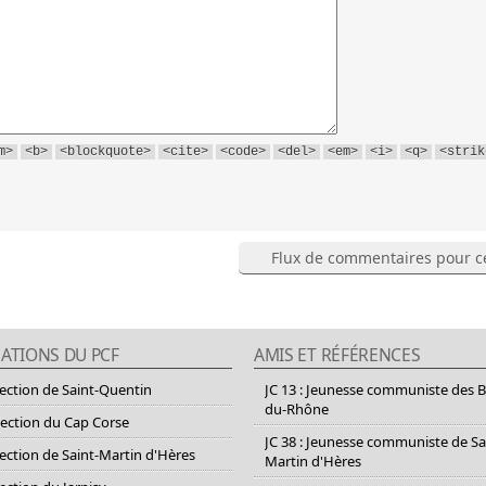
m>
<b>
<blockquote>
<cite>
<code>
<del>
<em>
<i>
<q>
<strik
Flux de commentaires pour ce
ATIONS DU PCF
AMIS ET RÉFÉRENCES
section de Saint-Quentin
JC 13 : Jeunesse communiste des 
du-Rhône
section du Cap Corse
JC 38 : Jeunesse communiste de Sa
section de Saint-Martin d'Hères
Martin d'Hères