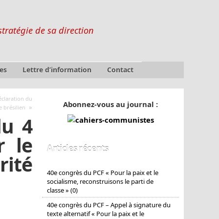
stratégie de sa direction
es
Lettre d’information
Contact
Déclaration du
Abonnez-vous au journal :
»
 brésilien
du 4
 le
Articles récents
rité
40e congrès du PCF « Pour la paix et le
socialisme, reconstruisons le parti de
classe » (0)
40e congrès du PCF – Appel à signature du
texte alternatif « Pour la paix et le