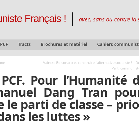
niste Français !
avec, sans ou contre la 
 PCF
Tracts
Brochures et matériel
Cahiers communist
une
Vaincre Bolsonaro et construire l’alternative socialiste ! – 
Parti communiste
PCF. Pour l’Humanité 
manuel Dang Tran pour
 le parti de classe – prio
ans les luttes »