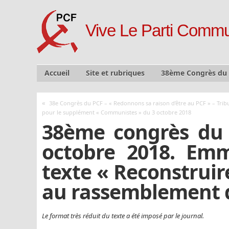
Vive Le Parti Commu
Accueil
Site et rubriques
38ème Congrès du
«
38e Congrès du PCF – « Redonnons sa raison d’être au PCF » – Trib
pour le supplément « Communistes » du 3 octobre 2018
38ème congrès du 
octobre 2018. Em
texte « Reconstruire
au rassemblement d
Le format très réduit du texte a été imposé par le journal.