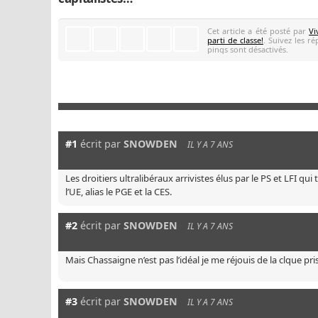
Cet article a été posté par
Vi
parti de classe!
. Suivez les r
pings sont désactivés.
#1
écrit par
SNOWDEN
IL Y A 7 ANS
Les droitiers ultralibéraux arrivistes élus par le PS et LFI qu
l’UE, alias le PGE et la CES.
#2
écrit par
SNOWDEN
IL Y A 7 ANS
Mais Chassaigne n’est pas l’idéal je me réjouis de la clque pr
#3
écrit par
SNOWDEN
IL Y A 7 ANS